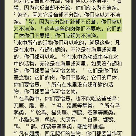
因为它反刍却不分蹄，你们应以为不洁净。
石
獾，因为它反刍却不分蹄，你们应以为不洁净。
兔子，因为它反刍却不分蹄，你们应以为不洁
6
净。
猪，因为它分蹄有趾却不反刍，你们应以
7
为不洁净。
这些走兽的肉你们不要吃，它们的
8
尸体你们不要摸，你们应视为不洁净。
水中所有的活物你们可以吃的，就是这些：凡
9
是在水中，有翅有鳞的，不论是在海里或河里
的，你们都可以吃。
在水中游动或生存在水
10
中的活物，无论是在海里或河里，如果没有翅和
鳞，你们都要当作可憎之物。
它们是你们憎
11
恶之物；它们的肉，你们不能吃；它们的尸体，
你们要憎恶。
所有在水里没有翅和鳞的活
12
物，你们都要当作可憎之物。
在鸟类中，你们要憎恶，也不能吃这些雀鸟：
13
兀鹰、雕、鹫、
鸢、猎鹰等隼类，
所有乌
14
15
鸦类，
鸵鸟、猫头鹰、海鸥、苍鹭等鹰类。
16
小猫头鹰、鸬鹚、大鸱枭、
白鹭、塘鹅、
17
18
鸨、
鹳、红鹤等鹭鸶类，戴胜和蝙蝠。
19
凡有翅膀、四足爬行的生物，你们都要当作可
20