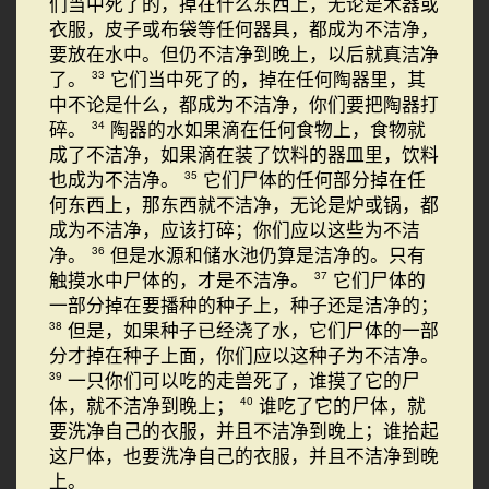
们当中死了的，掉在什么东西上，无论是木器或
衣服，皮子或布袋等任何器具，都成为不洁净，
要放在水中。但仍不洁净到晚上，以后就真洁净
了。
它们当中死了的，掉在任何陶器里，其
33
中不论是什么，都成为不洁净，你们要把陶器打
碎。
陶器的水如果滴在任何食物上，食物就
34
成了不洁净，如果滴在装了饮料的器皿里，饮料
也成为不洁净。
它们尸体的任何部分掉在任
35
何东西上，那东西就不洁净，无论是炉或锅，都
成为不洁净，应该打碎；你们应以这些为不洁
净。
但是水源和储水池仍算是洁净的。只有
36
触摸水中尸体的，才是不洁净。
它们尸体的
37
一部分掉在要播种的种子上，种子还是洁净的；
但是，如果种子已经浇了水，它们尸体的一部
38
分才掉在种子上面，你们应以这种子为不洁净。
一只你们可以吃的走兽死了，谁摸了它的尸
39
体，就不洁净到晚上；
谁吃了它的尸体，就
40
要洗净自己的衣服，并且不洁净到晚上；谁拾起
这尸体，也要洗净自己的衣服，并且不洁净到晚
上。