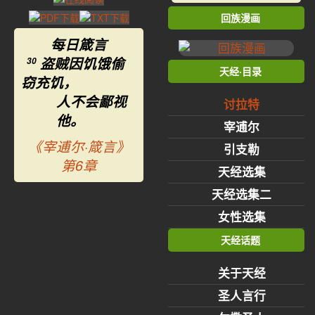
回族漫画
每日箴言
盗贼因饥饿偷
30
天经·目录
窃充饥，
人不会鄙视
讨拉特
他。
宰逋尔
《宰逋尔·箴言》
引支勒
第6章
天经选集
天经选集二
女性选集
天经话题
关于天经
圣人言行