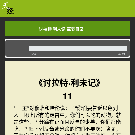
讨拉特·利未记·章节目录
讨拉特·利未记·章节目录
00:00
-07:04
《讨拉特·利未记》
11
主*对穆萨和哈伦说：
“你们要告诉以色列
1
2
人：地上所有的走兽中，你们可以吃的动物，就
是这些：
分蹄有趾而且反刍的走兽，你们都能
3
吃。
但下列反刍或分蹄的你们不要吃：骆驼，
4
5