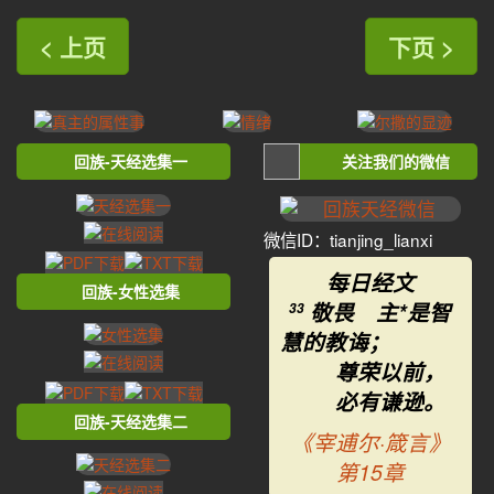
< 上页
下页 >
回族-天经选集一
关注我们的微信
微信ID：tianjing_lianxi
每日经文
回族-女性选集
敬畏 主*是智
33
慧的教诲；
尊荣以前，
必有谦逊。
回族-天经选集二
《宰逋尔·箴言》
第15章