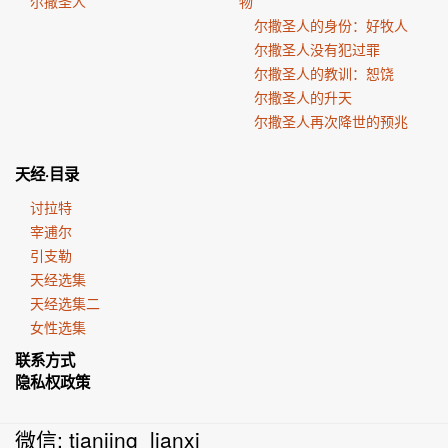
尔撒圣人
物
尔撒圣人的身份：好牧人
尔撒圣人没有犯过罪
尔撒圣人的教训：恕饶
尔撒圣人的升天
尔撒圣人再次降世的预兆
天经·目录
讨拉特
宰逋尔
引支勒
天经选集
天经选集二
女性选集
联系方式
隐私权政策
微信: tianjing_lianxi