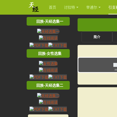
首页
讨拉特
宰逋尔
引支
回族-天经选集一
简介
回族-女性选集
00
回族-天经选集二