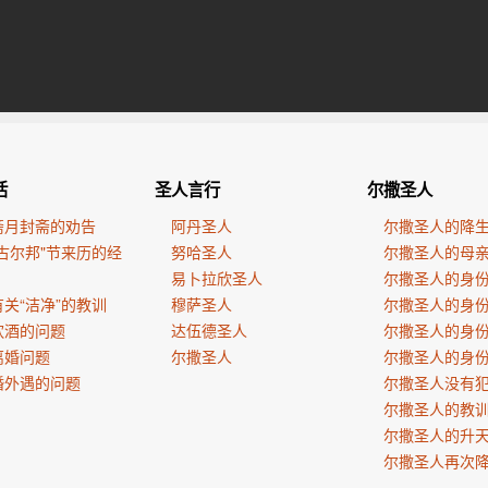
活
圣人言行
尔撒圣人
斋月封斋的劝告
阿丹圣人
尔撒圣人的降
古尔邦"节来历的经
努哈圣人
尔撒圣人的母
易卜拉欣圣人
尔撒圣人的身
关“洁净”的教训
穆萨圣人
尔撒圣人的身
饮酒的问题
达伍德圣人
尔撒圣人的身
离婚问题
尔撒圣人
尔撒圣人的身
婚外遇的问题
尔撒圣人没有
尔撒圣人的教
尔撒圣人的升
尔撒圣人再次