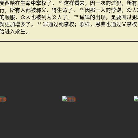
麦西哈在生命中掌权了。
这样看来，因一次的过犯，所有
18
行，所有人都被称义、得生命了。
因那一人的悖逆，众人
19
的顺服，众人也被列为义人了。
诫律的出现，是要叫过犯
20
典就更加增多了。
罪通过死掌权；照样，恩典也通过义掌权
21
哈进入永生。