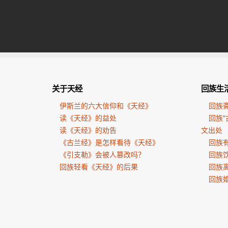
关于天经
回族生
伊斯兰的六大信仰和《天经》
回族
读《天经》的益处
回族"
读《天经》的劝告
文出处
《古兰经》是怎样看待《天经》
回族有
《引支勒》会被人篡改吗？
回族
回族轻看《天经》的后果
回族
回族