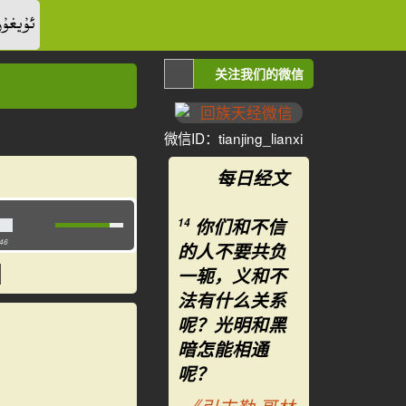
ئۇيغۇر
关注我们的微信
微信ID：tianjing_lianxi
每日经文
你们和不信
14
:46
的人不要共负
一轭，义和不
法有什么关系
呢？光明和黑
暗怎能相通
呢？