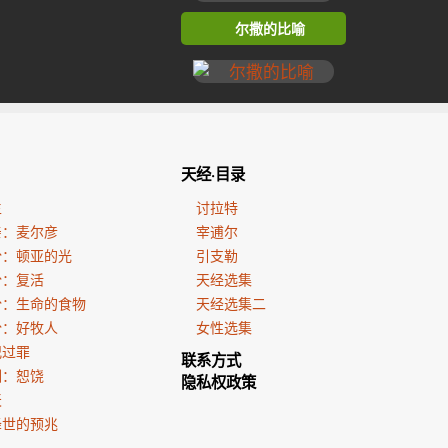
尔撒的比喻
天经·目录
生
讨拉特
亲：麦尔彦
宰逋尔
份：顿亚的光
引支勒
份：复活
天经选集
份：生命的食物
天经选集二
份：好牧人
女性选集
犯过罪
联系方式
训：恕饶
隐私权政策
天
降世的预兆