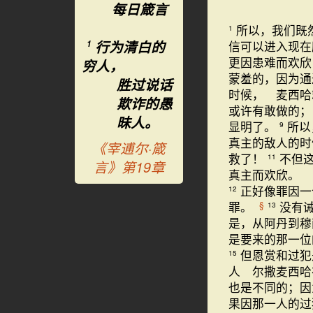
每日箴言
所以，我们既
1
行为清白的
信可以进入现在
1
更因患难而欢
穷人，
蒙羞的，因为通
胜过说话
时候， 麦西哈
欺诈的愚
或许有敢做的
昧人。
显明了。
所以
9
真主的敌人的时
《宰逋尔·箴
救了！
不但
11
言》第19章
真主而欢欣。
正好像罪因一
12
罪。
没有
§
13
是，从阿丹到穆
是要来的那一位
但恩赏和过犯
15
人 尔撒麦西哈
也是不同的；因
果因那一人的过