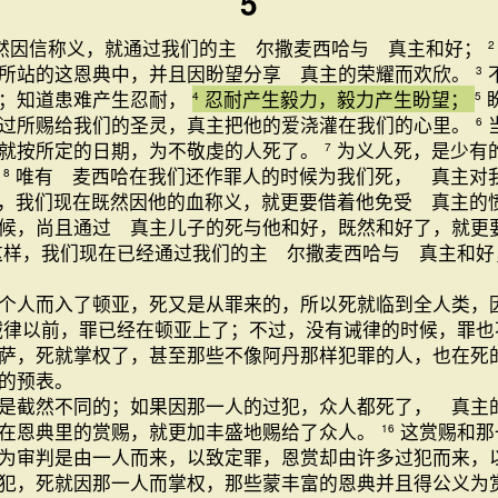
5
然因信称义，就通过我们的主 尔撒麦西哈与 真主和好；
2
所站的这恩典中，并且因盼望分享 真主的荣耀而欢欣。
3
欣；知道患难产生忍耐，
忍耐产生毅力，毅力产生盼望；
4
5
过所赐给我们的圣灵，真主把他的爱浇灌在我们的心里。
6
就按所定的日期，为不敬虔的人死了。
为义人死，是少有
7
；
唯有 麦西哈在我们还作罪人的时候为我们死， 真主对
8
，我们现在既然因他的血称义，就更要借着他免受 真主的
候，尚且通过 真主儿子的死与他和好，既然和好了，就更
这样，我们现在已经通过我们的主 尔撒麦西哈与 真主和
个人而入了顿亚，死又是从罪来的，所以死就临到全人类，
诫律以前，罪已经在顿亚上了；不过，没有诫律的时候，罪
萨，死就掌权了，甚至那些不像阿丹那样犯罪的人，也在死
的预表。
是截然不同的；如果因那一人的过犯，众人都死了， 真主
在恩典里的赏赐，就更加丰盛地赐给了众人。
这赏赐和那
16
为审判是由一人而来，以致定罪，恩赏却由许多过犯而来，
犯，死就因那一人而掌权，那些蒙丰富的恩典并且得公义为