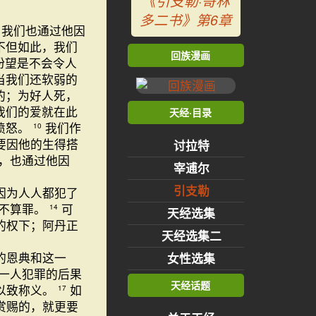
《引支勒·哥林
多二书》第6章
我们也通过他因
不但如此，我们
回族漫画
盼望是不会令人
当我们还软弱的
的；为好人死，
我们的爱就在此
天经·目录
愤怒。
我们作
10
要因他的生得搭
讨拉特
好，也通过他因
宰逋尔
引支勒
因为人人都犯了
也不算罪。
可
14
天经选集
的权下；阿丹正
天经选集二
的恩典和这一
女性选集
一人犯罪的后果
天经话题
以致称义。
如
17
赏赐的，就更要