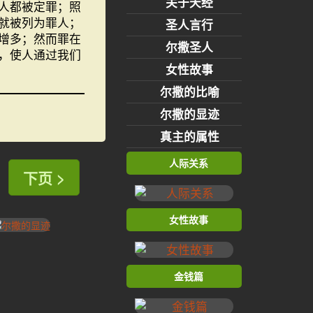
关于天经
人都被定罪；照
就被列为罪人；
圣人言行
增多；然而罪在
尔撒圣人
，使人通过我们
女性故事
尔撒的比喻
尔撒的显迹
真主的属性
人际关系
下页 >
女性故事
金钱篇