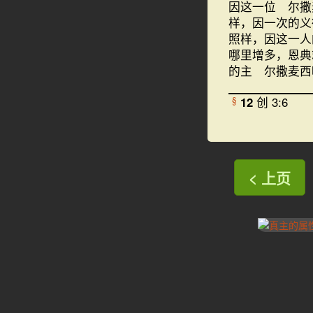
因这一位 尔撒
样，因一次的义
照样，因这一人
哪里增多，恩
的主 尔撒麦西
12
创 3:6
§
< 上页