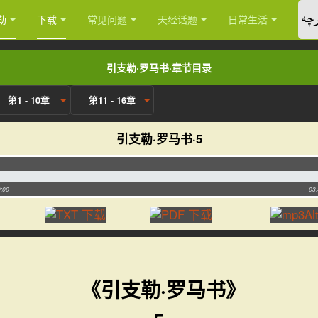
چە
勒
下载
常见问题
天经话题
日常生活
引支勒·罗马书·章节目录
第1 - 10章
第11 - 16章
引支勒·罗马书·5
:00
-03
《引支勒·罗马书》