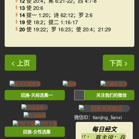
12
使 20:4；弗 6:21-22；西 4:7-8
13
使 20:6
§
14
提一 1:20；诗 62:12；罗 2:6
§
19
使 18:2；提二 1:16-17
§
20
使 19:22；罗 16:23；使 20:4；21:29
§
< 上页
下页 >
回族-天经选集一
关注我们的微信
微信ID：tianjing_lianxi
每日经文
回族-女性选集
‘ 真主说：在
17