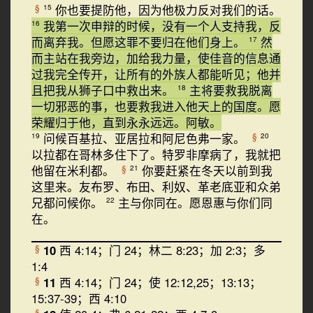
你也要提防他，因为他极力反对我们的话。
§
15
我第一次申辩的时候，没有一个人支持我，反
16
而离弃我。但愿这罪不要归在他们身上。
然
17
而主站在我旁边，加给我力量，使佳音的信息通
过我完全传开，让所有的外族人都能听见；他并
且把我从狮子口中救出来。
主将要救我脱离
18
一切邪恶的事，也要救我进入他天上的国度。愿
荣耀归于他，直到永永远远。阿敏。
问候百基拉、亚居拉和阿尼色弗一家。
§
19
20
以拉都在哥林多住下了。特罗非摩病了，我就把
他留在米利都。
你要赶紧在冬天以前到我
§
21
这里来。友布罗、布田、利奴、革老底亚和众弟
兄都问候你。
主与你同在。愿恩惠与你们同
22
在。
10
西 4:14；门 24；林二 8:23；加 2:3；多
§
1:4
11
西 4:14；门 24；使 12:12,25；13:13；
§
15:37-39；西 4:10
§