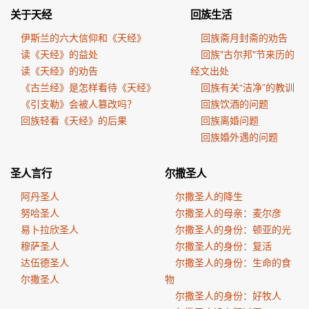
关于天经
回族生活
伊斯兰的六大信仰和《天经》
回族斋月封斋的劝告
读《天经》的益处
回族"古尔邦"节来历的
读《天经》的劝告
经文出处
《古兰经》是怎样看待《天经》
回族有关“洁净”的教训
《引支勒》会被人篡改吗？
回族饮酒的问题
回族轻看《天经》的后果
回族离婚问题
回族婚外遇的问题
圣人言行
尔撒圣人
阿丹圣人
尔撒圣人的降生
努哈圣人
尔撒圣人的母亲：麦尔彦
易卜拉欣圣人
尔撒圣人的身份：顿亚的光
穆萨圣人
尔撒圣人的身份：复活
达伍德圣人
尔撒圣人的身份：生命的食
尔撒圣人
物
尔撒圣人的身份：好牧人