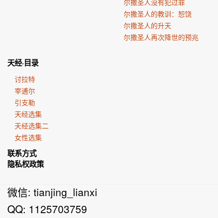
尔撒圣人没有犯过罪
尔撒圣人的教训：恕饶
尔撒圣人的升天
尔撒圣人再次降世的预兆
天经·目录
讨拉特
宰逋尔
引支勒
天经选集
天经选集二
女性选集
联系方式
隐私权政策
微信: tianjing_lianxi
QQ: 1125703759