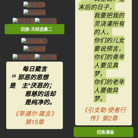
末后的日子，
我要把我的
灵浇灌所有
回族-天经选集二
的人，
你们的儿女
要说预言，
你们的青年
人要见真
每日箴言
梦，
邪恶的思想
26
你们的老年
是 主*厌恶的；
人要做异
恩慈的话却
梦。
是纯净的。
《引支勒·使者行
《宰逋尔·箴言》
传》第2章
第15章
回族漫画