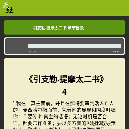
引支勒·提摩太二书·章节目录
引支勒·提摩太二书·章节目录
00:00
-03:34
《引支勒·提摩太二书》
4
我在 真主面前，并且在那将要审判活人亡人
1
的 麦西哈尔撒面前，凭着他的显现和国度叮嘱
你：
要传讲 真主的话语；无论时机是否合
2
适，都要常作准备；要以多方面的忍耐和教导责
3