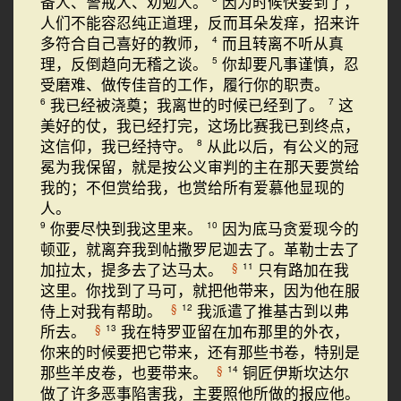
备人、警戒人、劝勉人。
因为时候快要到了，
人们不能容忍纯正道理，反而耳朵发痒，招来许
多符合自己喜好的教师，
而且转离不听从真
4
理，反倒趋向无稽之谈。
你却要凡事谨慎，忍
5
受磨难、做传佳音的工作，履行你的职责。
我已经被浇奠；我离世的时候已经到了。
这
6
7
美好的仗，我已经打完，这场比赛我已到终点，
这信仰，我已经持守。
从此以后，有公义的冠
8
冕为我保留，就是按公义审判的主在那天要赏给
我的；不但赏给我，也赏给所有爱慕他显现的
人。
你要尽快到我这里来。
因为底马贪爱现今的
9
10
顿亚，就离弃我到帖撒罗尼迦去了。革勒士去了
加拉太，提多去了达马太。
只有路加在我
§
11
这里。你找到了马可，就把他带来，因为他在服
侍上对我有帮助。
我派遣了推基古到以弗
§
12
所去。
我在特罗亚留在加布那里的外衣，
§
13
你来的时候要把它带来，还有那些书卷，特别是
那些羊皮卷，也要带来。
铜匠伊斯坎达尔
§
14
做了许多恶事陷害我，主要照他所做的报应他。