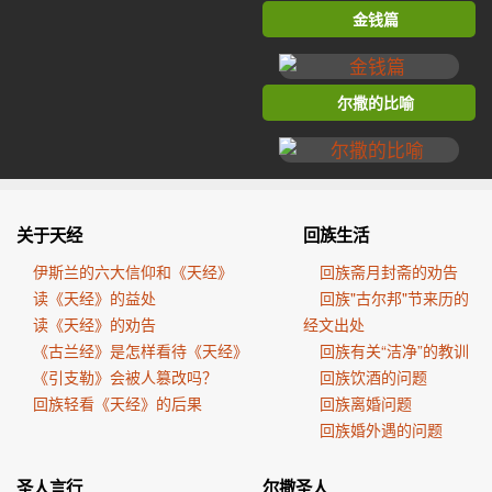
金钱篇
尔撒的比喻
关于天经
回族生活
伊斯兰的六大信仰和《天经》
回族斋月封斋的劝告
读《天经》的益处
回族"古尔邦"节来历的
读《天经》的劝告
经文出处
《古兰经》是怎样看待《天经》
回族有关“洁净”的教训
《引支勒》会被人篡改吗？
回族饮酒的问题
回族轻看《天经》的后果
回族离婚问题
回族婚外遇的问题
圣人言行
尔撒圣人