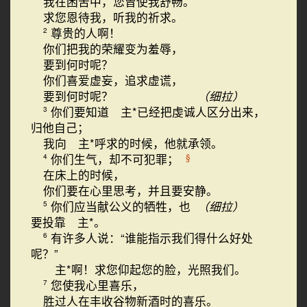
我在困苦中，您曾使我舒畅。
求您恩待我，听我的祈求。
尊贵的人啊！
2
你们把我的荣耀变为羞辱，
要到何时呢？
你们喜爱虚妄，追求虚谎，
要到何时呢？
（细拉）
你们要知道 主*已经把虔诚人区分出来，
3
归他自己；
我向 主*呼求的时候，他就承领。
你们生气，却不可犯罪；
§
4
在床上的时候，
你们要在心里思考，并且要安静。
你们应当献公义的牺牲，也
（细拉）
5
要投靠 主*。
有许多人说：“谁能指示我们得什么好处
6
呢？”
主*啊！求您仰起您的脸，光照我们。
您使我心里喜乐，
7
胜过人在丰收谷物新酒时的喜乐。