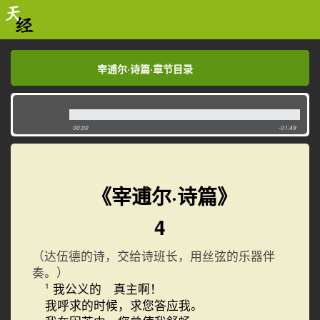
宰逋尔·诗篇·章节目录
宰逋尔·诗篇·章节目录
00:00
-01:49
《宰逋尔·诗篇》
4
（达伍德的诗，交给诗班长，用丝弦的乐器伴
奏。）
我公义的 真主啊！
1
我呼求的时候，求您答应我。