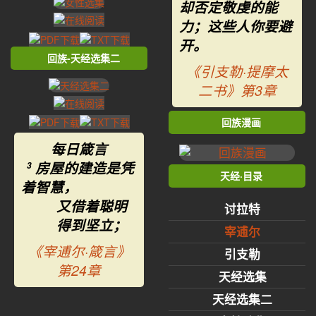
却否定敬虔的能
力；这些人你要避
开。
回族-天经选集二
《引支勒·提摩太
二书》第3章
回族漫画
每日箴言
房屋的建造是凭
3
天经·目录
着智慧，
又借着聪明
讨拉特
得到坚立；
宰逋尔
《宰逋尔·箴言》
引支勒
第24章
天经选集
天经选集二