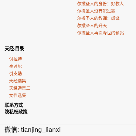
尔撒圣人的身份：好牧人
尔撒圣人没有犯过罪
尔撒圣人的教训：恕饶
尔撒圣人的升天
尔撒圣人再次降世的预兆
天经·目录
讨拉特
宰逋尔
引支勒
天经选集
天经选集二
女性选集
联系方式
隐私权政策
微信: tianjing_lianxi