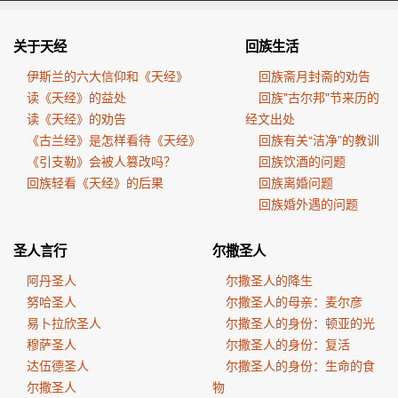
关于天经
回族生活
伊斯兰的六大信仰和《天经》
回族斋月封斋的劝告
读《天经》的益处
回族"古尔邦"节来历的
读《天经》的劝告
经文出处
《古兰经》是怎样看待《天经》
回族有关“洁净”的教训
《引支勒》会被人篡改吗？
回族饮酒的问题
回族轻看《天经》的后果
回族离婚问题
回族婚外遇的问题
圣人言行
尔撒圣人
阿丹圣人
尔撒圣人的降生
努哈圣人
尔撒圣人的母亲：麦尔彦
易卜拉欣圣人
尔撒圣人的身份：顿亚的光
穆萨圣人
尔撒圣人的身份：复活
达伍德圣人
尔撒圣人的身份：生命的食
尔撒圣人
物