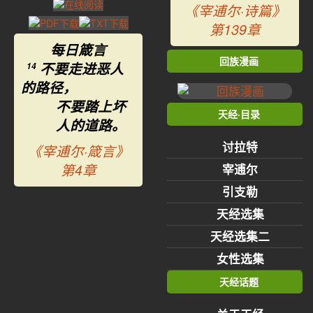
《宰逋尔·诗篇》
第139章
每日箴言
回族漫画
不要走进恶人
14
的路径，
不要踏上坏
天经·目录
人的道路。
讨拉特
《宰逋尔·箴言》
第4章
宰逋尔
引支勒
天经选集
天经选集二
女性选集
天经话题