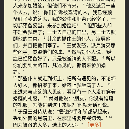
人来参加婚筵。但他们不肯来。
他又派另一些
4
仆人去，说：‘你们告诉被邀请的人，我已经预
备好了我的筵席，我的公牛和肥畜已经宰了，一
切都预备妥当。来参加婚筵吧！’
但那些人却
5
不理会就走了；一个去自己的田里，另一个去照
顾他的生意，
其余的抓住王的仆人，凌辱他
6
们，并且把他们宰了。
王就发怒，派兵消灭那
7
些凶手，焚毁他们的城。
然后对仆人说：‘婚
8
筵已经预备好了，只是被邀请的人不配。
所以
9
你们要到大路口，凡遇见的，都请来参加婚
筵。’
那些仆人就走到街上，把所有遇见的，不论坏
10
人好人，都招聚了来，婚筵上就坐满了人。
11
王进来与赴筵的人见面，看见有一个人没有穿着
婚筵的礼服，
就对他说：‘朋友，你没有婚筵
12
的礼服，怎能进到这里来呢？’他就无话可说。
于是王对侍从说：‘把他的手和脚都绑起来，
13
丢到外面的黑暗里，在那里将要哀哭切齿。’
14
因为被召的人多，选上的人少。”
［更多］