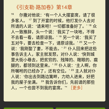
《引支勒·路加卷》第14章
尔撒对他说：“有一个人大摆宴席，请了很
16
多客人。
到了开宴的时候，他打发仆人去对
17
所请的人说：‘请来吧！一切都准备好了。’
众
18
人一致推辞，头一个说：‘我买了一块地，不得
不去看一看，请原谅我。’
另一个说：‘我买了
19
五对牛，要去检查一下，请原谅我。’
又一个
20
说：‘我刚娶了妻，不能去。’
仆人回来把这些
21
事告诉主人，家主就发怒，对仆人说：‘快到城
里大街小巷去，把贫穷的、残障的、瞎眼的、瘸
腿的，都领到这里来。’
仆人说：‘主人啊，你
22
所嘱咐的已经办了，还有空位。’
主人就对仆
23
人说：‘你出去到路边篱畔，力劝人进来，好把
我的屋子坐满。
我告诉你们，先前请的那些
24
人，一个也尝不到我的宴席。’”
［更多］