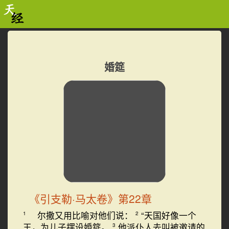
婚筵
《引支勒·马太卷》第22章
尔撒又用比喻对他们说：
“天国好像一个
1
2
王，为儿子摆设婚筵。
他派仆人去叫被邀请的
3