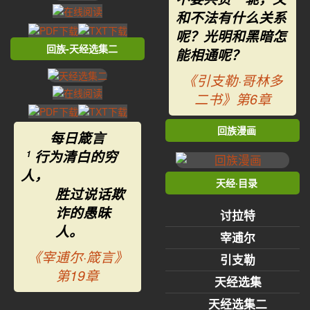
和不法有什么关系
呢？光明和黑暗怎
回族-天经选集二
能相通呢？
《引支勒·哥林多
二书》第6章
回族漫画
每日箴言
行为清白的穷
1
人，
天经·目录
胜过说话欺
诈的愚昧
讨拉特
人。
宰逋尔
《宰逋尔·箴言》
引支勒
第19章
天经选集
天经选集二