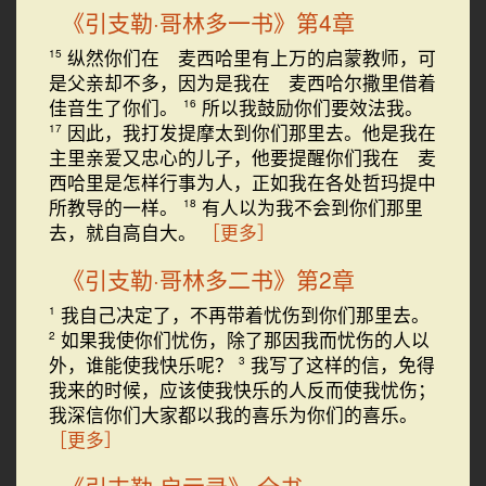
《引支勒·哥林多一书》第4章
纵然你们在 麦西哈里有上万的启蒙教师，可
15
是父亲却不多，因为是我在 麦西哈尔撒里借着
佳音生了你们。
所以我鼓励你们要效法我。
16
因此，我打发提摩太到你们那里去。他是我在
17
主里亲爱又忠心的儿子，他要提醒你们我在 麦
西哈里是怎样行事为人，正如我在各处哲玛提中
所教导的一样。
有人以为我不会到你们那里
18
去，就自高自大。
［更多］
《引支勒·哥林多二书》第2章
我自己决定了，不再带着忧伤到你们那里去。
1
如果我使你们忧伤，除了那因我而忧伤的人以
2
外，谁能使我快乐呢？
我写了这样的信，免得
3
我来的时候，应该使我快乐的人反而使我忧伤；
我深信你们大家都以我的喜乐为你们的喜乐。
［更多］