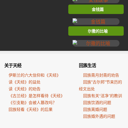
金钱篇
尔撒的比喻
关于天经
回族生活
伊斯兰的六大信仰和《天经》
回族斋月封斋的劝告
读《天经》的益处
回族"古尔邦"节来历的
读《天经》的劝告
经文出处
《古兰经》是怎样看待《天经》
回族有关“洁净”的教训
《引支勒》会被人篡改吗？
回族饮酒的问题
回族轻看《天经》的后果
回族离婚问题
回族婚外遇的问题