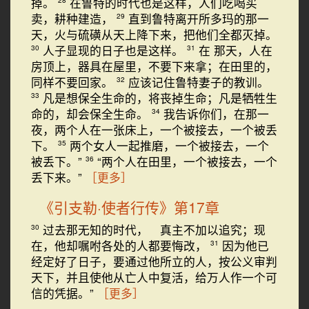
掉。
在鲁特的时代也是这样，人们吃喝买
卖，耕种建造，
直到鲁特离开所多玛的那一
29
天，火与硫磺从天上降下来，把他们全都灭掉。
人子显现的日子也是这样。
在 那天，人在
30
31
房顶上，器具在屋里，不要下来拿；在田里的，
同样不要回家。
应该记住鲁特妻子的教训。
32
凡是想保全生命的，将丧掉生命；凡是牺牲生
33
命的，却会保全生命。
我告诉你们，在那一
34
夜，两个人在一张床上，一个被接去，一个被丢
下。
两个女人一起推磨，一个被接去，一个
35
被丢下。”
“两个人在田里，一个被接去，一个
36
丢下来。”
［更多］
《引支勒·使者行传》第17章
过去那无知的时代， 真主不加以追究；现
30
在，他却嘱咐各处的人都要悔改，
因为他已
31
经定好了日子，要通过他所立的人，按公义审判
天下，并且使他从亡人中复活，给万人作一个可
信的凭据。”
［更多］