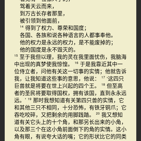
驾着天云而来，
到万古长存者那里，
被引领到他面前，
得到了权力、尊荣和国度；
14
各国、各族和说各种语言的人都事奉他。
他的权力是永远的权力，是不能废掉的；
他的国度是永不毁灭的。
至于我但以理，我的灵在我里面忧伤，我脑海
15
中出现的真梦使我惊惶。
于是我靠近其中一
16
位侍立者，问他有关这一切事的实情；他就告诉
我，让我知道这些事的意思，他说：
‘这四只
17
巨兽就是将要在世上兴起的四个王。
但至高
18
者的圣民将要取得国权，拥有该国，直到永永远
远。’
那时我想知道有关第四只兽的实情，它
19
和其他三只不相同，十分恐怖，有铁牙铜爪；它
吞吃咬碎，又把剩余的用脚践踏。
我又想知
20
道有关它头上的十个角，和那另长出来的小角，
以及那三个在这小角前面倒下的角的实情。这小
角有眼，有说夸大话的嘴；它的形状比它的同类