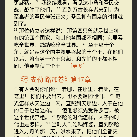
更威猛。
我继续观看，看见这小角和圣民交
21
战，战胜了他们，
直到万古长存者来到，为
22
至高者的圣民伸张正义；圣民拥有国度的时候就
到了。
那位侍立者这样说：‘那第四只兽就是世上将
23
有的第四个国家，和其他各国都不相同；它要吞
吃全世界，践踏咬碎全世界。
至于那十个
24
角，就是从这个国中将要兴起的十个王，在他们
以后，将有另一个王兴起，和先前的王都不相
同；他要制伏三个王。
［更多］
《引支勒·路加卷》第17章
有人会对你们说：‘看哪，在那里；看哪，在
23
这里！’你们不要出去，也不要追随他们。
电
24
光怎样从天这边一闪，直照到天那边，人子在他
的日子也是这样。
但他必须先受许多苦，被
25
这个世代弃绝。
努哈的时代怎样，人子的时
26
代也是怎样。
当时人们吃喝嫁娶，直到努哈
27
进入方舟的那一天，洪水来了，把他们全都灭
28