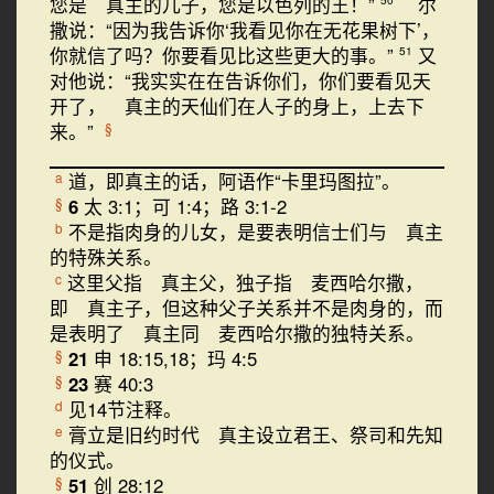
您是 真主的儿子，您是以色列的王！”
尔
撒说：“因为我告诉你‘我看见你在无花果树下’，
你就信了吗？你要看见比这些更大的事。”
又
51
对他说：“我实实在在告诉你们，你们要看见天
开了， 真主的天仙们在人子的身上，上去下
来。”
§
道，即真主的话，阿语作“卡里玛图拉”。
a
6
太 3:1；可 1:4；路 3:1-2
§
不是指肉身的儿女，是要表明信士们与 真主
b
的特殊关系。
这里父指 真主父，独子指 麦西哈尔撒，
c
即 真主子，但这种父子关系并不是肉身的，而
是表明了 真主同 麦西哈尔撒的独特关系。
21
申 18:15,18；玛 4:5
§
23
赛 40:3
§
见14节注释。
d
膏立是旧约时代 真主设立君王、祭司和先知
e
的仪式。
51
创 28:12
§