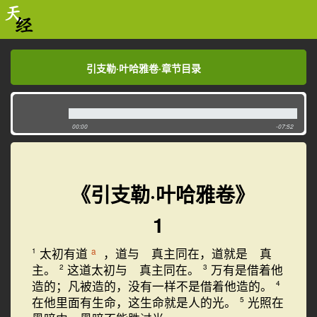
引支勒·叶哈雅卷·章节目录
引支勒·叶哈雅卷·章节目录
00:00
-07:52
《引支勒·叶哈雅卷》
1
太初有道
，道与 真主同在，道就是 真
a
1
主。
这道太初与 真主同在。
万有是借着他
2
3
造的；凡被造的，没有一样不是借着他造的。
4
在他里面有生命，这生命就是人的光。
光照在
5