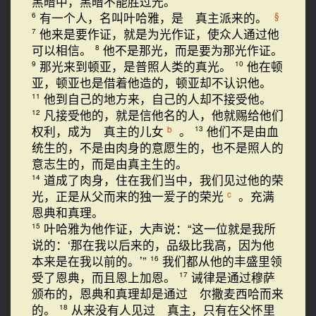
黑暗中，黑暗不能胜过光。
有一个人，名叫叶哈雅，是 真主派来的。
§
6
他来是要作证，就是为光作证，使众人通过他
7
可以相信。
他不是那光，而是要为那光作证。
8
那光来到顿亚，是普照人类的真光。
他在顿
9
10
亚，顿亚也是借着他造的，顿亚却不认识他。
他到自己的地方来，自己的人却不接受他。
11
凡接受他的，就是信他名的人，他就赐给他们
12
权利，成为 真主的儿女
。
他们不是由血
b
13
统生的，不是由肉身的意愿生的，也不是照人的
意志生的，而是由真主生的。
道成了肉身，住在我们当中，我们见过他的荣
14
光，正是从父而来的独一爱子的荣光
。充满
c
恩典和真理。
叶哈雅为他作证，大声说：“这一位就是我所
15
说的：‘那在我以后来的，品级比我高，因为他
本来是在我以前的。’”
我们都从他的丰盛里领
16
受了恩典，而且恩上加恩。
诫律是通过穆萨
17
颁布的，恩典和真理却是通过 尔撒麦西哈而来
的。
从来没有人见过 真主，只有在父怀里
18