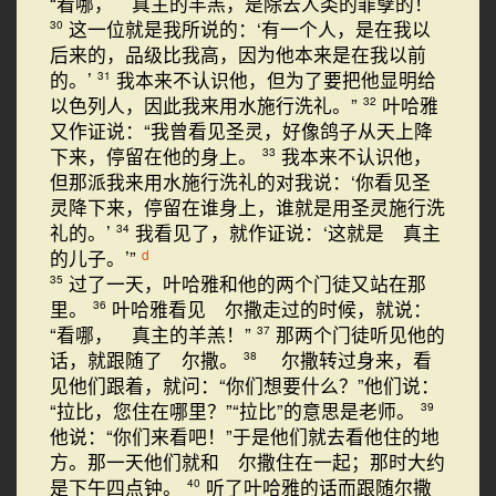
“看哪， 真主的羊羔，是除去人类的罪孽的！
这一位就是我所说的：‘有一个人，是在我以
30
后来的，品级比我高，因为他本来是在我以前
的。’
我本来不认识他，但为了要把他显明给
31
以色列人，因此我来用水施行洗礼。”
叶哈雅
32
又作证说：“我曾看见圣灵，好像鸽子从天上降
下来，停留在他的身上。
我本来不认识他，
33
但那派我来用水施行洗礼的对我说：‘你看见圣
灵降下来，停留在谁身上，谁就是用圣灵施行洗
礼的。’
我看见了，就作证说：‘这就是 真主
34
的儿子。’”
d
过了一天，叶哈雅和他的两个门徒又站在那
35
里。
叶哈雅看见 尔撒走过的时候，就说：
36
“看哪， 真主的羊羔！”
那两个门徒听见他的
37
话，就跟随了 尔撒。
尔撒转过身来，看
38
见他们跟着，就问：“你们想要什么？”他们说：
“拉比，您住在哪里？”“拉比”的意思是老师。
39
他说：“你们来看吧！”于是他们就去看他住的地
方。那一天他们就和 尔撒住在一起；那时大约
是下午四点钟。
听了叶哈雅的话而跟随尔撒
40