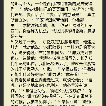
的那两个人，一个是西门·布特鲁斯的兄弟安得
烈。
他先找到自己的哥哥西门，告诉他：“我
41
们遇见 麦西哈了！”“麦西哈”的意思是： 真主
所膏立的。
安得烈就带他到 尔撒那
e
42
里。 尔撒注视着他，说：“你是叶哈雅的儿子
西门，你要称为矶法。”“矶法”即布特鲁斯，意思
是石头。
又过了一天， 尔撒决定往加利利去；他遇见
43
腓力，就对他说：“来跟随我！”
腓力是伯赛大
44
人，与安得烈和布特鲁斯同乡。
腓力找到拿
45
但业，告诉他：“穆萨在诫律上所写的，和先知
们所记的那位，我们已经遇见了，他就是优素福
的儿子拿撒勒人 尔撒。”
拿但业说：“拿撒勒
46
还能出什么好的吗？”腓力说：“你来看！”
47
尔撒看见拿但业向他走过来，就谈论他说：“看
哪，这是个地道的以色列人，他心里没有诡
诈。”
拿但业问他：“你怎么认识我呢？” 尔
48
撒回答：“腓力还没有招呼你，你在无花果树下
的时候，我就看见你了。”
拿但业说：“老师，
49
50