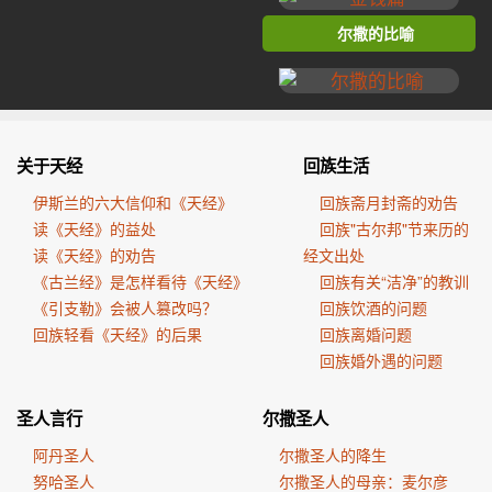
尔撒的比喻
关于天经
回族生活
伊斯兰的六大信仰和《天经》
回族斋月封斋的劝告
读《天经》的益处
回族"古尔邦"节来历的
读《天经》的劝告
经文出处
《古兰经》是怎样看待《天经》
回族有关“洁净”的教训
《引支勒》会被人篡改吗？
回族饮酒的问题
回族轻看《天经》的后果
回族离婚问题
回族婚外遇的问题
圣人言行
尔撒圣人
阿丹圣人
尔撒圣人的降生
努哈圣人
尔撒圣人的母亲：麦尔彦