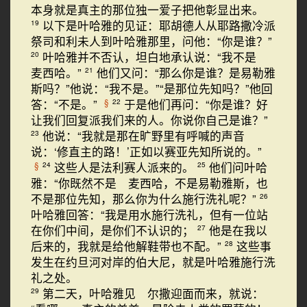
本身就是真主的那位独一爱子把他彰显出来。
以下是叶哈雅的见证：耶胡德人从耶路撒冷派
19
祭司和利未人到叶哈雅那里，问他：“你是谁？”
叶哈雅并不否认，坦白地承认说：“我不是
20
麦西哈。”
他们又问：“那么你是谁？是易勒雅
21
斯吗？”他说：“我不是。”“是那位先知吗？”他回
答：“不是。”
于是他们再问：“你是谁？好
§
22
让我们回复派我们来的人。你说你自己是谁？”
他说：“我就是那在旷野里有呼喊的声音
23
说：‘修直主的路！’正如以赛亚先知所说的。”
这些人是法利赛人派来的。
他们问叶哈
§
24
25
雅：“你既然不是 麦西哈，不是易勒雅斯，也
不是那位先知，那么你为什么施行洗礼呢？”
26
叶哈雅回答：“我是用水施行洗礼，但有一位站
在你们中间，是你们不认识的；
他是在我以
27
后来的，我就是给他解鞋带也不配。”
这些事
28
发生在约旦河对岸的伯大尼，就是叶哈雅施行洗
礼之处。
第二天，叶哈雅见 尔撒迎面而来，就说：
29