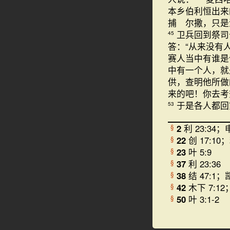
本乡伯利恒出来
捕 尔撒，只是
卫兵回到祭司
45
答：“从来没有
赛人当中有谁
中有一个人，就
供，查明他所做
来的吧！你去考
于是各人都回
53
2
利 23:34；申
§
22
创 17:10；
§
23
叶 5:9
§
37
利 23:36
§
38
结 47:1；凯
§
42
木下 7:12
§
50
叶 3:1-2
§