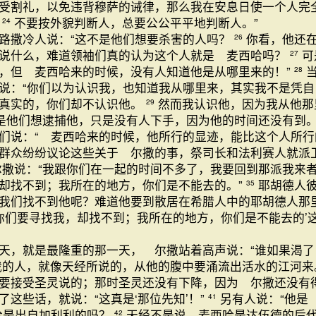
受割礼，以免违背穆萨的诫律，那么我在安息日使一个人完
不要按外貌判断人，总要公公平平地判断人。”
24
路撒冷人说：“这不是他们想要杀害的人吗？
你看，他还
26
说什么，难道领袖们真的认为这个人就是 麦西哈吗？
可
27
，但 麦西哈来的时候，没有人知道他是从哪里来的！”
28
说：“你们以为认识我，也知道我从哪里来，其实我不是凭自
真实的，你们却不认识他。
然而我认识他，因为我从他那
29
是他们想逮捕他，只是没有人下手，因为他的时间还没有到
们说：“ 麦西哈来的时候，他所行的显迹，能比这个人所行
群众纷纷议论这些关于 尔撒的事，祭司长和法利赛人就派
尔撒说：“我跟你们在一起的时间不多了，我要回到那派我来
却找不到；我所在的地方，你们是不能去的。”
耶胡德人彼
35
我们找不到他呢？难道他要到散居在希腊人中的耶胡德人那
‘你们要寻找我，却找不到；我所在的地方，你们是不能去的’
天，就是最隆重的那一天， 尔撒站着高声说：“谁如果渴了
我的人，就像天经所说的，从他的腹中要涌流出活水的江河来
要接受圣灵说的；那时圣灵还没有下降，因为 尔撒还没有
了这些话，就说：“这真是‘那位先知’！”
另有人说：“他是
41
哈是出自加利利的吗？
天经不是说 麦西哈是达伍德的后
42