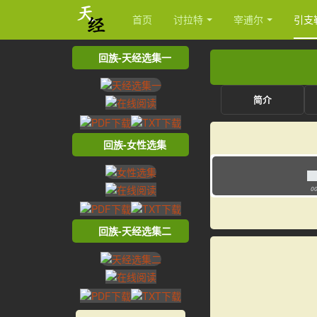
首页
讨拉特
宰逋尔
引支
回族-天经选集一
简介
回族-女性选集
00
回族-天经选集二