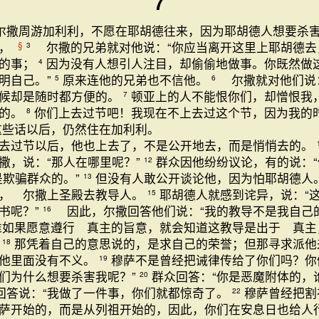
7
尔撒周游加利利，不愿在耶胡德往来，因为耶胡德人想要杀
了，
尔撒的兄弟就对他说：“你应当离开这里上耶胡德去
§
3
做的事；
因为没有人想引人注目，却偷偷地做事。你既然做
4
明自己。”
原来连他的兄弟也不信他。
尔撒就对他们说：
5
6
时候却是随时都方便的。
顿亚上的人不能恨你们，却憎恨我
7
恶的。
你们上去过节吧！我现在不上去过这个节，因为我的
8
这些话以后，仍然住在加利利。
去过节以后，他也上去了，不是公开地去，而是悄悄去的。
撒，说：“那人在哪里呢？”
群众因他纷纷议论，有的说：“
12
是欺骗群众的。”
但没有人敢公开谈论他，因为怕耶胡德
13
， 尔撒上圣殿去教导人。
耶胡德人就感到诧异，说：“
15
书呢？”
因此，尔撒回答他们说：“我的教导不是我自己
16
谁如果愿意遵行 真主的旨意，就会知道这教导是出于 真主
。
那凭着自己的意思说的，是求自己的荣誉；但那寻求派他
18
在他里面没有不义。
穆萨不是曾经把诫律传给了你们吗？你
19
们为什么想要杀害我呢？”
群众回答：“你是恶魔附体的，
20
答说：“我做了一件事，你们就都惊奇了。
穆萨曾经把割
22
萨开始的，而是从列祖开始的，因此，你们在安息日也给人