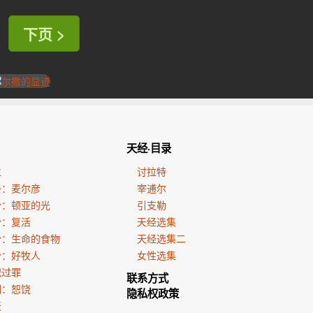
下页 >
天经·目录
生
讨拉特
亲：麦尔彦
宰逋尔
份：顿亚的光
引支勒
份：复活
天经选集
份：生命的食物
天经选集二
份：好牧人
女性选集
犯过罪
联系方式
训：恕饶
隐私权政策
天