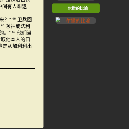
中间有人想逮
尔撒的比喻
来？”
卫兵回
46
？
领袖或法利
48
的。”
他们当
50
听取他本人的口
也是从加利利出