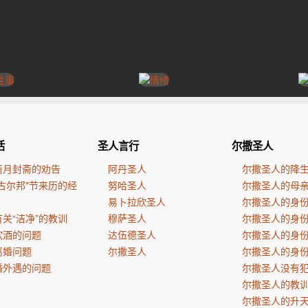
活
圣人言行
尔撒圣人
斋月封斋的劝告
阿丹圣人
尔撒圣人的降
古尔邦"节来历的经
努哈圣人
尔撒圣人的母
易卜拉欣圣人
尔撒圣人的身
关“洁净”的教训
穆萨圣人
尔撒圣人的身
饮酒的问题
达伍德圣人
尔撒圣人的身
离婚问题
尔撒圣人
尔撒圣人的身
婚外遇的问题
尔撒圣人没有
尔撒圣人的教
尔撒圣人的升