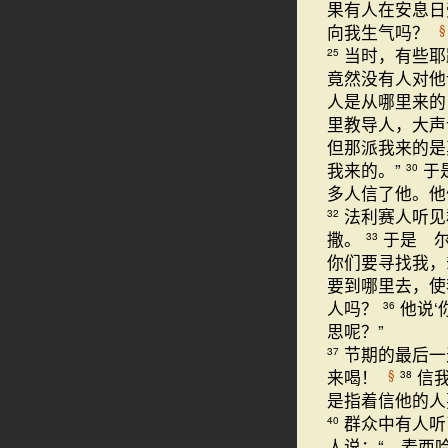
果有人在安息日
向我生气吗？
§
当时，有些耶
25
竟然没有人对他
人是从哪里来的
里教导人，大声
但那派我来的是
我来的。”
于
30
多人信了他。他
法利赛人听见
32
撒。
于是 
33
你们要寻找我，
要到哪里去，使
人吗？
他说
36
思呢？”
节期的最后一
37
来喝！
信
§
38
是指着信他的人
群众中有人听
40
人说：“ 麦西