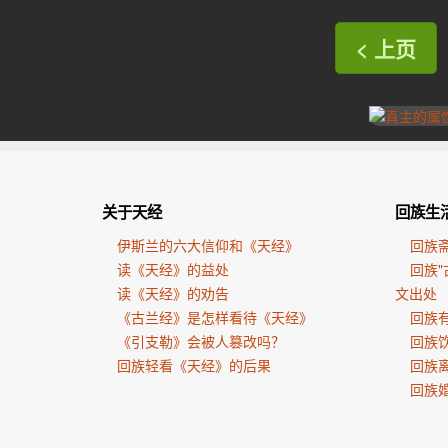
< 上页
关于天经
回族生
伊斯兰的六大信仰和《天经》
回族
读《天经》的益处
回族"
读《天经》的劝告
文出处
《古兰经》是怎样看待《天经》
回族有
《引支勒》会被人篡改吗？
回族
回族轻看《天经》的后果
回族
回族