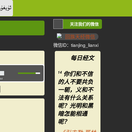
ئۇيغۇر
关注我们的微信
微信ID：tianjing_lianxi
每日经文
你们和不信
14
:44
的人不要共负
一轭，义和不
法有什么关系
呢？光明和黑
暗怎能相通
呢？