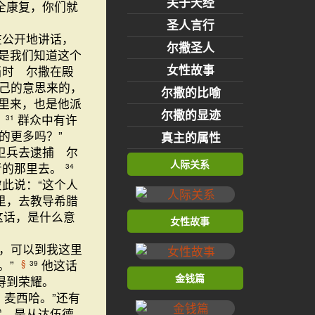
关于天经
全康复，你们就
圣人言行
在公开地讲话，
尔撒圣人
是我们知道这个
女性故事
当时 尔撒在殿
己的意思来的，
尔撒的比喻
里来，也是他派
尔撒的显迹
。
群众中有许
31
的更多吗？”
真主的属性
卫兵去逮捕 尔
人际关系
者的那里去。
34
此说：“这个人
里，去教导希腊
这话，是什么意
女性故事
，可以到我这里
。”
他这话
§
39
金钱篇
得到荣耀。
 麦西哈。”还有
代，是从达伍德