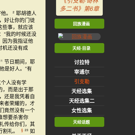
《引支勒·哥林
多二书》第6章
害他。
耶胡德人
2
，好让你的门徒
回族漫画
这些事，就应该
“我的时候还没
，因为我指证他
时机还没有成
天经·目录
节日期间，耶
11
讨拉特
他是好人。”有
宰逋尔
人。
引支勒
这个人没有学
的，而是出于那
天经选集
，还是我凭着自
天经选集二
来者荣耀的，才
们竟然没有一个
女性选集
谁想要杀害你
天经话题
礼传给你们，其
行割礼。
如
§
23