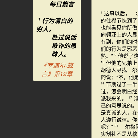
每日箴言
这事以后， 
1
行为清白的
的住棚节快到
1
也能看见你所
穷人，
向顿亚上的人显
胜过说话
有到，你们的
欺诈的愚
们的行为是邪
昧人。
熟。”
他说了
9
但他的兄弟上
10
《宰逋尔·箴
胡德人寻找 尔
言》第19章
的说：“不，他
节期过了一半
14
过，怎会明白经
派我来的。
17
己的意思说的
是真诚的人，
人遵行诫律。你
呢？”
尔撒回
21
实割礼不是从穆