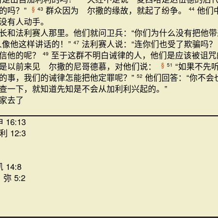
的吗？”
群众因为 尔撒的缘故，就起了纷争。
他们
§
43
44
没有人动手。
长和法利赛人那里。他们就问卫兵：“你们为什么没有把他带
人像他这样讲话的！”
法利赛人说：“连你们也受了欺骗吗
47
是信他的呢？
至于这群不明白诫律的人，他们是应该被诅咒
49
是以前来见 尔撒的尼哥德慕，对他们说：
“如果不先
§
51
的事，我们的诫律怎能把他定罪呢？”
他们回答：“你不会
52
查一下，就知道先知是不会从加利利兴起的。”
家去了
 16:13
利 12:3
 14:8
；弥 5:2