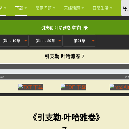
چە
勒
下载
常见问题
天经话题
日常生活
引支勒·叶哈雅卷·章节目录
第1 - 10章
第11 - 20章
第21章
引支勒·叶哈雅卷·7
:00
-07
《引支勒·叶哈雅卷》