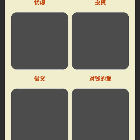
忧虑
投资
借贷
对钱的爱