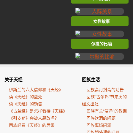
女性故事
尔撒的比喻
关于天经
回族生活
伊斯兰的六大信仰和《天经》
回族斋月封斋的劝告
读《天经》的益处
回族"古尔邦"节来历的
读《天经》的劝告
经文出处
《古兰经》是怎样看待《天经》
回族有关“洁净”的教训
《引支勒》会被人篡改吗？
回族饮酒的问题
回族轻看《天经》的后果
回族离婚问题
回族婚外遇的问题