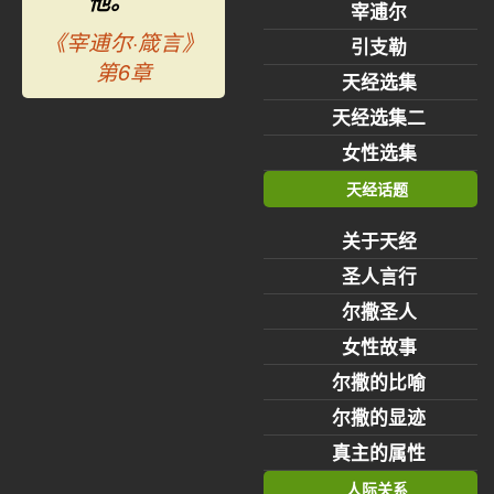
他。
宰逋尔
《宰逋尔·箴言》
引支勒
第6章
天经选集
天经选集二
女性选集
天经话题
关于天经
圣人言行
尔撒圣人
女性故事
尔撒的比喻
尔撒的显迹
真主的属性
人际关系