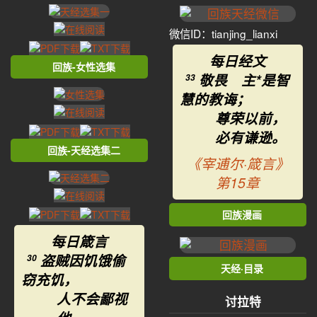
微信ID：tianjing_lianxi
每日经文
回族-女性选集
敬畏 主*是智
33
慧的教诲；
尊荣以前，
必有谦逊。
回族-天经选集二
《宰逋尔·箴言》
第15章
回族漫画
每日箴言
盗贼因饥饿偷
30
天经·目录
窃充饥，
人不会鄙视
讨拉特