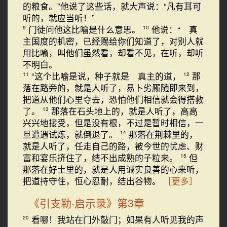
的粮食。”他说了这些话，就大声说：“凡有耳可
听的，就应当听！”
门徒问他这比喻是什么意思。
他说：“ 真
9
10
主国度的机密，已经赐给你们知道了，对别人就
用比喻，叫他们虽然看，却看不见，在听，却听
不明白。
“这个比喻是说，种子就是 真主的道，
那
11
12
落在路旁的，就是人听了，易卜劣厮随即来到，
把道从他们心里夺去，恐怕他们相信就会得搭救
了。
那落在石头地上的，就是人听了，高高
13
兴兴地接受，但是没有根，不过是暂时相信，一
旦遭遇试炼，就倒退了。
那落在荆棘里的，
14
就是人听了，任走自己的路，被今世的忧虑、财
富和宴乐挤住了，结不出成熟的子粒来。
但
15
那落在好土里的，就是人用诚实良善的心来听，
把道持守住，恒心忍耐，结出谷物。
［更多］
《引支勒·启示录》第3章
看哪！我站在门外敲门；如果有人听见我的声
20