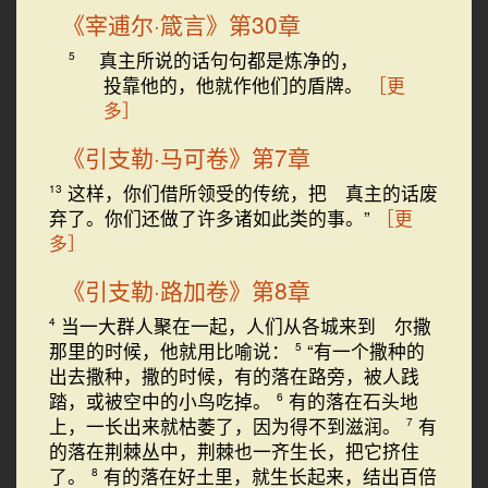
《宰逋尔·箴言》第30章
真主所说的话句句都是炼净的，
5
投靠他的，他就作他们的盾牌。
［更
多］
《引支勒·马可卷》第7章
这样，你们借所领受的传统，把 真主的话废
13
弃了。你们还做了许多诸如此类的事。”
［更
多］
《引支勒·路加卷》第8章
当一大群人聚在一起，人们从各城来到 尔撒
4
那里的时候，他就用比喻说：
“有一个撒种的
5
出去撒种，撒的时候，有的落在路旁，被人践
踏，或被空中的小鸟吃掉。
有的落在石头地
6
上，一长出来就枯萎了，因为得不到滋润。
有
7
的落在荆棘丛中，荆棘也一齐生长，把它挤住
了。
有的落在好土里，就生长起来，结出百倍
8