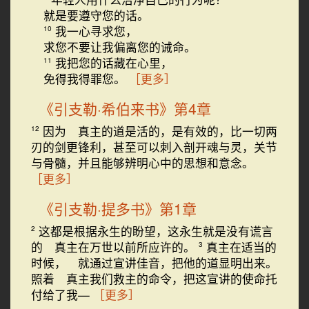
就是要遵守您的话。
我一心寻求您，
10
求您不要让我偏离您的诫命。
我把您的话藏在心里，
11
免得我得罪您。
［更多］
《引支勒·希伯来书》第4章
因为 真主的道是活的，是有效的，比一切两
12
刃的剑更锋利，甚至可以刺入剖开魂与灵，关节
与骨髓，并且能够辨明心中的思想和意念。
［更多］
《引支勒·提多书》第1章
这都是根据永生的盼望，这永生就是没有谎言
2
的 真主在万世以前所应许的。
真主在适当的
3
时候， 就通过宣讲佳音，把他的道显明出来。
照着 真主我们救主的命令，把这宣讲的使命托
付给了我—
［更多］