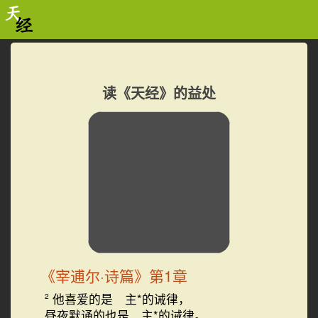
读《天经》的益处
《宰逋尔·诗篇》第1章
他喜爱的是 主*的诫律，
2
昼夜默诵的也是 主*的诫律。