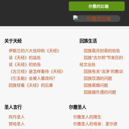
尔撒的比喻
关于天经
回族生活
伊斯兰的六大信仰和《天经》
回族斋月封斋的劝告
读《天经》的益处
回族"古尔邦"节来历的
读《天经》的劝告
经文出处
《古兰经》是怎样看待《天经》
回族有关“洁净”的教训
《引支勒》会被人篡改吗？
回族饮酒的问题
回族轻看《天经》的后果
回族离婚问题
回族婚外遇的问题
圣人言行
尔撒圣人
阿丹圣人
尔撒圣人的降生
努哈圣人
尔撒圣人的母亲：麦尔彦