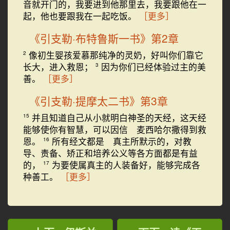
音就开门的，我要进到他那里去，我要跟他在一
起，他也要跟我在一起吃饭。
［更多］
《引支勒·布特鲁斯一书》第2章
像初生婴孩爱慕那纯净的灵奶，好叫你们靠它
2
长大，进入救恩；
因为你们已经体验过主的美
3
善。
［更多］
《引支勒·提摩太二书》第3章
并且知道自己从小就明白神圣的天经，这天经
15
能够使你有智慧，可以因信 麦西哈尔撒得到救
恩。
所有经文都是 真主所默示的，对教
16
导、责备、矫正和培养公义等各方面都是有益
的，
为要使属真主的人装备好，能够完成各
17
种善工。
［更多］