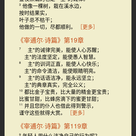
他像一棵树，栽在溪水边，
3
按时结果实，
叶子总不枯干；
他做的一切，尽都顺利。
［更多］
《宰逋尔·诗篇》第19章
主*的诫律完美，能使人心苏醒；
7
主*的法度坚定，能使愚人智慧。
主*的训词正直，能使人心快乐；
8
主*的命令清洁，能使眼睛明亮。
主*的话语洁净，能永远坚立；
9
主*的典章真实，完全公义；
都比金子宝贵，比大量的精金更宝贵；
10
比蜜甘甜，比蜂房滴下的蜜更甘甜；
并且您的仆人也借此得到警示，
11
谨守这些就得大赏。
［更多］
《宰逋尔·诗篇》第119章
年轻人用什么洁净自己的行为呢？
9