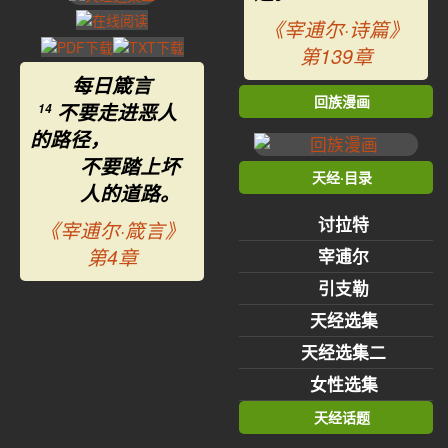
《宰逋尔·诗篇》
第139章
每日箴言
回族漫画
不要走进恶人
14
的路径，
不要踏上坏
天经·目录
人的道路。
讨拉特
《宰逋尔·箴言》
第4章
宰逋尔
引支勒
天经选集
天经选集二
女性选集
天经话题