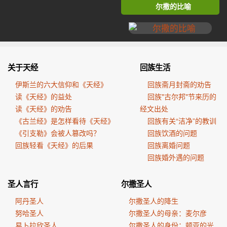
尔撒的比喻
关于天经
回族生活
伊斯兰的六大信仰和《天经》
回族斋月封斋的劝告
读《天经》的益处
回族"古尔邦"节来历的
读《天经》的劝告
经文出处
《古兰经》是怎样看待《天经》
回族有关“洁净”的教训
《引支勒》会被人篡改吗？
回族饮酒的问题
回族轻看《天经》的后果
回族离婚问题
回族婚外遇的问题
圣人言行
尔撒圣人
阿丹圣人
尔撒圣人的降生
努哈圣人
尔撒圣人的母亲：麦尔彦
易卜拉欣圣人
尔撒圣人的身份：顿亚的光