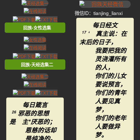
微信ID：tianjing_lianxi
每日经文
回族-女性选集
‘ 真主说：在
17
末后的日子，
我要把我的
灵浇灌所有
回族-天经选集二
的人，
你们的儿女
要说预言，
你们的青年
人要见真
每日箴言
梦，
邪恶的思想
26
你们的老年
是 主*厌恶的；
人要做异
恩慈的话却
梦。
是纯净的。