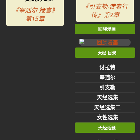
《引支勒·使者行
《宰逋尔·箴言》
传》第2章
第15章
回族漫画
天经·目录
讨拉特
宰逋尔
引支勒
天经选集
天经选集二
女性选集
天经话题