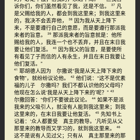
诉你们，你们虽然看见了我，还是不信。
凡
37
是父赐给我的人，都会到我这里来；到我这里来
的，我决不会丢弃他，
因为我从天上降下
38
来，不是要遵行自己的意愿，而是要遵行那派我
来者的旨意。
那派我来者的旨意就是：他所
39
赐给我的人，我连一个也不丢弃，并且在末日我
要让他们复活。
因为我父的旨意，是要使所
40
有看见了子而信的人有永生，并且在末日我要让
他们复活。”
耶胡德人因为 尔撒说“我是从天上降下来的
41
食物”，就纷纷议论他。
他们说：“这不是优素
42
福的儿子 尔撒吗？我们不都认识他的父母吗？
他现在怎么说‘我是从天上降下来的’呢？”
43
尔撒回答：“你们不要彼此议论。
如果不是派
44
我来的父吸引人，就没有人能到我这里来；到我
这里来的，在末日我要让他复活。
先知书上
45
记着：‘众人都要受 真主的教导。’凡听见从父
那里来的教导而又学习的，就到我这里来。
46
这不是说有人见过父；只有从 真主那里来的那