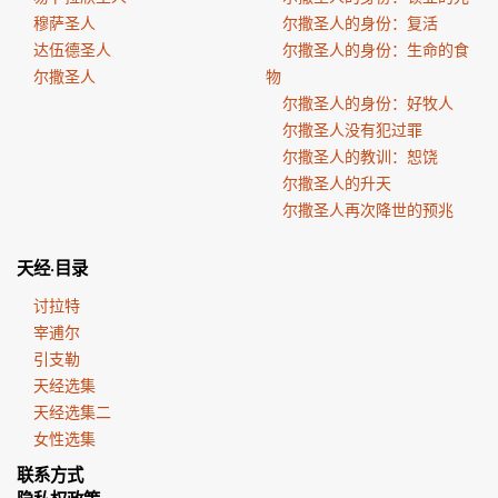
穆萨圣人
尔撒圣人的身份：复活
达伍德圣人
尔撒圣人的身份：生命的食
尔撒圣人
物
尔撒圣人的身份：好牧人
尔撒圣人没有犯过罪
尔撒圣人的教训：恕饶
尔撒圣人的升天
尔撒圣人再次降世的预兆
天经·目录
讨拉特
宰逋尔
引支勒
天经选集
天经选集二
女性选集
联系方式