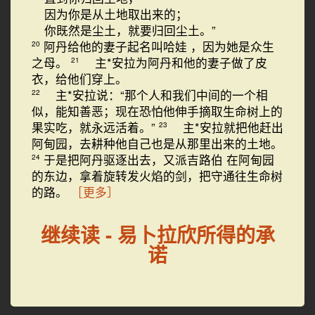
因为你是从土地取出来的；
你既然是尘土，就要归回尘土。”
阿丹给他的妻子起名叫哈娃
，因为她是众生
20
之母。
主*安拉为阿丹和他的妻子做了皮
21
衣，给他们穿上。
主*安拉说：“那个人和我们中间的一个相
22
似，能知善恶；现在恐怕他伸手摘取生命树上的
果实吃，就永远活着。”
主*安拉就把他赶出
23
阿甸园，去耕种他自己也是从那里出来的土地。
于是把阿丹驱逐出去，又派吉路伯
在阿甸园
24
的东边，拿着旋转发火焰的剑，把守通往生命树
的路。
［更多］
继续读 - 易卜拉欣所得的承
诺