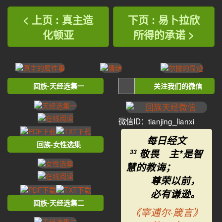
< 上页 : 真主造
下页 : 易卜拉欣
化顿亚
所得的承诺 >
回族-天经选集一
关注我们的微信
微信ID：tianjing_lianxi
每日经文
回族-女性选集
敬畏 主*是智
33
慧的教诲；
尊荣以前，
必有谦逊。
回族-天经选集二
《宰逋尔·箴言》