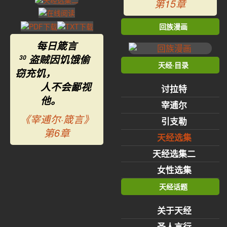
第15章
回族漫画
每日箴言
盗贼因饥饿偷
30
天经·目录
窃充饥，
人不会鄙视
讨拉特
他。
宰逋尔
《宰逋尔·箴言》
引支勒
第6章
天经选集
天经选集二
女性选集
天经话题
关于天经
圣人言行