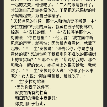
一起的丈夫，他也吃了。
二人的眼睛就开了，
7
才知道自己是赤身露体的。于是把无花果树的叶
子编缝起来，为自己做裙子。
天起凉风的时候，那个人和他的妻子听见 主*
8
安拉在园中行走的声音，就藏在园子的树林中，
躲避 主*安拉的面。
主*安拉呼唤那个人，
9
对他说：“你在哪里？”
他回答：“我在园中听
10
见您的声音，就害怕；因为我赤身露体，就藏了
起来。”
主*安拉说：“谁告诉你，你是赤身
11
露体的呢？难道你吃了我嘱咐你不准吃的那棵树
上的果实吗？”
那个人说：“您赐给我的、那个
12
和我在一起的女人，她把树上的果实给我，我就
吃了。”
主*安拉对女人说：“你做了什么事
13
呢？”
女人说：“那蛇哄骗我，我就吃了。”
主*安拉对蛇说：
14
“因为你做了这件事，
就要在所有的牲畜
和田野的活物中受诅咒；
你要用肚子行走，