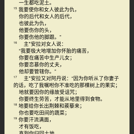
一生都吃泥土。
我要使你和女人彼此为仇，
15
你的后代和女人的后代，
也彼此为仇，
他要伤你的头，
你要伤他的脚跟。”
主*安拉对女人说：
16
“我要极大地增加你怀胎的痛苦，
你要在痛苦中生产儿女；
你要恋慕你的丈夫，
他却要管辖你。”
主*安拉又对阿丹说：“因为你听从了你妻子
17
的话，吃了我嘱咐你不准吃的那棵树上的果实；
地就要因你的缘故受诅咒；
你要终生劳苦，才能从地里得到食物。
地要给你长出荆棘和蒺藜来；
18
你也要吃田间的蔬菜；
你要汗流满面，
19
才有饭吃，
直到你归回土地，