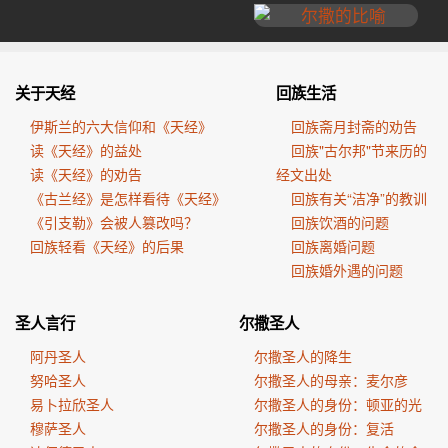
关于天经
回族生活
伊斯兰的六大信仰和《天经》
回族斋月封斋的劝告
读《天经》的益处
回族"古尔邦"节来历的
读《天经》的劝告
经文出处
《古兰经》是怎样看待《天经》
回族有关“洁净”的教训
《引支勒》会被人篡改吗？
回族饮酒的问题
回族轻看《天经》的后果
回族离婚问题
回族婚外遇的问题
圣人言行
尔撒圣人
阿丹圣人
尔撒圣人的降生
努哈圣人
尔撒圣人的母亲：麦尔彦
易卜拉欣圣人
尔撒圣人的身份：顿亚的光
穆萨圣人
尔撒圣人的身份：复活