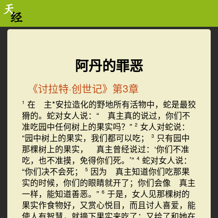
阿丹的罪恶
《讨拉特·创世记》第3章
在 主*安拉造化的野地所有活物中，蛇是最狡
1
猾的。蛇对女人说：“ 真主真的说过，你们不
准吃园中任何树上的果实吗？”
女人对蛇说：
2
“园中树上的果实，我们都可以吃；
只有园中
3
那棵树上的果实， 真主曾经说过：‘你们不准
吃，也不准摸，免得你们死。’”
蛇对女人说：
4
“你们决不会死；
因为 真主知道你们吃那果
5
实的时候，你们的眼睛就开了；你们会像 真主
一样，能知道善恶。”
于是，女人见那棵树的
6
果实作食物好，又赏心悦目，而且讨人喜爱，能
使人有智慧，就摘下果实来吃了；又给了和她在