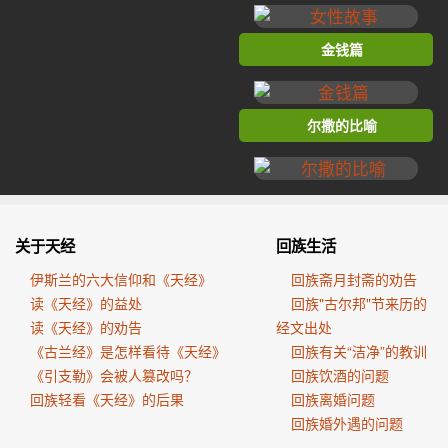
金钱篇
尔撒的比喻
关于天经
回族生活
伊斯兰的六大信仰和《天经》
回族斋月封斋的劝告
读《天经》的益处
回族"古尔邦"节来历的
读《天经》的劝告
经文出处
《古兰经》是怎样看待《天经》
回族有关“洁净”的教训
《引支勒》会被人篡改吗？
回族饮酒的问题
回族轻看《天经》的后果
回族离婚问题
回族婚外遇的问题