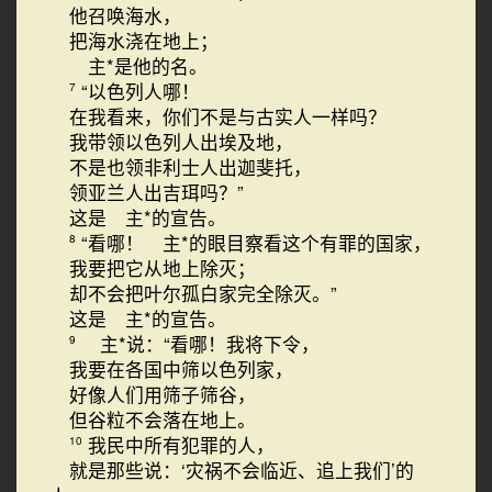
他召唤海水，
把海水浇在地上；
主*是他的名。
“以色列人哪！
7
在我看来，你们不是与古实人一样吗？
我带领以色列人出埃及地，
不是也领非利士人出迦斐托，
领亚兰人出吉珥吗？”
这是 主*的宣告。
“看哪！ 主*的眼目察看这个有罪的国家，
8
我要把它从地上除灭；
却不会把叶尔孤白家完全除灭。”
这是 主*的宣告。
主*说：“看哪！我将下令，
9
我要在各国中筛以色列家，
好像人们用筛子筛谷，
但谷粒不会落在地上。
我民中所有犯罪的人，
10
就是那些说：‘灾祸不会临近、追上我们’的