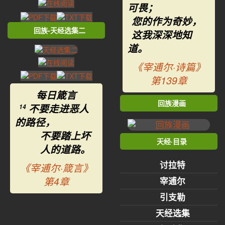
可畏；
您的作为奇妙，
回族-天经选集二
这我深深地知
道。
《宰逋尔·诗篇》
第139章
每日箴言
回族漫画
不要走进恶人
14
的路径，
不要踏上坏
天经·目录
人的道路。
讨拉特
《宰逋尔·箴言》
第4章
宰逋尔
引支勒
天经选集