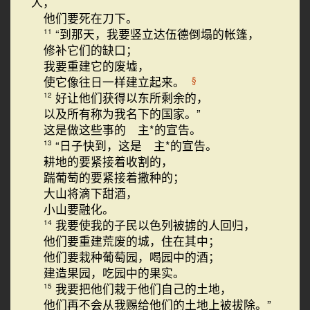
人，
他们要死在刀下。
“到那天，我要竖立达伍德倒塌的帐篷，
11
修补它们的缺口；
我要重建它的废墟，
使它像往日一样建立起来。
§
好让他们获得以东所剩余的，
12
以及所有称为我名下的国家。”
这是做这些事的 主*的宣告。
“日子快到，这是 主*的宣告。
13
耕地的要紧接着收割的，
踹葡萄的要紧接着撒种的；
大山将滴下甜酒，
小山要融化。
我要使我的子民以色列被掳的人回归，
14
他们要重建荒废的城，住在其中；
他们要栽种葡萄园，喝园中的酒；
建造果园，吃园中的果实。
我要把他们栽于他们自己的土地，
15
他们再不会从我赐给他们的土地上被拔除。”