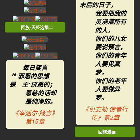
末后的日子，
我要把我的
灵浇灌所有
回族-天经选集二
的人，
你们的儿女
要说预言，
你们的青年
人要见真
每日箴言
梦，
邪恶的思想
26
你们的老年
是 主*厌恶的；
人要做异
恩慈的话却
梦。
是纯净的。
《引支勒·使者行
《宰逋尔·箴言》
传》第2章
第15章
回族漫画