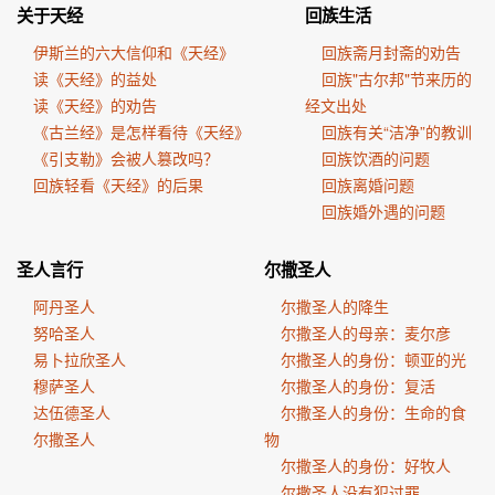
关于天经
回族生活
伊斯兰的六大信仰和《天经》
回族斋月封斋的劝告
读《天经》的益处
回族"古尔邦"节来历的
读《天经》的劝告
经文出处
《古兰经》是怎样看待《天经》
回族有关“洁净”的教训
《引支勒》会被人篡改吗？
回族饮酒的问题
回族轻看《天经》的后果
回族离婚问题
回族婚外遇的问题
圣人言行
尔撒圣人
阿丹圣人
尔撒圣人的降生
努哈圣人
尔撒圣人的母亲：麦尔彦
易卜拉欣圣人
尔撒圣人的身份：顿亚的光
穆萨圣人
尔撒圣人的身份：复活
达伍德圣人
尔撒圣人的身份：生命的食
尔撒圣人
物
尔撒圣人的身份：好牧人
尔撒圣人没有犯过罪