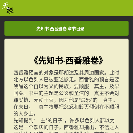
先知书·西番雅卷·章节目录
先知书·西番雅卷·章节目录
《先知书·西番雅卷》
西番雅预言的对象是耶胡达及其周边国家。此时
北方以色列人已被亚述掳走。西番雅的预言是要
唤醒这个自以为义的民族，要顺服 真主，及早
回头。书中的主题是公义和圣洁的 真主不会对
罪妥协、无动于衷，因为他是“忌邪”的 真主。
在末日， 真主将要把忿怒和毁灭倾倒在不顺服
的人身上。
先知提到“ 主*的日子”，许多以色列人都以为
这是一个欢庆的日子。西番雅却指出，不信之人