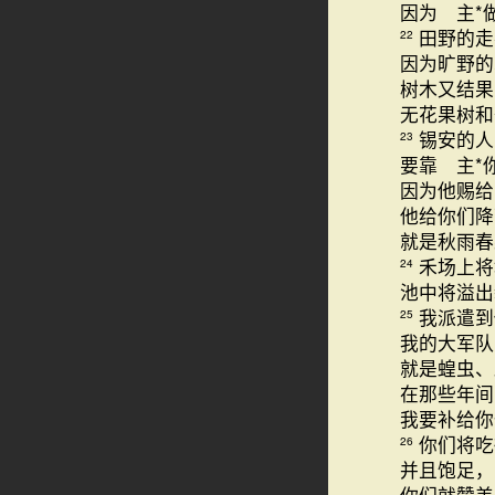
因为 主*
田野的走
22
因为旷野的
树木又结果
无花果树和
锡安的人
23
要靠 主*
因为他赐给
他给你们降
就是秋雨春
禾场上将
24
池中将溢出
我派遣到
25
我的大军队
就是蝗虫、
在那些年间
我要补给你
你们将吃
26
并且饱足，