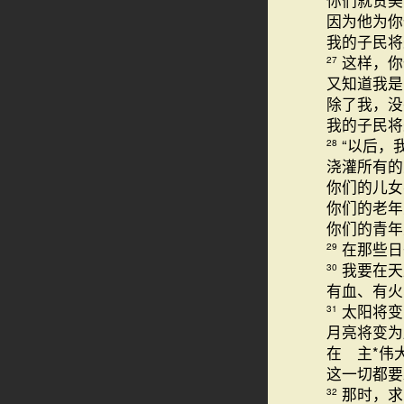
你们就赞美
因为他为你
我的子民将
这样，你
27
又知道我是
除了我，没
我的子民将
“以后，
28
浇灌所有
你们的儿女
你们的老年
你们的青年
在那些日
29
我要在天
30
有血、有火
太阳将
31
月亮将变为
在 主*伟
这一切都要
那时，求
32