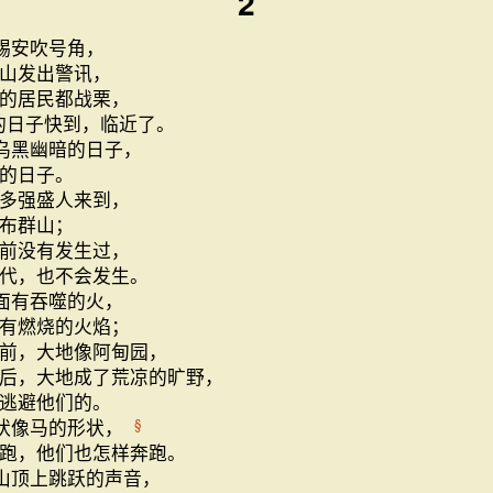
2
锡安吹号角，
山发出警讯，
的居民都战栗，
的日子快到，临近了。
乌黑幽暗的日子，
的日子。
多强盛人来到，
布群山；
前没有发生过，
代，也不会发生。
面有吞噬的火，
有燃烧的火焰；
前，大地像阿甸园，
后，大地成了荒凉的旷野，
逃避他们的。
状像马的形状，
§
跑，他们也怎样奔跑。
山顶上跳跃的声音，