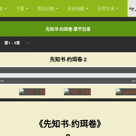
چە
勒
下载
常见问题
天经话题
日常生活
先知书·约珥卷·章节目录
第1 - 3章
先知书·约珥卷·2
:00
-08
《先知书·约珥卷》