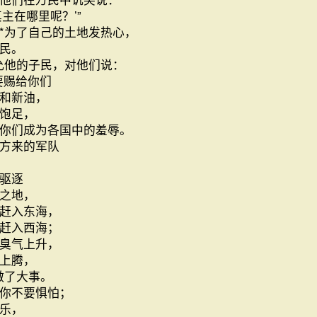
主在哪里呢？’”
*为了自己的土地发热心，
民。
允他的子民，对他们说：
要赐给你们
和新油，
饱足，
你们成为各国中的羞辱。
方来的军队
驱逐
之地，
赶入东海，
赶入西海；
臭气上升，
上腾，
做了大事。
你不要惧怕；
乐，