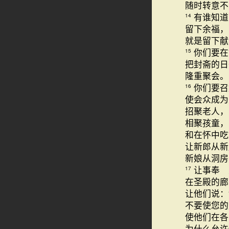
随时转意不
有谁知道
14
留下余福，
就是留下献
你们要在
15
把封斋的日
隆重聚会。
你们要召
16
使会众成为
招聚老人，
相聚孩童，
和在怀中吃
让新郎从新
新娘从洞房
让事奉 
17
在圣殿的廊
让他们说：
不要使您的
使他们在各
为什么允许