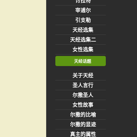
讨拉特
宰逋尔
引支勒
天经选集
天经选集二
女性选集
天经话题
关于天经
圣人言行
尔撒圣人
女性故事
尔撒的比喻
尔撒的显迹
真主的属性