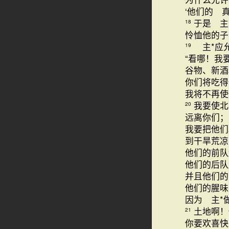
‘他们的 真
于是 主
18
怜恤他的子
主*应
19
“看哪！我
谷物、新酒
你们将吃得
我将不再使
我要使北
20
远离你们；
我要把他们
到干旱荒凉
他们的前队
他们的后队
并且他们的
他们的腥味
因为 主*
土地啊！
21
你要欢喜快