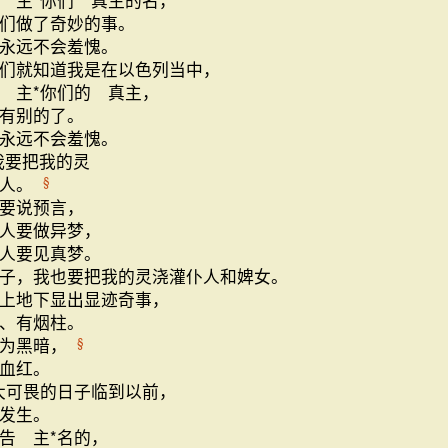
 主*你们 真主的名，
们做了奇妙的事。
永远不会羞愧。
们就知道我是在以色列当中，
 主*你们的 真主，
有别的了。
永远不会羞愧。
我要把我的灵
的人。
§
要说预言，
人要做异梦，
人要见真梦。
子，我也要把我的灵浇灌仆人和婢女。
上地下显出显迹奇事，
、有烟柱。
变为黑暗，
§
血红。
大可畏的日子临到以前，
发生。
告 主*名的，