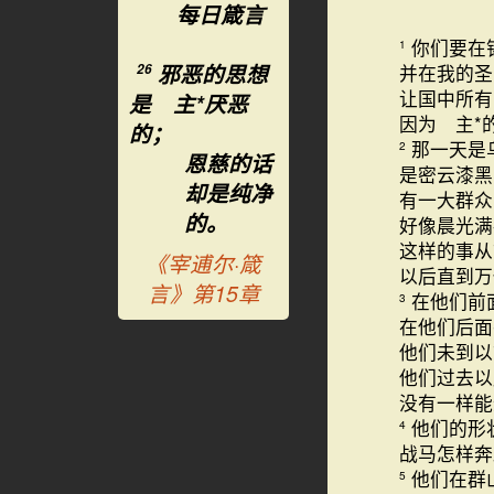
每日箴言
你们要在
1
邪恶的思想
并在我的圣
26
让国中所有
是 主*厌恶
因为 主*
的；
那一天是
2
恩慈的话
是密云漆黑
却是纯净
有一大群众
的。
好像晨光满
这样的事从
《宰逋尔·箴
以后直到万
言》第15章
在他们前
3
在他们后面
他们未到以
他们过去以
没有一样能
他们的形
4
战马怎样奔
他们在群
5