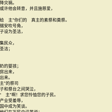
降灾祸。
或许他会转意，并且施慈爱，
给 主*你们的 真主的素祭和奠祭。
锡安吹号角，
子设为圣洁，
集民众，
圣洁；
奶的婴孩；
房出来，
出来。
主*的祭司
子和祭台之间哭泣，
“ 主*啊！求您怜恤您的子民。
产业受羞辱，
国中成为笑谈。
他们在万民中讥笑说：