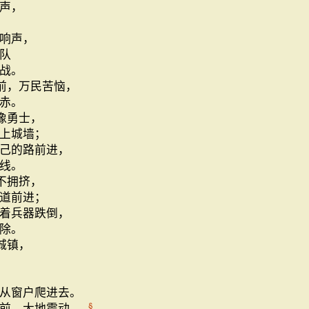
声，
响声，
队
战。
前，万民苦恼，
赤。
像勇士，
上城墙；
己的路前进，
线。
不拥挤，
道前进；
着兵器跌倒，
除。
城镇，
从窗户爬进去。
面前，大地震动，
§