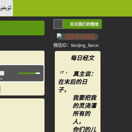
ئۇيغۇر
关注我们的微信
微信ID：tianjing_lianxi
每日经文
‘ 真主说：
17
:26
在末后的日
子，
我要把我
的灵浇灌
所有的
人，
你们的儿