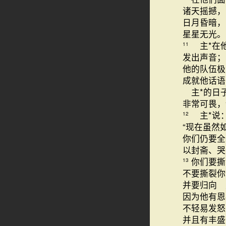
诸天摇撼，
日月昏暗，
星星无光。
主*在
11
发出声音
他的队伍极
成就他话语
主*的日
非常可畏，
主*说
12
“现在虽然
你们仍要全
以封斋、哭
你们要撕
13
不要撕裂你
并要归向 
因为他有恩
不轻易发怒
并且有丰盛