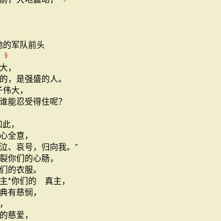
他的军队前头
；
§
大，
的，是强盛的人。
子伟大，
谁能忍受得住呢？
：
如此，
心全意，
泣、哀号，归向我。”
裂你们的心肠，
们的衣服。
主*你们的 真主，
典有慈悯，
，
的慈爱，