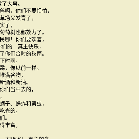
做了大事。
兽啊，你们不要惧怕，
草场又发青了，
实了，
葡萄树也都效力了。
民哪！你们要欢喜，
你们的 真主快乐，
了你们合时的秋雨。
下时雨，
霖，像以前一样。
堆满谷物；
新酒和新油。
你们当中去的，
，
蝻子、蚂蚱和剪虫，
吃光的，
们。
得丰富，