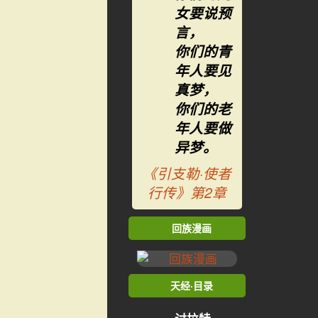
女要说预
言，
你们的青
年人要见
真梦，
你们的老
年人要做
异梦。
《引支勒·使者
行传》第2章
回族漫画
天经·目录