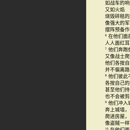
如战车的响
又如火焰
烧毁碎秸的
像强大的军
摆阵预备作
在他们面
6
人人面红耳
他们奔跑
7
又像战士爬
他们各按自
并不偏离路
他们彼此
8
各按自己的
甚至他们持
也不会被剪
他们冲入
9
奔上城墙，
爬进房屋，
像盗贼一样
在他们
10