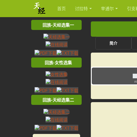
首页
讨拉特
宰逋尔
引支
回族-天经选集一
简介
回族-女性选集
00
回族-天经选集二