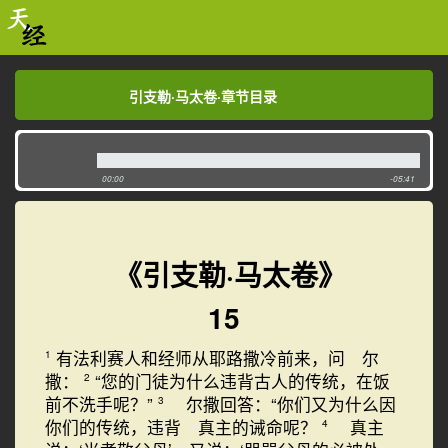
引支勒·马太卷·章节目录
引支勒·马太卷·章节目录
00:00
-05:41
《引支勒·马太卷》
15
有法利赛人和经师从耶路撒冷前来，问 尔
1
撒：
“您的门徒为什么违背古人的传统，在饭
2
前不洗手呢？”
尔撒回答：“你们又为什么因
3
你们的传统，违背 真主的诫命呢？
真主
4