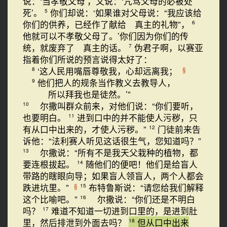
说：‘当孝敬父母’，又说：‘咒骂父母的必被处
死’。
你们却说：‘如果谁对父母说：“我应该给
5
你们的供养，已经作了献给 真主的礼物”，
6
他就可以不孝敬父母了。’你们因为你们的传
统，就废弃了 真主的话。
伪君子啊，以赛亚
7
指着你们所说的预言说得太好了：
‘这人民用嘴唇尊敬我，心却远离我；
§
8
他们把人的规条当作教义去教导人，
9
所以拜我也是徒然。’”
尔撒叫群众前来，对他们说：“你们要听，
10
也要明白。
进到口中的并不能使人污秽，只
11
有从口中出来的，才使人污秽。”
门徒前来告
12
诉他：“法利赛人听见这话很生气，您知道吗？”
尔撒说：“所有不是我天父栽种的植物，都
13
要连根拔起。
随他们的便吧！他们是给盲人
14
带路的瞎眼向导；如果盲人领盲人，两个人都会
跌进坑里。”
布特鲁斯说：“请您给我们解释
§
15
这个比喻吧。”
尔撒说：“你们还是不明白
16
吗？
难道不知道一切进到口里的，是进到肚
17
里，然后排泄到外面去吗？
但从口中出来
18