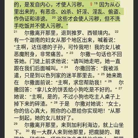
的，是发自内心，才使人污秽。
因为从心
§
19
里出来的，有恶念、凶杀、奸淫、淫乱、偷盗、
作伪证和诽谤。
这些才会使人污秽，但不洗
20
手吃饭并不使人污秽。”
尔撒离开那里，退到推罗、西顿境内。
21
22
有一个迦南的妇女从那个地区出来，喊着说：
“主啊，达伍德的子孙，可怜我吧！我的女儿被
恶魔附身，非常痛苦。”
尔撒一句话也不回
23
答她。门徒上前求他说：“请叫她走吧，她一直
跟在我们后面喊叫。”
尔撒回答：“我被派
24
遣，只是到以色列家的迷羊那里去。”
她来跪
25
在 尔撒面前说：“主啊，求您帮助我！”
尔
26
撒回答：“拿儿女的饼丢给小狗吃是不好的。”
27
她说：“主啊，是的，不过小狗也吃主人桌子上
掉下来的碎渣。”
于是 尔撒对她说：“女士，
28
你的信心真大，照你的心愿给你实现吧！”从那
一刻起，她的女儿就好了。
尔撒离开那里，来到加利利海边，就上山坐
29
下。
有一大群人来到他那里，把瘸腿的、瞎
30