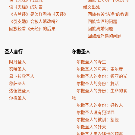
读《天经》的劝告
经文出处
《古兰经》是怎样看待《天经》
回族有关“洁净”的教训
《引支勒》会被人篡改吗？
回族饮酒的问题
回族轻看《天经》的后果
回族离婚问题
回族婚外遇的问题
圣人言行
尔撒圣人
阿丹圣人
尔撒圣人的降生
努哈圣人
尔撒圣人的母亲：麦尔彦
易卜拉欣圣人
尔撒圣人的身份：顿亚的光
穆萨圣人
尔撒圣人的身份：复活
达伍德圣人
尔撒圣人的身份：生命的食
尔撒圣人
物
尔撒圣人的身份：好牧人
尔撒圣人没有犯过罪
尔撒圣人的教训：恕饶
尔撒圣人的升天
尔撒圣人再次降世的预兆