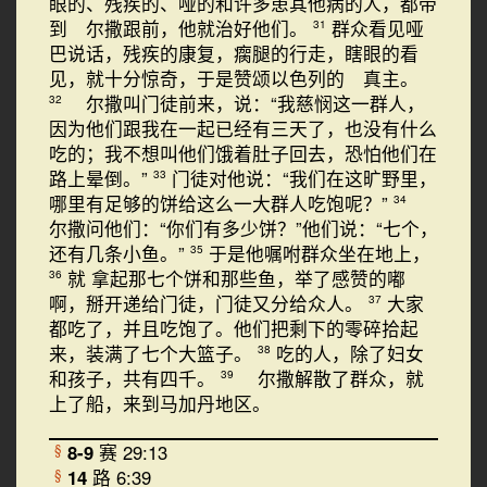
眼的、残疾的、哑的和许多患其他病的人，都带
到 尔撒跟前，他就治好他们。
群众看见哑
31
巴说话，残疾的康复，瘸腿的行走，瞎眼的看
见，就十分惊奇，于是赞颂以色列的 真主。
尔撒叫门徒前来，说：“我慈悯这一群人，
32
因为他们跟我在一起已经有三天了，也没有什么
吃的；我不想叫他们饿着肚子回去，恐怕他们在
路上晕倒。”
门徒对他说：“我们在这旷野里，
33
哪里有足够的饼给这么一大群人吃饱呢？”
34
尔撒问他们：“你们有多少饼？”他们说：“七个，
还有几条小鱼。”
于是他嘱咐群众坐在地上，
35
就 拿起那七个饼和那些鱼，举了感赞的嘟
36
啊，掰开递给门徒，门徒又分给众人。
大家
37
都吃了，并且吃饱了。他们把剩下的零碎拾起
来，装满了七个大篮子。
吃的人，除了妇女
38
和孩子，共有四千。
尔撒解散了群众，就
39
上了船，来到马加丹地区。
8-9
赛 29:13
§
14
路 6:39
§