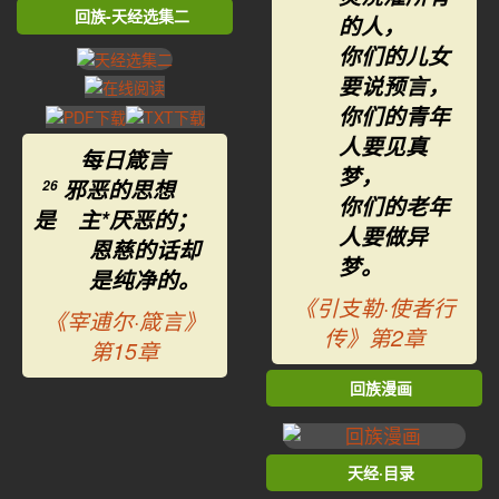
回族-天经选集二
的人，
你们的儿女
要说预言，
你们的青年
人要见真
每日箴言
梦，
邪恶的思想
26
你们的老年
是 主*厌恶的；
人要做异
恩慈的话却
梦。
是纯净的。
《引支勒·使者行
《宰逋尔·箴言》
传》第2章
第15章
回族漫画
天经·目录