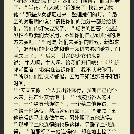
新郎很晚还没有到，她们都打瞌睡， 而且睡着
了。
半夜，有人喊：‘新郎来了! 快出来迎接
6
他!’
那些少女都醒过来，整理她们的灯。
愚
7
8
蠢的对聪明的说：‘请把你们的油分一部分给我
们，我们的灯快要灭了。’
聪明的回答：‘这些
9
恐怕不够我们大家用，不如你们自己到卖油的地
方去买吧！’
可是 她们去买油的时候，新郎来
10
了；准备好的少女就和他一起进去参加婚筵，门
就关上了。
后来，其余的少女也来到，
11
说：‘主人啊，主人啊，给我们开门吧！’
新
§
12
郎却回答：‘我实在告诉你们，我不认识你们。’
所以你们要保持警醒，因为不知道那日子和那
13
时间。”
“天国又像一个人要出外远行，就叫自己的仆
14
人来，把产业交给他们。
他按照各人的才
15
干，一个给五他连得
，一个给二他连得，一
a
个给一他连得，然后就远行去了。
那领了五
16
他连得的马上去做生意，另外赚了五他连得。
那领了二他连得的也是这样，另赚了二他连
17
得。
但那领了一他连得的，却在地上挖了个
18