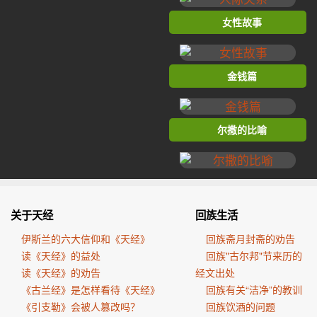
女性故事
金钱篇
尔撒的比喻
关于天经
回族生活
伊斯兰的六大信仰和《天经》
回族斋月封斋的劝告
读《天经》的益处
回族"古尔邦"节来历的
读《天经》的劝告
经文出处
《古兰经》是怎样看待《天经》
回族有关“洁净”的教训
《引支勒》会被人篡改吗？
回族饮酒的问题