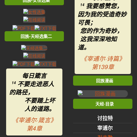
我要感赞您，
14
因为我的受造奇妙
可畏；
您的作为奇妙，
回族-天经选集二
这我深深地知
道。
《宰逋尔·诗篇》
第139章
每日箴言
回族漫画
不要走进恶人
14
的路径，
不要踏上坏
天经·目录
人的道路。
讨拉特
《宰逋尔·箴言》
第4章
宰逋尔