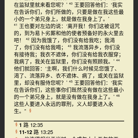
在监狱里就来看您呢？’
王要回答他们：‘我实
40
在告诉你们，你们所做的，只要是做在我这些最
小的一个弟兄身上，就是做在我身上了。’
王也要对左边的说：‘离开我！你们这被诅咒
41
的，到为易卜劣厮和他的使者预备好的永火里去
吧！
因为我饿了，你们没有给我吃；我渴
42
了，你们没有给我喝；
我流落异乡，你们没
43
有接待我；我衣不遮体，你们没有给我衣服穿；
我病了，我关在监狱里，你们没有照顾我。’
44
他们就回答：‘主啊，我们什么时候见您饿了、
渴了、流落异乡、衣不遮体、病了，或关在监狱
里，却没有服侍您呢？’
王要回答他们：‘我实
45
在告诉你们，这些事你们既然没有做在这些最小
的一个弟兄身上，就是没有做在我身上了。’
46
这些人要进入永远的罪刑，义人却要进入永
生。”
§
1
路 12:35
§
11-12
路 13:25
§
a