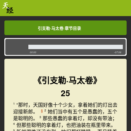
引支勒·马太卷·章节目录
引支勒·马太卷·章节目录
00:00
-07:06
《引支勒·马太卷》
25
“那时，天国好像十个少女，拿着她们的灯出去
1
迎接新郎。
她们当中有五个是愚蠢的，五个
§
2
是聪明的。
那些愚蠢的拿着灯，却没有带油；
3
但那些聪明的拿着灯，也把油装在瓶里带来。
4
5