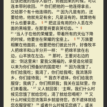
应该把我的钱存入银行，到我回来的时候，可以
连本带利收回。
你们把他的一他连得拿去，
28
交给那个有十他连得的。
因为凡是有的，还
29
要给他，他就充足有余；凡是没有的，就算他有
什么也要拿走。
把这没有用的仆人丢在外
§
30
面的黑暗里，在那里将要哀哭切齿。’”
§
“当人子在他的荣耀里，带着所有的天仙下降
31
的时候，他要坐在荣耀的宝座上。
万族要
§
32
相聚在他面前，他要把他们彼此分开，好像牧羊
人把绵羊和山羊分开一样：
把绵羊放在右
33
边，山羊放在左边。
那时，王要对右边的
34
说：‘到这里来！蒙我父赐福的，承受造化顿亚
以来为你们预备好的国度吧！
因为我饿了，
35
你们给我吃；我渴了，你们给我喝；我流落异
乡，你们接待我；
我衣不遮体，你们给我衣
36
服穿；我病了，你们照顾我；我关在监狱里，你
们来看我。’
义人就回答：‘主啊，我们什么时
37
候见您饿了就给您吃，渴了就给您喝呢？
又
38
什么时候见您流落异乡就接待您，衣不遮体就给
您衣服穿呢？
或者什么时候见您病了，或关
39