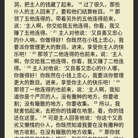
洞，把主人的钱藏了起来。
过了很久，那些
19
仆人的主人回来了，要和他们结算帐目。
那
20
领了五他连得的，带着另外的五他连得前来，
说：‘主人啊，你交给我五他连得，你看，我又
赚了五他连得。’
主人对他说：‘又良善又忠心
21
的仆人呐，你做得好！你既然在小钱上忠心，我
要派你管理更大的数目。进来，享受你主人的快
乐吧！’
那领了二他连得的也前来，说：‘主人
22
啊，你交给我二他连得，你看，我又赚了二他连
得。’
主人对他说：‘又良善又忠心的仆人哪，
23
你做得好！你既然在小钱上忠心，我要派你管理
更大的数目。进来，享受你主人的快乐吧！’
24
那领了一他连得的也前来，说：‘主人啊，我知
道你是个严厉的人，没有撒种的地方，你要收
割；没有簸散的地方，你要收集。
所以，我
25
就害怕起来，去把你的钱藏在地里。看，你的钱
还在这里。’
可是主人回答他说：‘你这个又恶
26
劣又懒惰的仆人，你既然知道我要在没有撒种的
地方收割，在没有簸散的地方收集，
那你就
27