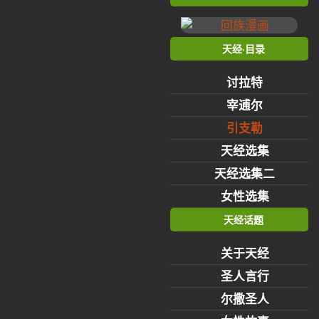
天经·目录
讨拉特
宰逋尔
引支勒
天经选集
天经选集二
女性选集
天经话题
关于天经
圣人言行
尔撒圣人