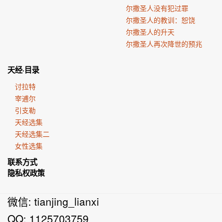
尔撒圣人没有犯过罪
尔撒圣人的教训：恕饶
尔撒圣人的升天
尔撒圣人再次降世的预兆
天经·目录
讨拉特
宰逋尔
引支勒
天经选集
天经选集二
女性选集
联系方式
隐私权政策
微信: tianjing_lianxi
QQ: 1125703759