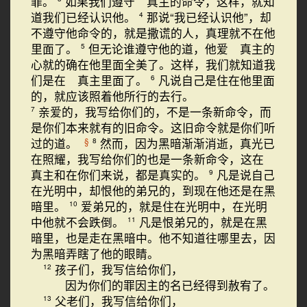
罪。
如果我们遵守 真主的命令，这样，就知
道我们已经认识他。
那说“我已经认识他”，却
4
不遵守他命令的，就是撒谎的人，真理就不在他
里面了。
但无论谁遵守他的道，他爱 真主的
5
心就的确在他里面全美了。这样，我们就知道我
们是在 真主里面了。
凡说自己是住在他里面
6
的，就应该照着他所行的去行。
亲爱的，我写给你们的，不是一条新命令，而
7
是你们本来就有的旧命令。这旧命令就是你们听
过的道。
然而，因为黑暗渐渐消逝，真光已
§
8
在照耀，我写给你们的也是一条新命令，这在
真主和在你们来说，都是真实的。
凡是说自己
9
在光明中，却恨他的弟兄的，到现在他还是在黑
暗里。
爱弟兄的，就是住在光明中，在光明
10
中他就不会跌倒。
凡是恨弟兄的，就是在黑
11
暗里，也是走在黑暗中。他不知道往哪里去，因
为黑暗弄瞎了他的眼睛。
孩子们，我写信给你们，
12
因为你们的罪因主的名已经得到赦宥了。
父老们，我写信给你们，
13