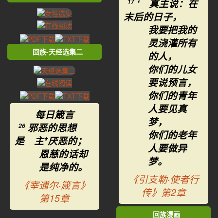
‘ 真主说：在
17
末后的日子，
我要把我的
灵浇灌所有
回族-天经选集二
的人，
你们的儿女
要说预言，
你们的青年
人要见真
每日箴言
梦，
邪恶的思想
26
你们的老年
是 主*厌恶的；
人要做异
恩慈的话却
梦。
是纯净的。
《引支勒·使者行
《宰逋尔·箴言》
传》第2章
第15章
回族漫画