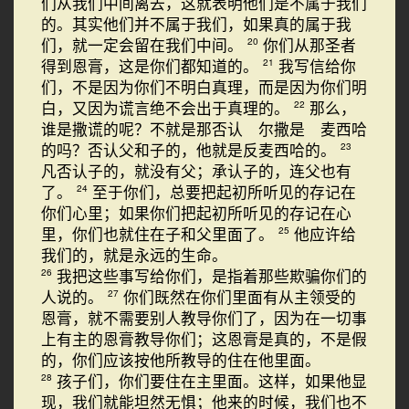
们从我们中间离去，这就表明他们是不属于我们
的。其实他们并不属于我们，如果真的属于我
们，就一定会留在我们中间。
你们从那圣者
20
得到恩膏，这是你们都知道的。
我写信给你
21
们，不是因为你们不明白真理，而是因为你们明
白，又因为谎言绝不会出于真理的。
那么，
22
谁是撒谎的呢？不就是那否认 尔撒是 麦西哈
的吗？否认父和子的，他就是反麦西哈的。
23
凡否认子的，就没有父；承认子的，连父也有
了。
至于你们，总要把起初所听见的存记在
24
你们心里；如果你们把起初所听见的存记在心
里，你们也就住在子和父里面了。
他应许给
25
我们的，就是永远的生命。
我把这些事写给你们，是指着那些欺骗你们的
26
人说的。
你们既然在你们里面有从主领受的
27
恩膏，就不需要别人教导你们了，因为在一切事
上有主的恩膏教导你们；这恩膏是真的，不是假
的，你们应该按他所教导的住在他里面。
孩子们，你们要住在主里面。这样，如果他显
28
现，我们就能坦然无惧；他来的时候，我们也不