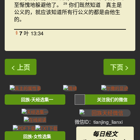
至惭愧地躲避他了。
你们既然知道 真主是
29
公义的，就应该知道所有行公义的都是由他生
的。
7
叶 13:34
§
< 上页
下页 >
回族-天经选集一
关注我们的微信
微信ID：tianjing_lianxi
每日经文
回族-女性选集