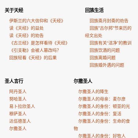
关于天经
回族生活
伊斯兰的六大信仰和《天经》
回族斋月封斋的劝告
读《天经》的益处
回族"古尔邦"节来历的
读《天经》的劝告
经文出处
《古兰经》是怎样看待《天经》
回族有关“洁净”的教训
《引支勒》会被人篡改吗？
回族饮酒的问题
回族轻看《天经》的后果
回族离婚问题
回族婚外遇的问题
圣人言行
尔撒圣人
阿丹圣人
尔撒圣人的降生
努哈圣人
尔撒圣人的母亲：麦尔彦
易卜拉欣圣人
尔撒圣人的身份：顿亚的光
穆萨圣人
尔撒圣人的身份：复活
达伍德圣人
尔撒圣人的身份：生命的食
尔撒圣人
物
尔撒圣人的身份：好牧人