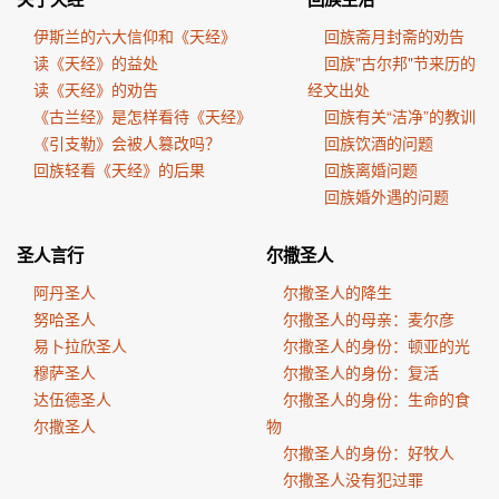
伊斯兰的六大信仰和《天经》
回族斋月封斋的劝告
读《天经》的益处
回族"古尔邦"节来历的
读《天经》的劝告
经文出处
《古兰经》是怎样看待《天经》
回族有关“洁净”的教训
《引支勒》会被人篡改吗？
回族饮酒的问题
回族轻看《天经》的后果
回族离婚问题
回族婚外遇的问题
圣人言行
尔撒圣人
阿丹圣人
尔撒圣人的降生
努哈圣人
尔撒圣人的母亲：麦尔彦
易卜拉欣圣人
尔撒圣人的身份：顿亚的光
穆萨圣人
尔撒圣人的身份：复活
达伍德圣人
尔撒圣人的身份：生命的食
尔撒圣人
物
尔撒圣人的身份：好牧人
尔撒圣人没有犯过罪