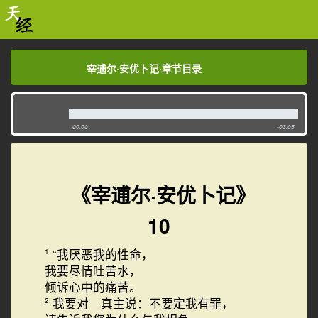
宰逋尔·安优卜记·章节目录
宰逋尔·安优卜记·章节目录
00:00
-03:05
《宰逋尔·安优卜记》
10
“我厌恶我的性命，
1
我要尽情吐苦水，
倾诉心中的痛苦。
我要对 真主说：不要定我有罪，
2