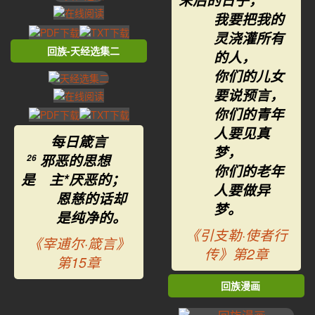
末后的日子，
我要把我的
灵浇灌所有
回族-天经选集二
的人，
你们的儿女
要说预言，
你们的青年
人要见真
每日箴言
梦，
邪恶的思想
26
你们的老年
是 主*厌恶的；
人要做异
恩慈的话却
梦。
是纯净的。
《引支勒·使者行
《宰逋尔·箴言》
传》第2章
第15章
回族漫画