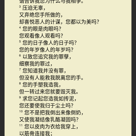
请告诉我您为什么与我相争。
压迫无辜，
3
又弃绝您手所做的，
却喜悦恶人的计谋，您都以为美吗？
您的眼是肉眼吗？
4
您观看像人观看吗？
您的日子像人的日子吗？
5
您的年岁像人的年岁吗？
以致您追究我的罪孽，
6
细察我的罪过，
您知道我并没有罪，
7
但没有人能救我脱离您的手。
您的手塑我造我，
8
但一转过来您就要毁灭我。
求您记起您造我如抟泥，
9
您还要使我归于尘土吗？
您不是把我倒出来像倒奶，
10
又使我凝结像乳酪凝固吗？
您以皮肉为衣给我穿上，
11
以筋骨连接我；