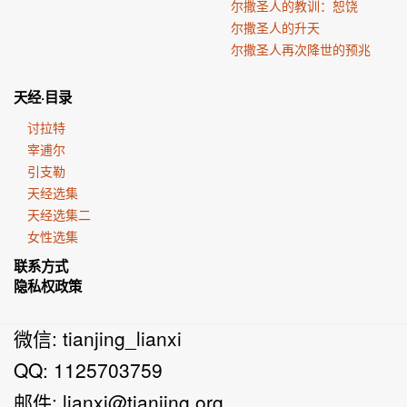
尔撒圣人的教训：恕饶
尔撒圣人的升天
尔撒圣人再次降世的预兆
天经·目录
讨拉特
宰逋尔
引支勒
天经选集
天经选集二
女性选集
联系方式
隐私权政策
微信: tianjing_lianxi
QQ: 1125703759
邮件:
lianxi@tianjing.org