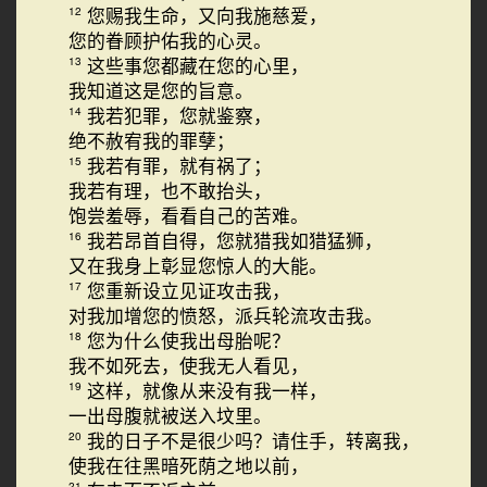
您赐我生命，又向我施慈爱，
12
您的眷顾护佑我的心灵。
这些事您都藏在您的心里，
13
我知道这是您的旨意。
我若犯罪，您就鉴察，
14
绝不赦宥我的罪孽；
我若有罪，就有祸了；
15
我若有理，也不敢抬头，
饱尝羞辱，看看自己的苦难。
我若昂首自得，您就猎我如猎猛狮，
16
又在我身上彰显您惊人的大能。
您重新设立见证攻击我，
17
对我加增您的愤怒，派兵轮流攻击我。
您为什么使我出母胎呢？
18
我不如死去，使我无人看见，
这样，就像从来没有我一样，
19
一出母腹就被送入坟里。
我的日子不是很少吗？请住手，转离我，
20
使我在往黑暗死荫之地以前，
21