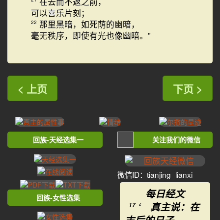
在去而不返之前，
可以喜乐片刻；
那里黑暗，如死荫的幽暗，
22
毫无秩序，即使有光也像幽暗。”
< 上页
下页 >
回族-天经选集一
关注我们的微信
微信ID：tianjing_lianxi
每日经文
回族-女性选集
‘ 真主说：在
17