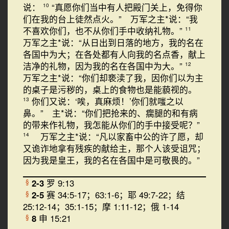
说：
“真愿你们当中有人把殿门关上，免得你
10
们在我的台上徒然点火。” 万军之主*说：“我
不喜欢你们，也不从你们手中收纳礼物。”
11
万军之主*说：“从日出到日落的地方，我的名在
各国中为大；在各处都有人向我的名点香，献上
洁净的礼物，因为我的名在各国中为大。”
12
万军之主*说：“你们却亵渎了我，因你们以为主
的桌子是污秽的，桌上的食物也是能藐视的。
你们又说：‘唉，真麻烦！’你们就嗤之以
13
鼻。” 主*说：“你们把抢来的、瘸腿的和有病
的带来作礼物，我怎能从你们的手中接受呢？”
万军之主*说：“凡以家畜中公的许了愿，却
14
又诡诈地拿有残疾的献给主，那个人该受诅咒；
因为我是皇王，我的名在各国中是可敬畏的。”
2-3
罗 9:13
§
2-5
赛 34:5-17；63:1-6；耶 49:7-22；结
§
25:12-14；35:1-15；摩 1:11-12；俄 1-14
8
申 15:21
§