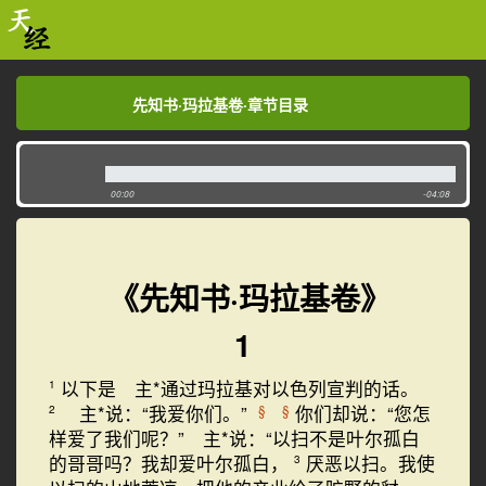
先知书·玛拉基卷·章节目录
先知书·玛拉基卷·章节目录
00:00
-04:08
《先知书·玛拉基卷》
1
以下是 主*通过玛拉基对以色列宣判的话。
1
主*说：“我爱你们。”
你们却说：“您怎
§
§
2
样爱了我们呢？” 主*说：“以扫不是叶尔孤白
的哥哥吗？我却爱叶尔孤白，
厌恶以扫。我使
3