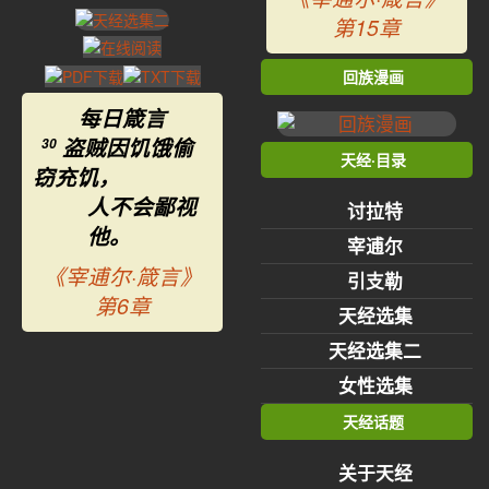
第15章
回族漫画
每日箴言
盗贼因饥饿偷
30
天经·目录
窃充饥，
人不会鄙视
讨拉特
他。
宰逋尔
《宰逋尔·箴言》
引支勒
第6章
天经选集
天经选集二
女性选集
天经话题
关于天经