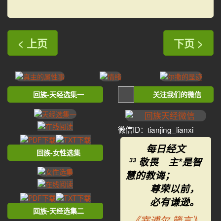
< 上页
下页 >
回族-天经选集一
关注我们的微信
微信ID：tianjing_lianxi
每日经文
回族-女性选集
敬畏 主*是智
33
慧的教诲；
尊荣以前，
必有谦逊。
回族-天经选集二
《宰逋尔·箴言》