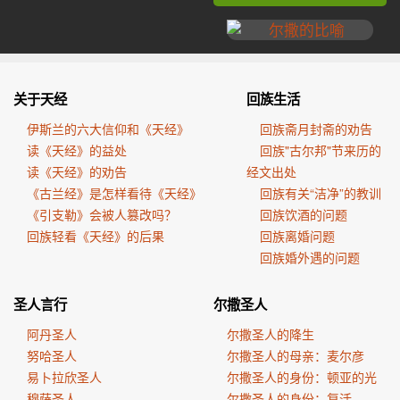
关于天经
回族生活
伊斯兰的六大信仰和《天经》
回族斋月封斋的劝告
读《天经》的益处
回族"古尔邦"节来历的
读《天经》的劝告
经文出处
《古兰经》是怎样看待《天经》
回族有关“洁净”的教训
《引支勒》会被人篡改吗？
回族饮酒的问题
回族轻看《天经》的后果
回族离婚问题
回族婚外遇的问题
圣人言行
尔撒圣人
阿丹圣人
尔撒圣人的降生
努哈圣人
尔撒圣人的母亲：麦尔彦
易卜拉欣圣人
尔撒圣人的身份：顿亚的光
穆萨圣人
尔撒圣人的身份：复活