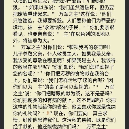
以扫的山地荒凉，把他的产业给了旷野的豺
狼。”
如果以东说：“我们虽然遭破坏，但仍要
4
把废墟重建起来。” 万军之主*这样说：“他们
只管建造，我却要拆毁。人们要称他们为罪恶的
境地，被 主*永远恼怒的子民。”
你们要亲眼
5
看见，也要亲自说：“ 主*在以色列的境地以
外，将被尊为大。”
万军之主*对你们说：“藐视我名的祭司啊！
6
儿子尊敬父亲，仆人敬畏主人。如果我是父亲，
我该受的尊敬在哪里呢？如果我是主人，我该得
的敬畏在哪里呢？”你们却说：“我们怎样藐视了
您的名呢？”
“你们把污秽的食物献在我的台
7
上，你们竟说：‘我们怎样污秽了您的台呢？’因
你们以为 主*的桌子是可以藐视的。”
万军
8
之主*说：“你们把瞎眼的献为祭，这不是恶吗？
你们把瘸腿的和有病的献上，这不是罪吗？你把
这样的礼物献给你的省长，他会喜欢你或是悦纳
你的礼物吗？”
现在，你们要向 真主求
§
9
情，好使他恩待我们。这污秽的祭物，既是你们
经手献的，他还能悦纳你们吗？ 万军之主*