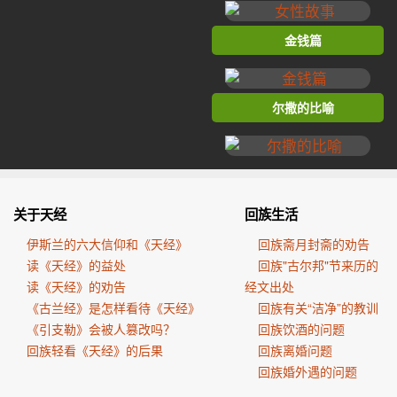
金钱篇
尔撒的比喻
关于天经
回族生活
伊斯兰的六大信仰和《天经》
回族斋月封斋的劝告
读《天经》的益处
回族"古尔邦"节来历的
读《天经》的劝告
经文出处
《古兰经》是怎样看待《天经》
回族有关“洁净”的教训
《引支勒》会被人篡改吗？
回族饮酒的问题
回族轻看《天经》的后果
回族离婚问题
回族婚外遇的问题