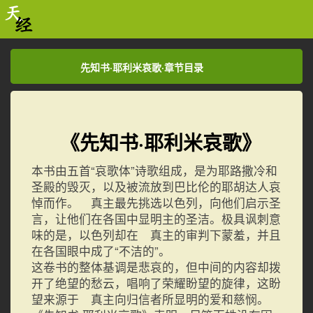
先知书·耶利米哀歌·章节目录
先知书·耶利米哀歌·章节目录
《先知书·耶利米哀歌》
本书由五首“哀歌体”诗歌组成，是为耶路撒冷和
圣殿的毁灭，以及被流放到巴比伦的耶胡达人哀
悼而作。 真主最先挑选以色列，向他们启示圣
言，让他们在各国中显明主的圣洁。极具讽刺意
味的是，以色列却在 真主的审判下蒙羞，并且
在各国眼中成了“不洁的”。
这卷书的整体基调是悲哀的，但中间的内容却拨
开了绝望的愁云，唱响了荣耀盼望的旋律，这盼
望来源于 真主向归信者所显明的爱和慈悯。