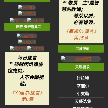
敬畏 主*是智
33
慧的教诲；
尊荣以前，
必有谦逊。
回族-天经选集二
《宰逋尔·箴言》
第15章
回族漫画
每日箴言
盗贼因饥饿偷
30
天经·目录
窃充饥，
人不会鄙视
讨拉特
他。
宰逋尔
《宰逋尔·箴言》
引支勒
第6章
天经选集