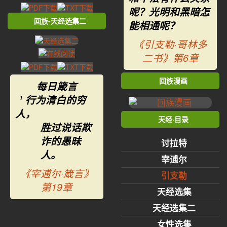
呢？光明和黑暗怎
回族-天经选集二
能相通呢？
《引支勒·哥林多
二书》第6章
回族漫画
每日箴言
行为清白的穷
1
人，
天经·目录
胜过说话欺
诈的愚昧
讨拉特
人。
宰逋尔
《宰逋尔·箴言》
引支勒
第19章
天经选集
天经选集二
女性选集