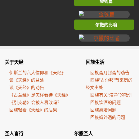
金钱篇
尔撒的比喻
关于天经
回族生活
伊斯兰的六大信仰和《天经》
回族斋月封斋的劝告
读《天经》的益处
回族"古尔邦"节来历的
读《天经》的劝告
经文出处
《古兰经》是怎样看待《天经》
回族有关“洁净”的教训
《引支勒》会被人篡改吗？
回族饮酒的问题
回族轻看《天经》的后果
回族离婚问题
回族婚外遇的问题
圣人言行
尔撒圣人