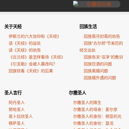
关于天经
回族生活
伊斯兰的六大信仰和《天经》
回族斋月封斋的劝告
读《天经》的益处
回族"古尔邦"节来历的
读《天经》的劝告
经文出处
《古兰经》是怎样看待《天经》
回族有关“洁净”的教训
《引支勒》会被人篡改吗？
回族饮酒的问题
回族轻看《天经》的后果
回族离婚问题
回族婚外遇的问题
圣人言行
尔撒圣人
阿丹圣人
尔撒圣人的降生
努哈圣人
尔撒圣人的母亲：麦尔彦
易卜拉欣圣人
尔撒圣人的身份：顿亚的光
穆萨圣人
尔撒圣人的身份：复活