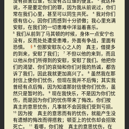
没有损害过谁，也没有占过谁的便宜。
我这样
说，不是要定你们的罪，因为我从前说过，你们
常在我们心里，甚至可以同生共死。
我对你们
4
很有信心，因你们而感到十分骄傲；我心里充满
安慰，在我们的一切患难中洋溢着喜乐。
我们从前到了马其顿的时候，身体一点安宁也
5
没有，反而处处遭受患难，外面有争战，里面有
恐惧。
但那安慰灰心之人的 真主，借提多
§
6
的到来，安慰了我们；
不但以他的来到，而且
7
以他从你们所得到的安慰，安慰了我们。他把你
们的渴望、你们的哀恸和你们对我的热诚，都告
诉了我们，因此我就更加高兴了。
虽然我在那
8
封信上使你们忧伤，但现在我并不后悔；其实我
曾经有点后悔，因为知道那封信使你们忧伤，虽
然只是暂时的。
现在我快乐，不是因为你们忧
9
伤，而是因为你们的忧伤带来了悔改。你们按
真主的意思忧伤，凡事就不会因我们受到亏损。
因为按 真主的意思而有的忧伤，就能产生没
10
有遗憾的悔改而得搭救；顿亚上的忧伤却会招致
死亡。
看哪，你们按 真主的意思忧伤，在
11