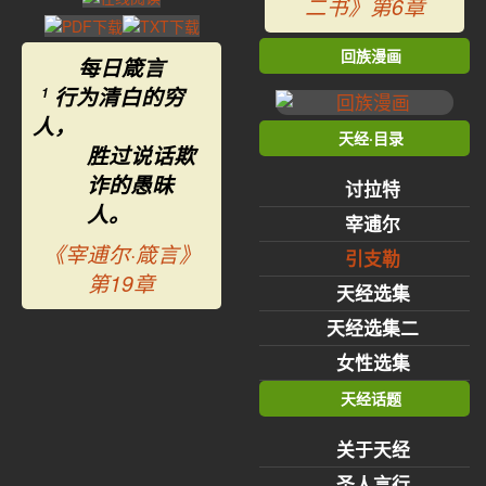
二书》第6章
回族漫画
每日箴言
行为清白的穷
1
人，
天经·目录
胜过说话欺
诈的愚昧
讨拉特
人。
宰逋尔
《宰逋尔·箴言》
引支勒
第19章
天经选集
天经选集二
女性选集
天经话题
关于天经
圣人言行