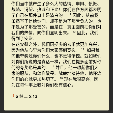
你们当中就产生了多么大的热情、申辩、愤慨、
战兢、渴望、热诚和正义！你们在各方面都表明
了自己在那件事上是清白的。
因此，从前我
12
虽然写了信给你们，却不是为了那亏负人的，也
不是为了那受害的，而是在 真主面前把你们对
我们的热情，向你们显明出来。
因此，我们
13
得到了安慰。
在这安慰之外，我们因提多的喜乐就更加高兴，
因为他从心里为你们大家感到宽慰。
如果我
14
向他夸奖过你们什么，也不觉得惭愧。就如我们
对你们所说的是真话一样，我们在提多面前对你
们的夸奖也是真的。
并且，他一想起你们大
15
家的服从，和怎样敬畏、战兢地接待他，他怀念
你们的心就更加热切了。
现在我很高兴，因
16
为在每件事上我对你们都有信心。
5
林二 2:13
§