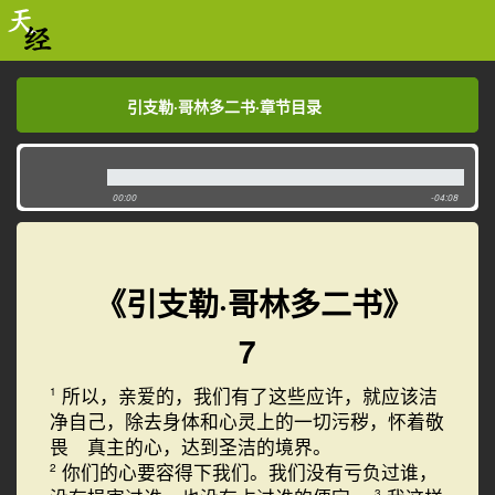
引支勒·哥林多二书·章节目录
引支勒·哥林多二书·章节目录
00:00
-04:08
《引支勒·哥林多二书》
7
所以，亲爱的，我们有了这些应许，就应该洁
1
净自己，除去身体和心灵上的一切污秽，怀着敬
畏 真主的心，达到圣洁的境界。
你们的心要容得下我们。我们没有亏负过谁，
2
3