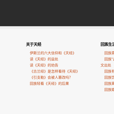
关于天经
回族生
伊斯兰的六大信仰和《天经》
回族
读《天经》的益处
回族"
读《天经》的劝告
文出处
《古兰经》是怎样看待《天经》
回族有
《引支勒》会被人篡改吗？
回族
回族轻看《天经》的后果
回族
回族