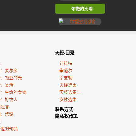
尔撒的比喻
天经·目录
生
讨拉特
亲：麦尔彦
宰逋尔
份：顿亚的光
引支勒
份：复活
天经选集
份：生命的食物
天经选集二
份：好牧人
女性选集
犯过罪
联系方式
训：恕饶
隐私权政策
天
降世的预兆