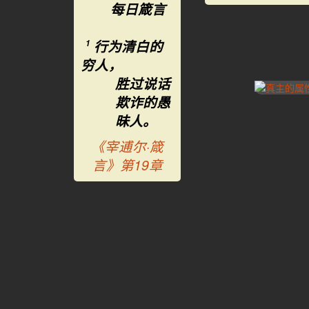
每日箴言
行为清白的
1
穷人，
胜过说话
欺诈的愚
昧人。
《宰逋尔·箴
言》第19章