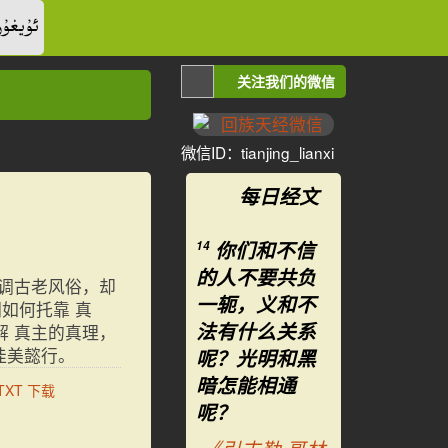
ئۇيغۇر
关注我们的微信
微信ID：tianjing_lianxi
每日经文
你们和不信
14
的人不要共负
调古老风俗，却
一轭，义和不
如何托靠 真
法有什么关系
 真主的真理，
佳美懿行。
呢？光明和黑
暗怎能相通
呢？