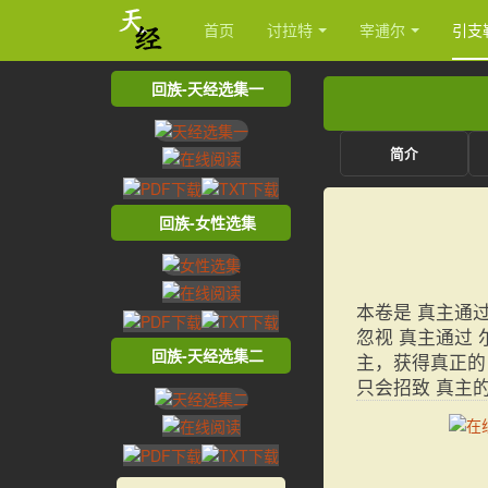
首页
讨拉特
宰逋尔
引支
回族-天经选集一
简介
回族-女性选集
本卷是 真主通
忽视 真主通过
回族-天经选集二
主，获得真正的
只会招致 真主