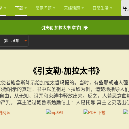
چە
勒
下载
常见问题
天经话题
日常生活
引支勒·加拉太书·章节目录
第1 - 6章
《引支勒·加拉太书》
过使者鲍鲁斯降示给加拉太哲玛提的。当时，有些耶胡迪人强
 尔撒昭示的真理。书中以圣祖易卜拉欣为例，清楚地指导人们
自由，从无知、诅咒和束缚中释放出来。反之，人若恶意曲解
的严判。 真主通过鲍鲁斯勉励信士：人是托靠 真主之灵活出