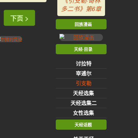
《引支勒·哥林
多二书》第6章
下页 >
回族漫画
天经·目录
讨拉特
宰逋尔
引支勒
天经选集
天经选集二
女性选集
天经话题