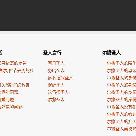
活
圣人言行
尔撒圣人
斋月封斋的劝告
阿丹圣人
尔撒圣人的降
古尔邦"节来历的经
努哈圣人
尔撒圣人的母
易卜拉欣圣人
尔撒圣人的身
关“洁净”的教训
穆萨圣人
尔撒圣人的身
饮酒的问题
达伍德圣人
尔撒圣人的身
离婚问题
尔撒圣人
尔撒圣人的身
婚外遇的问题
尔撒圣人没有
尔撒圣人的教
尔撒圣人的升
尔撒圣人再次