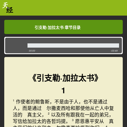
引支勒·加拉太书·章节目录
引支勒·加拉太书·章节目录
00:00
-03:49
《引支勒·加拉太书》
1
作使者的鲍鲁斯，不是由于人，也不是通过
1
人，而是通过 尔撒麦西哈和那使他从亡人中复
活的 真主父，
以及所有跟我在一起的弟兄，
2
写信给加拉太的各哲玛提。
愿恩惠平安从 真
3
4