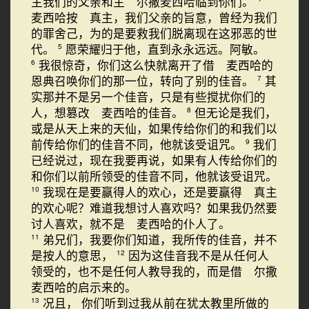
主我们的父亲和主 尔撒麦西哈临到你们。
麦西哈按 真主，我们父亲的旨意，曾经为我们
的罪舍己，为的是要救我们脱离现在这邪恶的世
代。
愿荣耀归于他，直到永永远远。阿敏。
5
我很惊奇，你们这么快就离开了借 麦西哈的
6
恩典召唤你们的那一位，转向了别的佳音。
其
7
实那并不是另一个佳音，只是有些搅扰你们的
人，想篡改 麦西哈的佳音。
但无论是我们，
8
或是从天上来的天仙，如果传给你们的和我们以
前传给你们的佳音不同，他就该受诅咒。
我们
9
已经说过，现在我要再说，如果有人传给你们的
和你们以前所领受的佳音不同，他就该受诅咒。
我现在是要赢得人的欢心，还是要赢得 真主
10
的欢心呢？难道我想讨人喜欢吗？如果我仍然要
讨人喜欢，就不是 麦西哈的仆人了。
弟兄们，我要你们知道，我所传的佳音，并不
11
是按人的意思，
因为这佳音我不是从任何人
12
领受的，也不是任何人教导我的，而是借 尔撒
麦西哈的启示来的。
况且， 你们听到过我从前在犹太教里所做的
13