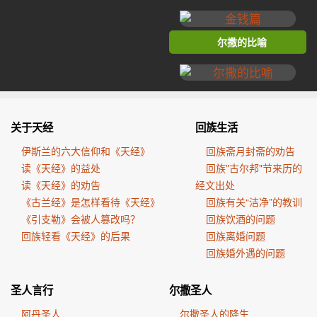
尔撒的比喻
关于天经
回族生活
伊斯兰的六大信仰和《天经》
回族斋月封斋的劝告
读《天经》的益处
回族"古尔邦"节来历的
读《天经》的劝告
经文出处
《古兰经》是怎样看待《天经》
回族有关“洁净”的教训
《引支勒》会被人篡改吗？
回族饮酒的问题
回族轻看《天经》的后果
回族离婚问题
回族婚外遇的问题
圣人言行
尔撒圣人
阿丹圣人
尔撒圣人的降生