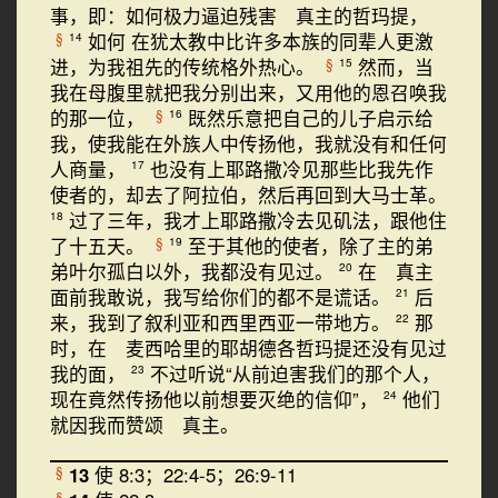
事，即：如何极力逼迫残害 真主的哲玛提，
如何 在犹太教中比许多本族的同辈人更激
§
14
进，为我祖先的传统格外热心。
然而，当
§
15
我在母腹里就把我分别出来，又用他的恩召唤我
的那一位，
既然乐意把自己的儿子启示给
§
16
我，使我能在外族人中传扬他，我就没有和任何
人商量，
也没有上耶路撒冷见那些比我先作
17
使者的，却去了阿拉伯，然后再回到大马士革。
过了三年，我才上耶路撒冷去见矶法，跟他住
18
了十五天。
至于其他的使者，除了主的弟
§
19
弟叶尔孤白以外，我都没有见过。
在 真主
20
面前我敢说，我写给你们的都不是谎话。
后
21
来，我到了叙利亚和西里西亚一带地方。
那
22
时，在 麦西哈里的耶胡德各哲玛提还没有见过
我的面，
不过听说“从前迫害我们的那个人，
23
现在竟然传扬他以前想要灭绝的信仰”，
他们
24
就因我而赞颂 真主。
13
使 8:3；22:4-5；26:9-11
§
§