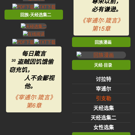
尊荣以前，
必有谦逊。
回族-天经选集二
《宰逋尔·箴言》
第15章
回族漫画
每日箴言
盗贼因饥饿偷
30
天经·目录
窃充饥，
人不会鄙视
讨拉特
他。
宰逋尔
《宰逋尔·箴言》
引支勒
第6章
天经选集
天经选集二
女性选集