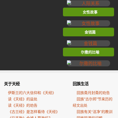
女性故事
金钱篇
尔撒的比喻
关于天经
回族生活
伊斯兰的六大信仰和《天经》
回族斋月封斋的劝告
读《天经》的益处
回族"古尔邦"节来历的
读《天经》的劝告
经文出处
《古兰经》是怎样看待《天经》
回族有关“洁净”的教训
《引支勒》会被人篡改吗？
回族饮酒的问题