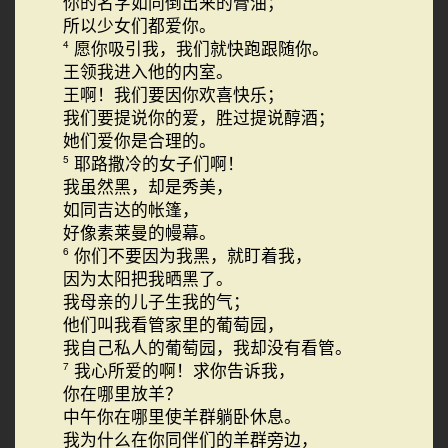
你的名字如同倒出来的膏油；
所以少女们都爱你。
愿你吸引我，我们就快跑跟随你。
4
王领我进入他的内室。
王啊！我们要因你欢喜快乐；
我们要提说你的爱，胜过提说醇酒；
她们爱你是合理的。
耶路撒冷的女子们啊！
5
我虽然黑，却是秀美，
如同吉达的帐篷，
好像素莱曼的幔幕。
你们不要因为我黑，就盯着我，
6
因为太阳把我晒黑了。
我母亲的儿子生我的气；
他们叫我看管家里的葡萄园，
我自己私人的葡萄园，我却没有看管。
我心所爱的啊！求你告诉我，
7
你在哪里放羊？
中午你在哪里使羊群躺卧休息。
我为什么在你同伴们的羊群旁边，