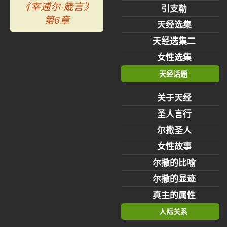
《宰逋尔·箴言》
引支勒
第6章
天经选集
天经选集二
女性选集
天经话题
关于天经
圣人言行
尔撒圣人
女性故事
尔撒的比喻
尔撒的显迹
真主的属性
人际关系