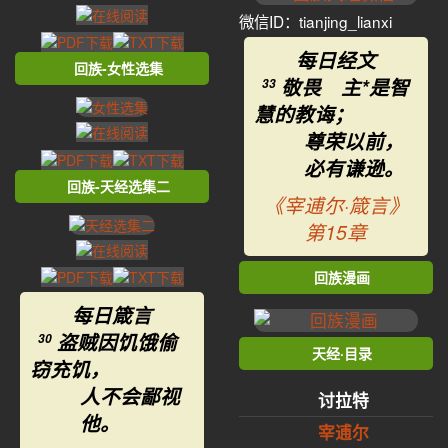
微信ID：tianjing_lianxi
每日经文
回族-女性选集
敬畏 主*是智
33
慧的教诲；
尊荣以前，
必有谦逊。
回族-天经选集二
《宰逋尔·箴言》
第15章
回族漫画
每日箴言
盗贼因饥饿偷
30
天经·目录
窃充饥，
人不会鄙视
讨拉特
他。
宰逋尔