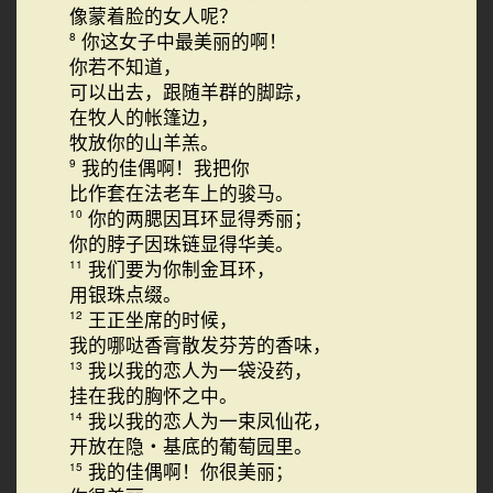
像蒙着脸的女人呢？
你这女子中最美丽的啊！
8
你若不知道，
可以出去，跟随羊群的脚踪，
在牧人的帐篷边，
牧放你的山羊羔。
我的佳偶啊！我把你
9
比作套在法老车上的骏马。
你的两腮因耳环显得秀丽；
10
你的脖子因珠链显得华美。
我们要为你制金耳环，
11
用银珠点缀。
王正坐席的时候，
12
我的哪哒香膏散发芬芳的香味，
我以我的恋人为一袋没药，
13
挂在我的胸怀之中。
我以我的恋人为一束凤仙花，
14
开放在隐・基底的葡萄园里。
我的佳偶啊！你很美丽；
15