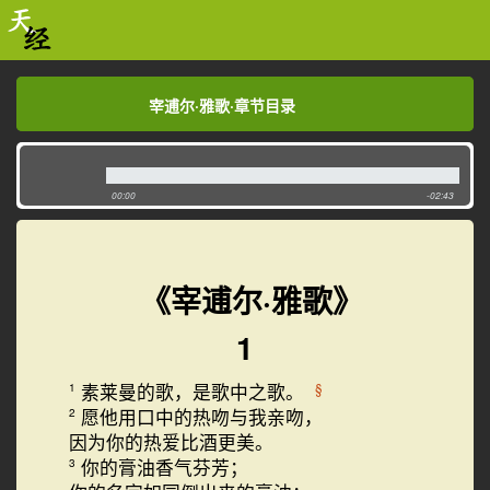
宰逋尔·雅歌·章节目录
宰逋尔·雅歌·章节目录
00:00
-02:43
《宰逋尔·雅歌》
1
素莱曼的歌，是歌中之歌。
§
1
愿他用口中的热吻与我亲吻，
2
因为你的热爱比酒更美。
你的膏油香气芬芳；
3