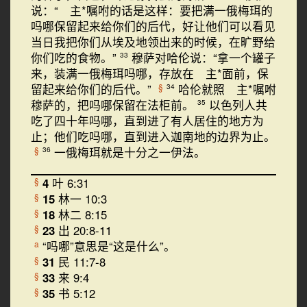
说：“ 主*嘱咐的话是这样：要把满一俄梅珥的
吗哪保留起来给你们的后代，好让他们可以看见
当日我把你们从埃及地领出来的时候，在旷野给
你们吃的食物。”
穆萨对哈伦说：“拿一个罐子
33
来，装满一俄梅珥吗哪，存放在 主*面前，保
留起来给你们的后代。”
哈伦就照 主*嘱咐
§
34
穆萨的，把吗哪保留在法柜前。
以色列人共
35
吃了四十年吗哪，直到进了有人居住的地方为
止；他们吃吗哪，直到进入迦南地的边界为止。
一俄梅珥就是十分之一伊法。
§
36
4
叶 6:31
§
15
林一 10:3
§
18
林二 8:15
§
23
出 20:8-11
§
“吗哪”意思是“这是什么”。
a
31
民 11:7-8
§
33
来 9:4
§
35
书 5:12
§