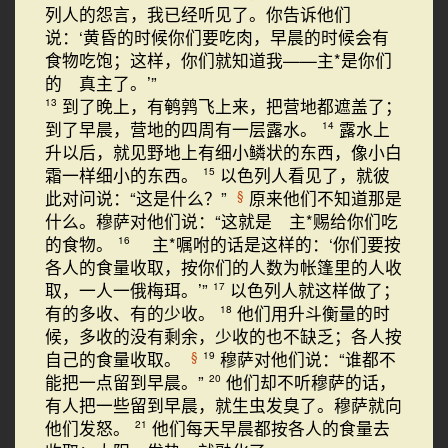
列人的怨言，我已经听见了。你告诉他们
说：‘黄昏的时候你们要吃肉，早晨的时候会有
食物吃饱；这样，你们就知道我——主*是你们
的 真主了。’”
到了晚上，有鹌鹑飞上来，把营地都遮盖了；
13
到了早晨，营地的四周有一层露水。
露水上
14
升以后，就见野地上有细小鳞状的东西，像小白
霜一样细小的东西。
以色列人看见了，就彼
15
此对问说：“这是什么？”
原来他们不知道那是
§
什么。穆萨对他们说：“这就是 主*赐给你们吃
的食物。
主*嘱咐的话是这样的：‘你们要按
16
各人的食量收取，按你们的人数为帐篷里的人收
取，一人一俄梅珥。’”
以色列人就这样做了；
17
有的多收、有的少收。
他们用升斗衡量的时
18
候，多收的没有剩余，少收的也不缺乏；各人按
自己的食量收取。
穆萨对他们说：“谁都不
§
19
能把一点留到早晨。”
他们却不听穆萨的话，
20
有人把一些留到早晨，就生虫发臭了。穆萨就向
他们发怒。
他们每天早晨都按各人的食量去
21