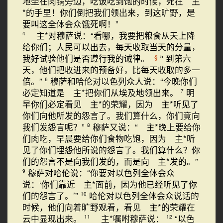
地坐在肉锅旁边，吃饭吃到饱的时候，死在 主
*的手里！你们倒把我们领出来，到这旷野，是
要叫这全体会众饿死啊！”
主*对穆萨说：“看哪，我要把粮食从天上降
4
给你们；人民可以出去，每天收取当天的分量，
我好试验他们是否遵行我的诫律。
到第六
§
5
天，他们把收进来的预备好，比每天收取的多一
倍。”
穆萨和哈伦对以色列众人说：“今晚你们
6
必定知道是 主*把你们从埃及地领出来。
明
7
早你们必定看见 主*的荣耀，因为 主*听见了
你们向他所发的怨言了。我们算什么，你们竟向
我们发怨言呢？”
穆萨又说：“ 主*晚上要给你
8
们肉吃，早晨要给你们食物吃饱，因为 主*听
见了你们埋怨他所说的怨言了。我们算什么？你
们的怨言不是向我们发的，而是向 主*发的。”
穆萨对哈伦说：“你要对以色列全体会众
9
说：‘你们靠近 主*面前，因为他已经听见了你
们的怨言了。’”
哈伦对以色列全体会众说话的
10
时候，他们向着旷野观看，看见 主*的荣耀在
云中显现出来。
主*嘱咐穆萨说：
“以色
11
12