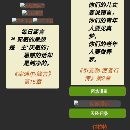
你们的儿女
要说预言，
你们的青年
人要见真
每日箴言
梦，
邪恶的思想
26
你们的老年
是 主*厌恶的；
人要做异
恩慈的话却
梦。
是纯净的。
《引支勒·使者行
《宰逋尔·箴言》
传》第2章
第15章
回族漫画
天经·目录
讨拉特