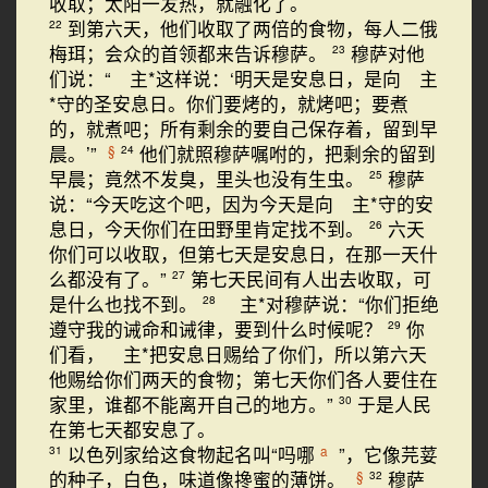
收取；太阳一发热，就融化了。
到第六天，他们收取了两倍的食物，每人二俄
22
梅珥；会众的首领都来告诉穆萨。
穆萨对他
23
们说：“ 主*这样说：‘明天是安息日，是向 主
*守的圣安息日。你们要烤的，就烤吧；要煮
的，就煮吧；所有剩余的要自己保存着，留到早
晨。’”
他们就照穆萨嘱咐的，把剩余的留到
§
24
早晨；竟然不发臭，里头也没有生虫。
穆萨
25
说：“今天吃这个吧，因为今天是向 主*守的安
息日，今天你们在田野里肯定找不到。
六天
26
你们可以收取，但第七天是安息日，在那一天什
么都没有了。”
第七天民间有人出去收取，可
27
是什么也找不到。
主*对穆萨说：“你们拒绝
28
遵守我的诫命和诫律，要到什么时候呢？
你
29
们看， 主*把安息日赐给了你们，所以第六天
他赐给你们两天的食物；第七天你们各人要住在
家里，谁都不能离开自己的地方。”
于是人民
30
在第七天都安息了。
以色列家给这食物起名叫“吗哪
”，它像芫荽
a
31
的种子，白色，味道像搀蜜的薄饼。
穆萨
§
32