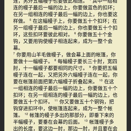
连，另外五幅幔子也要彼此相连。
其中一组相
连的幔子最后一幅的边上，你要做蓝色的扣环；
在另一组相连的幔子最后一幅的边上，你也要这
样做。
在这幅幔子上，你要做五十个扣环；在
5
另一组幔子最后一幅的边上，你也要做五十个扣
环，这些扣环要彼此相对。
你要做五十个金
6
钩，又要用钩使幔子相连起来，成为一整个会
幕。
你要用山羊毛做幔子，做会幕上面的帐篷，你
7
要做十一幅幔子。
每幅幔子要长三十肘，宽四
8
肘，十一幅幔子都要相同的尺寸。
你要把五幅
9
幔子连在一起，又把另外六幅幔子连在一起，你
要在帐篷前面把第六幅幔子折叠起来。
在这
10
一组相连的幔子最后一幅的边上，你要做五十个
扣环；在另一组相连的幔子最后一幅的边上，也
要做五十个扣环。
你又要做五十个铜钩，把
11
钩穿进扣环中，使帐篷连起来，成为一整个帐
篷。
帐篷的幔子多出的那部分，即垂下来的
12
半幅幔子，要垂在会幕的后面。
帐篷幔子多
13
出的长度，要这边一肘，那边一肘，并且要在会