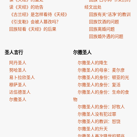
读《天经》的劝告
经文出处
《古兰经》是怎样看待《天经》
回族有关“洁净”的教训
《引支勒》会被人篡改吗？
回族饮酒的问题
回族轻看《天经》的后果
回族离婚问题
回族婚外遇的问题
圣人言行
尔撒圣人
阿丹圣人
尔撒圣人的降生
努哈圣人
尔撒圣人的母亲：麦尔彦
易卜拉欣圣人
尔撒圣人的身份：顿亚的光
穆萨圣人
尔撒圣人的身份：复活
达伍德圣人
尔撒圣人的身份：生命的食
尔撒圣人
物
尔撒圣人的身份：好牧人
尔撒圣人没有犯过罪
尔撒圣人的教训：恕饶
尔撒圣人的升天
尔撒圣人再次降世的预兆