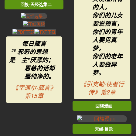
回族-天经选集二
的人，
你们的儿女
要说预言，
你们的青年
人要见真
每日箴言
梦，
邪恶的思想
26
你们的老年
是 主*厌恶的；
人要做异
恩慈的话却
梦。
是纯净的。
《引支勒·使者行
《宰逋尔·箴言》
传》第2章
第15章
回族漫画
天经·目录