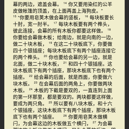
幕的两边，遮盖会幕。
你又要用染红的公羊
14
皮做帐篷的顶盖，在上面再盖上海狗皮。”
“你要用皂荚木做会幕的竖板，
每块板要长
15
16
十肘，宽一肘半。
每块木板要有两个榫头，
17
彼此连接，会幕的所有木板你都要这样做。
18
你要给会幕做木板；给南边，就是向南的一边，
做二十块木板，
在这二十块板底下，你要做
19
四十个银插座；每块木板底下有两个插座连接它
的两个榫头。
你也要给会幕的另一边，就是
20
北面，做二十块木板，
和四十个银插座。这
21
块木板底下有两个插座，那块木板底下也有两个
插座。
给会幕的后面，就是西面，你要做六
22
块木板。
在会幕后面的两角上，你要做两块
23
木板。
木板的下截是要双的，一直连到上面
24
的第一环那里，都是要双的。两块都要这样做，
要成为两只角。
所以要有八块木板，和十六
25
个银插座，这块木板底下有两个插座，那块木板
底下也有两个插座。
你要用皂荚木做横
26
闩，为会幕这边的木板做五个横闩，
为会幕
27