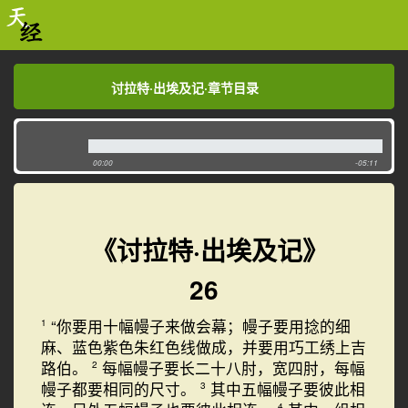
讨拉特·出埃及记·章节目录
讨拉特·出埃及记·章节目录
00:00
-05:11
《讨拉特·出埃及记》
26
“你要用十幅幔子来做会幕；幔子要用捻的细
1
麻、蓝色紫色朱红色线做成，并要用巧工绣上吉
路伯。
每幅幔子要长二十八肘，宽四肘，每幅
2
幔子都要相同的尺寸。
其中五幅幔子要彼此相
3
4