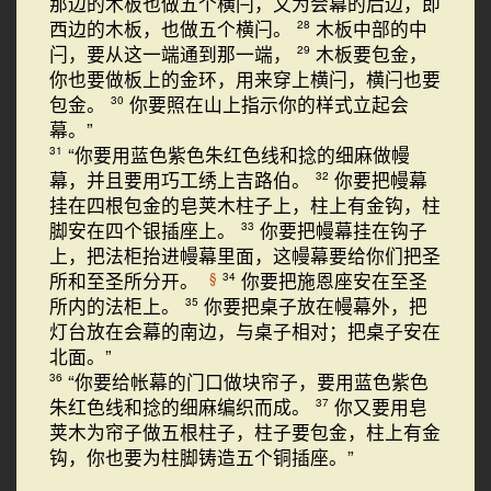
那边的木板也做五个横闩，又为会幕的后边，即
西边的木板，也做五个横闩。
木板中部的中
28
闩，要从这一端通到那一端，
木板要包金，
29
你也要做板上的金环，用来穿上横闩，横闩也要
包金。
你要照在山上指示你的样式立起会
30
幕。”
“你要用蓝色紫色朱红色线和捻的细麻做幔
31
幕，并且要用巧工绣上吉路伯。
你要把幔幕
32
挂在四根包金的皂荚木柱子上，柱上有金钩，柱
脚安在四个银插座上。
你要把幔幕挂在钩子
33
上，把法柜抬进幔幕里面，这幔幕要给你们把圣
所和至圣所分开。
你要把施恩座安在至圣
§
34
所内的法柜上。
你要把桌子放在幔幕外，把
35
灯台放在会幕的南边，与桌子相对；把桌子安在
北面。”
“你要给帐幕的门口做块帘子，要用蓝色紫色
36
朱红色线和捻的细麻编织而成。
你又要用皂
37
荚木为帘子做五根柱子，柱子要包金，柱上有金
钩，你也要为柱脚铸造五个铜插座。”