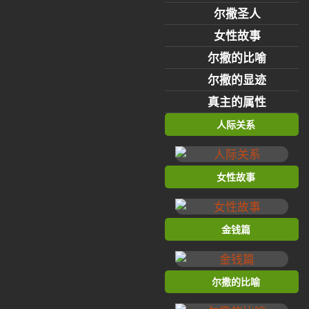
尔撒圣人
女性故事
尔撒的比喻
尔撒的显迹
真主的属性
人际关系
女性故事
金钱篇
尔撒的比喻