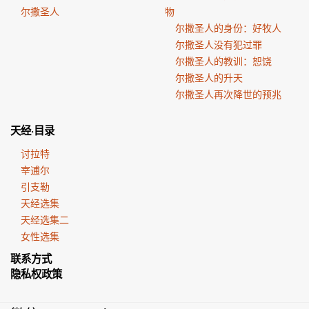
尔撒圣人
物
尔撒圣人的身份：好牧人
尔撒圣人没有犯过罪
尔撒圣人的教训：恕饶
尔撒圣人的升天
尔撒圣人再次降世的预兆
天经·目录
讨拉特
宰逋尔
引支勒
天经选集
天经选集二
女性选集
联系方式
隐私权政策