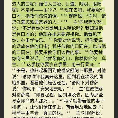
造人的口呢？谁使人口哑、耳聋、眼明、眼瞎
呢？不是我——主*吗？
现在去吧，我要赐你
12
口才，指教你该说的话。”
穆萨说：“主啊，请
13
您派遣您派遣意欲的人。”
主*向穆萨发怒，
14
说：“不是有你的哥哥利未人哈伦吗？我知道他
是有口才的；他现在出来要迎接你。他看见了
你，心里就快乐。
你要对他说话，把你要说
15
的话放在他的口中；我将与你的口同在，也与他
的口同在；我要指教你们该做的事。
他要替
16
你向人民说话，他就像你的口，你就像他的 真
主。
这手杖你要拿在手里，用来行显迹。”
17
于是，穆萨起程回到他岳父舒阿卜那里，对他
18
说：“请你准许我离开这里，回到我在埃及的同
胞那里，看看他们是否还在。”舒阿卜对穆萨
说：“你就平平安安地去吧。”
主*在麦德彦
19
对穆萨说：“你要起程，回到埃及去，因为那些
寻索你命的人都死了。”
穆萨就带着他的妻子
20
和孩子，让他们骑在驴上，向着埃及地回去了；
穆萨手里拿着 真主的杖。
主*对穆萨说：
21