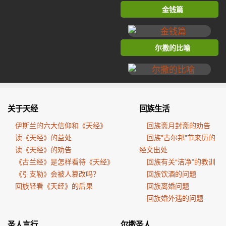
金钱篇
尔撒的比喻
关于天经
回族生活
伊斯兰的六大信仰和《天经》
回族斋月封斋的劝告
读《天经》的益处
回族"古尔邦"节来历的
读《天经》的劝告
经文出处
《古兰经》是怎样看待《天经》
回族有关“洁净”的教训
《引支勒》会被人篡改吗？
回族饮酒的问题
回族轻看《天经》的后果
回族离婚问题
回族婚外遇的问题
圣人言行
尔撒圣人