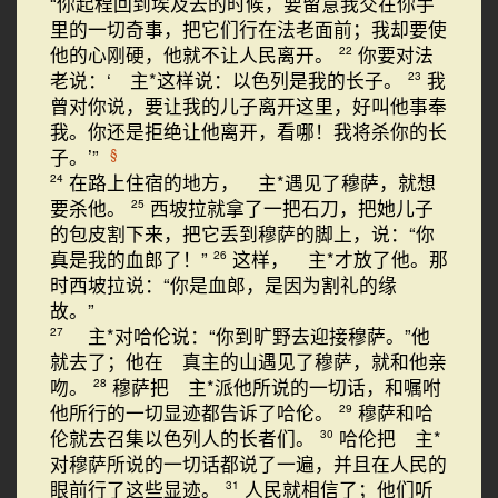
“你起程回到埃及去的时候，要留意我交在你手
里的一切奇事，把它们行在法老面前；我却要使
他的心刚硬，他就不让人民离开。
你要对法
22
老说：‘ 主*这样说：以色列是我的长子。
我
23
曾对你说，要让我的儿子离开这里，好叫他事奉
我。你还是拒绝让他离开，看哪！我将杀你的长
子。’”
§
在路上住宿的地方， 主*遇见了穆萨，就想
24
要杀他。
西坡拉就拿了一把石刀，把她儿子
25
的包皮割下来，把它丢到穆萨的脚上，说：“你
真是我的血郎了！”
这样， 主*才放了他。那
26
时西坡拉说：“你是血郎，是因为割礼的缘
故。”
主*对哈伦说：“你到旷野去迎接穆萨。”他
27
就去了；他在 真主的山遇见了穆萨，就和他亲
吻。
穆萨把 主*派他所说的一切话，和嘱咐
28
他所行的一切显迹都告诉了哈伦。
穆萨和哈
29
伦就去召集以色列人的长者们。
哈伦把 主*
30
对穆萨所说的一切话都说了一遍，并且在人民的
眼前行了这些显迹。
人民就相信了；他们听
31