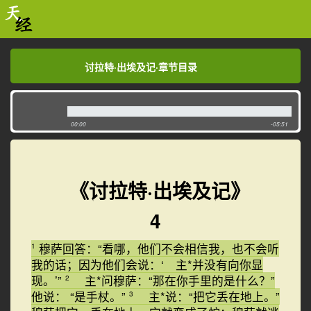
讨拉特·出埃及记·章节目录
讨拉特·出埃及记·章节目录
00:00
-05:51
《讨拉特·出埃及记》
4
穆萨回答：“看哪，他们不会相信我，也不会听
1
我的话；因为他们会说：‘ 主*并没有向你显
现。’”
主*问穆萨：“那在你手里的是什么？”
2
他说： “是手杖。”
主*说：“把它丢在地上。”
3