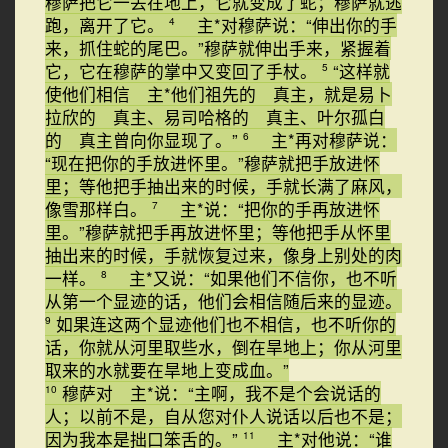
穆萨把它一丢在地上，它就变成了蛇；穆萨就逃
跑，离开了它。
主*对穆萨说：“伸出你的手
4
来，抓住蛇的尾巴。”穆萨就伸出手来，紧握着
它，它在穆萨的掌中又变回了手杖。
“这样就
5
使他们相信 主*他们祖先的 真主，就是易卜
拉欣的 真主、易司哈格的 真主、叶尔孤白
的 真主曾向你显现了。”
主*再对穆萨说：
6
“现在把你的手放进怀里。”穆萨就把手放进怀
里；等他把手抽出来的时候，手就长满了麻风，
像雪那样白。
主*说：“把你的手再放进怀
7
里。”穆萨就把手再放进怀里；等他把手从怀里
抽出来的时候，手就恢复过来，像身上别处的肉
一样。
主*又说：“如果他们不信你，也不听
8
从第一个显迹的话，他们会相信随后来的显迹。
如果连这两个显迹他们也不相信，也不听你的
9
话，你就从河里取些水，倒在旱地上；你从河里
取来的水就要在旱地上变成血。”
穆萨对 主*说：“主啊，我不是个会说话的
10
人；以前不是，自从您对仆人说话以后也不是；
因为我本是拙口笨舌的。”
主*对他说：“谁
11