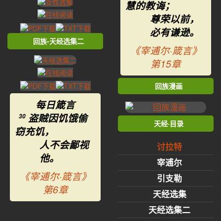
慧的教诲；
尊荣以前，
必有谦逊。
回族-天经选集二
《宰逋尔·箴言》
第15章
回族漫画
每日箴言
盗贼因饥饿偷
30
天经·目录
窃充饥，
人不会鄙视
讨拉特
他。
宰逋尔
《宰逋尔·箴言》
引支勒
第6章
天经选集
天经选集二