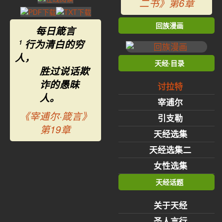
二书》第6章
回族漫画
每日箴言
行为清白的穷
1
人，
天经·目录
胜过说话欺
诈的愚昧
讨拉特
人。
宰逋尔
《宰逋尔·箴言》
引支勒
第19章
天经选集
天经选集二
女性选集
天经话题
关于天经
圣人言行