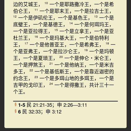
边的艾城王，
一个是耶路撒冷王，一个是希
10
伯仑王，
一个是耶末王，一个是拉吉士王，
11
一个是伊矶伦王，一个是基色王，
一个是
12
13
底璧王，一个是基德王，
一个是何珥玛王，
14
一个是亚拉得王，
一个是立拿王，一个是亚
15
杜兰王，
一个是玛基大王，一个是伯特利
16
王，
一个是他普亚王，一个是希弗王，
一
17
18
个是亚弗王，一个是拉沙仑王，
一个是玛顿
19
王，一个是夏琐王，
一个是伸仑・米仑王，
20
一个是押煞王，
一个是他纳王，一个是米吉
21
多王，
一个是基低斯王，一个是靠近迦密的
22
约念王，
一个是多珥山地的多珥王，一个是
23
吉甲的戈印王，
一个是得撒王，共计三十一
24
个王。
1-5
民 21:21-35；申 2:26―3:11
§
6
民 32:33；申 3:12
§