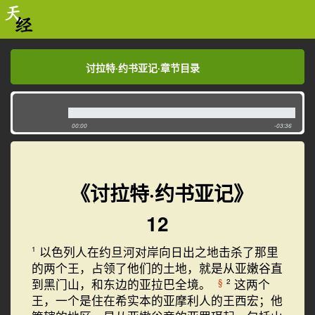
讨拉特·约书亚记·章节目录
讨拉特·约书亚记·章节目录
00:00
-03:36
《讨拉特·约书亚记》
12
以色列人在约旦河对岸向日出之地击杀了那里
1
的两个王，占领了他们的土地，就是从亚嫩谷直
到黑门山，和东边的亚拉巴全境。
这两个
§
2
王，一个是住在希实本的亚摩利人的王西宏；他