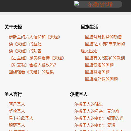
关于天经
回族生活
伊斯兰的六大信仰和《天经》
回族斋月封斋的劝告
读《天经》的益处
回族"古尔邦"节来历的
读《天经》的劝告
经文出处
《古兰经》是怎样看待《天经》
回族有关“洁净”的教训
《引支勒》会被人篡改吗？
回族饮酒的问题
回族轻看《天经》的后果
回族离婚问题
回族婚外遇的问题
圣人言行
尔撒圣人
阿丹圣人
尔撒圣人的降生
努哈圣人
尔撒圣人的母亲：麦尔彦
易卜拉欣圣人
尔撒圣人的身份：顿亚的光
穆萨圣人
尔撒圣人的身份：复活