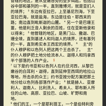
管辖的地区，是从亚嫩谷旁的亚罗珥起，包括山
谷中部和基列的一半，直到雅博河，就是亚扪人
的境界；
东边有亚拉巴，上至基尼烈海，下至
3
亚拉巴海，就是盐海，东边是往伯・耶西末的
路；南边直到毗斯迦的山麓。
另一个是巴珊王
4
噩，他是利乏音人剩余的百姓，住在亚斯他录和
以得来；
他管辖的地区，是黑门山、撒迦、巴
5
珊全境，直到基述人和玛迦人的境界，还有基列
的一半，直到希实本王西宏的境界。
主*的
6
仆人穆萨和以色列人把这两个王击杀了。 主*
的仆人穆萨把土地分给流本人、迦得人和玛拿西
半个部落的人作产业。
§
以下是约书亚和以色列人在约旦河西，从黎巴
7
嫩谷的白耳利・迦得，直到延伸至西珥的哈拉山
等地，所击杀的众王；约书亚按分配方案把那土
地分给以色列各部落作产业；
就是赫人、亚摩
8
利人、迦南人、比利洗人、希未人、耶布斯人所
住的山地、高原、亚拉巴、山坡、旷野和南
地。
他们的王，一个是耶利哥王，一个是伯特利旁
9