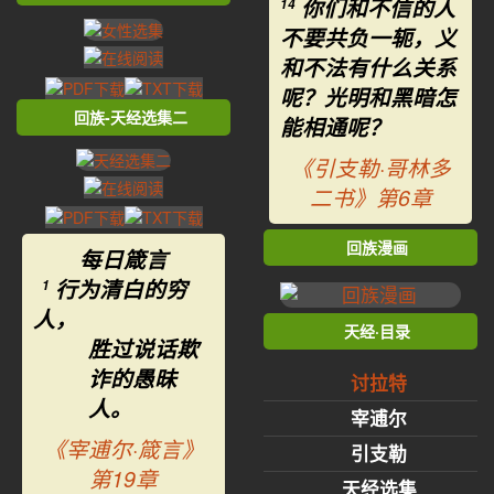
你们和不信的人
14
不要共负一轭，义
和不法有什么关系
呢？光明和黑暗怎
回族-天经选集二
能相通呢？
《引支勒·哥林多
二书》第6章
回族漫画
每日箴言
行为清白的穷
1
人，
天经·目录
胜过说话欺
诈的愚昧
讨拉特
人。
宰逋尔
《宰逋尔·箴言》
引支勒
第19章
天经选集