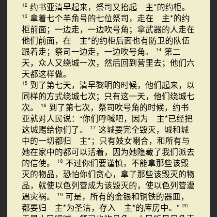
约书亚清早起来，祭司又抬起 主*的约柜。
12
拿着七个羊角号的七位祭司，走在 主*的约
13
柜前面；一边走，一边吹号角；拿武器的人走在
他们前面，在 主*的约柜后面也有防卫的队伍
跟着走；祭司一边走，一边吹号角。
第二
14
天，众人又绕城一次，然后回到营里去；他们六
天都这样做。
到了第七天，清早黎明的时候，他们起来，以
15
同样的方式绕城七次；只有这一天，他们绕城七
次。
到了第七次，祭司吹号角的时候，约书
16
亚就对人民说：“你们呼喊吧，因为 主*已经把
这城赐给你们了。
这城要完全毁灭，城和城
17
中的一切都归 主*；只有妓女喇合，和所有与
她在家中的都可以活着，因为她隐藏了我们派去
的信使。
不过你们要谨慎，不能拿那些该毁
18
灭的物品，恐怕你们贪心，拿了那些该毁灭的物
品，就使以色列营成为该毁灭的，使以色列营遭
遇灾祸。
可是，所有的金银和铜铁的器皿，
19
都要归 主*为圣洁，存入 主*的库房中。”
20