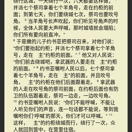
绕行这城，一天绕行一次，六天都要这样做；
并派七个祭司拿着七个羊角号，走在约柜的前
面；到第七天，你们要绕城七次，祭司也要吹号
角。
当羊角号长声吹起，你们听见号角声的时
5
候，全体人民要大声呼喊，那时城墙就会塌陷；
你们所有要向前直冲。”
于是嫩的儿子约书亚把祭司召来，对他们说：
6
“你们要抬起约柜；并派七个祭司拿着七个羊角
号，走在 主*约柜的前面。”
他又对人民说：
7
“你们前去绕城吧，拿武器的人要走在 主*约柜
的前面。”
约书亚嘱咐人民以后，七个祭司拿
8
着七个羊角号，走在 主*的前面，并且吹号
角， 主*的约柜在他们后面跟着走。
拿武器
9
的人走在吹号角的祭司前面，在约柜后面也有防
卫的队伍跟着走，祭司一边走，一边吹号角。
约书亚嘱咐人民说：“你们不能呼喊，不能让
10
人听见你们的声音，连一句话都不能说，等到我
嘱咐你们‘呼喊’的那天，你们才可以呼喊。”
11
这样， 主*的约柜绕城而行，绕行了一次，众
人就回到营中，在营里住宿。