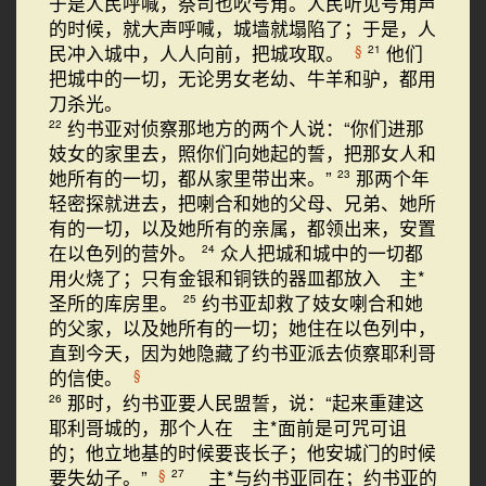
于是人民呼喊，祭司也吹号角。人民听见号角声
的时候，就大声呼喊，城墙就塌陷了；于是，人
民冲入城中，人人向前，把城攻取。
他们
§
21
把城中的一切，无论男女老幼、牛羊和驴，都用
刀杀光。
约书亚对侦察那地方的两个人说：“你们进那
22
妓女的家里去，照你们向她起的誓，把那女人和
她所有的一切，都从家里带出来。”
那两个年
23
轻密探就进去，把喇合和她的父母、兄弟、她所
有的一切，以及她所有的亲属，都领出来，安置
在以色列的营外。
众人把城和城中的一切都
24
用火烧了；只有金银和铜铁的器皿都放入 主*
圣所的库房里。
约书亚却救了妓女喇合和她
25
的父家，以及她所有的一切；她住在以色列中，
直到今天，因为她隐藏了约书亚派去侦察耶利哥
的信使。
§
那时，约书亚要人民盟誓，说：“起来重建这
26
耶利哥城的，那个人在 主*面前是可咒可诅
的；他立地基的时候要丧长子；他安城门的时候
要失幼子。”
主*与约书亚同在；约书亚的
§
27