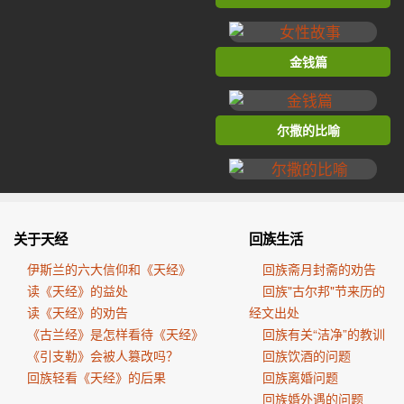
金钱篇
尔撒的比喻
关于天经
回族生活
伊斯兰的六大信仰和《天经》
回族斋月封斋的劝告
读《天经》的益处
回族"古尔邦"节来历的
读《天经》的劝告
经文出处
《古兰经》是怎样看待《天经》
回族有关“洁净”的教训
《引支勒》会被人篡改吗？
回族饮酒的问题
回族轻看《天经》的后果
回族离婚问题
回族婚外遇的问题