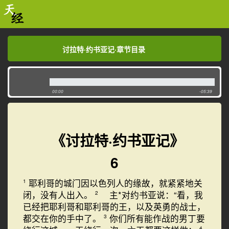
讨拉特·约书亚记·章节目录
讨拉特·约书亚记·章节目录
00:00
-05:39
《讨拉特·约书亚记》
6
耶利哥的城门因以色列人的缘故，就紧紧地关
1
闭，没有人出入。
主*对约书亚说：“看，我
2
已经把耶利哥和耶利哥的王，以及英勇的战士，
都交在你的手中了。
你们所有能作战的男丁要
3
4