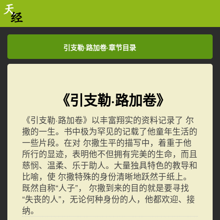
引支勒·路加卷·章节目录
引支勒·路加卷·章节目录
《引支勒·路加卷》
《引支勒·路加卷》以丰富翔实的资料记录了 尔
撒的一生。书中极为罕见的记载了他童年生活的
一些片段。在对 尔撒生平的描写中，着重于他
所行的显迹，表明他不但拥有完美的生命，而且
慈悯、温柔、乐于助人。大量独具特色的教导和
比喻，使 尔撒特殊的身份清晰地跃然于纸上。
既然自称“人子”， 尔撒到来的目的就是要寻找
“失丧的人”，无论何种身份的人，他都欢迎、接
纳。