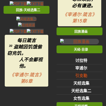
必有谦逊。
回族-天经选集二
《宰逋尔·箴言》
第15章
回族漫画
每日箴言
盗贼因饥饿偷
30
天经·目录
窃充饥，
人不会鄙视
讨拉特
他。
宰逋尔
《宰逋尔·箴言》
引支勒
第6章
天经选集
天经选集二
女性选集