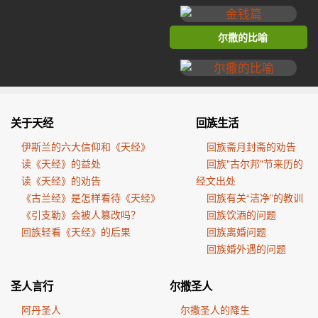
尔撒的比喻
关于天经
回族生活
伊斯兰的六大信仰和《天经》
回族斋月封斋的劝告
读《天经》的益处
回族"古尔邦"节来历的
读《天经》的劝告
经文出处
《古兰经》是怎样看待《天经》
回族有关“洁净”的教训
《引支勒》会被人篡改吗？
回族饮酒的问题
回族轻看《天经》的后果
回族离婚问题
回族婚外遇的问题
圣人言行
尔撒圣人
阿丹圣人
尔撒圣人的降生