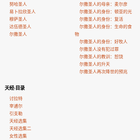
努哈圣人
尔撒圣人的母亲：麦尔彦
易卜拉欣圣人
尔撒圣人的身份：顿亚的光
穆萨圣人
尔撒圣人的身份：复活
达伍德圣人
尔撒圣人的身份：生命的食
尔撒圣人
物
尔撒圣人的身份：好牧人
尔撒圣人没有犯过罪
尔撒圣人的教训：恕饶
尔撒圣人的升天
尔撒圣人再次降世的预兆
天经·目录
讨拉特
宰逋尔
引支勒
天经选集
天经选集二
女性选集