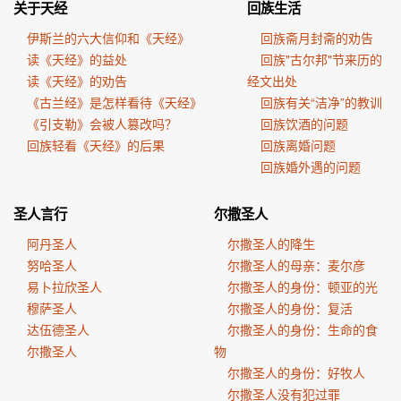
关于天经
回族生活
伊斯兰的六大信仰和《天经》
回族斋月封斋的劝告
读《天经》的益处
回族"古尔邦"节来历的
读《天经》的劝告
经文出处
《古兰经》是怎样看待《天经》
回族有关“洁净”的教训
《引支勒》会被人篡改吗？
回族饮酒的问题
回族轻看《天经》的后果
回族离婚问题
回族婚外遇的问题
圣人言行
尔撒圣人
阿丹圣人
尔撒圣人的降生
努哈圣人
尔撒圣人的母亲：麦尔彦
易卜拉欣圣人
尔撒圣人的身份：顿亚的光
穆萨圣人
尔撒圣人的身份：复活
达伍德圣人
尔撒圣人的身份：生命的食
尔撒圣人
物
尔撒圣人的身份：好牧人
尔撒圣人没有犯过罪