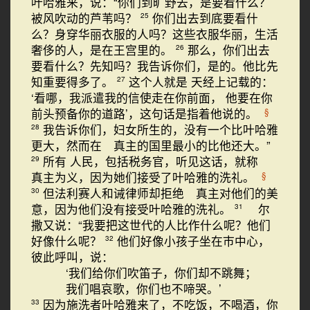
叶哈雅来，说：“你们到旷野去，是要看什么？
被风吹动的芦苇吗？
你们出去到底要看什
25
么？身穿华丽衣服的人吗？这些衣服华丽，生活
奢侈的人，是在王宫里的。
那么，你们出去
26
要看什么？先知吗？我告诉你们，是的。他比先
知重要得多了。
这个人就是 天经上记载的：
27
‘看哪，我派遣我的信使走在你前面， 他要在你
前头预备你的道路’，这句话是指着他说的。
§
我告诉你们，妇女所生的，没有一个比叶哈雅
28
更大，然而在 真主的国里最小的比他还大。”
所有 人民，包括税务官，听见这话，就称
29
真主为义，因为她们接受了叶哈雅的洗礼。
§
但法利赛人和诫律师却拒绝 真主对他们的美
30
意，因为他们没有接受叶哈雅的洗礼。
尔
31
撒又说：“我要把这世代的人比作什么呢？他们
好像什么呢？
他们好像小孩子坐在巿中心，
32
彼此呼叫，说：
‘我们给你们吹笛子，你们却不跳舞；
我们唱哀歌，你们也不啼哭。’
因为施洗者叶哈雅来了，不吃饭，不喝酒，你
33