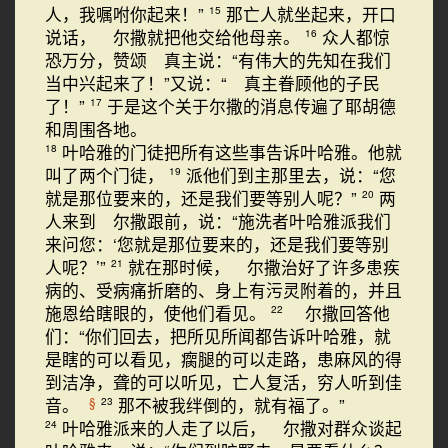
人，我嘱咐你起来！”
那亡人就坐起来，开口
15
说话， 尔撒就把他交给他母亲。
众人都惊
16
恐万分，赞颂 真主说：“有伟大的先知在我们
当中兴起来了！”又说：“ 真主眷顾他的子民
了！”
于是这个关于尔撒的消息传遍了耶胡德
17
和周围各地。
叶哈雅的门徒把所有这些事告诉叶哈雅。他就
18
叫了两个门徒，
派他们到主那里去，说：“您
19
就是那位要来的，还是我们要等别人呢？”
两
20
人来到 尔撒跟前，说：“施洗者叶哈雅派我们
来问您：‘您就是那位要来的，还是我们要等别
人呢？’”
就在那时候， 尔撒治好了许多患疾
21
病的、受病痛折磨的、身上有污灵附着的，并且
施恩给瞎眼的，使他们看见。
尔撒回答他
22
们：“你们回去，把所见所闻都告诉叶哈雅，就
是瞎的可以看见，瘸腿的可以走路，患麻风的得
到洁净，聋的可以听见，亡人复活，穷人听到佳
音。
那不被我绊倒的，就有福了。”
§
23
叶哈雅派来的人走了以后， 尔撒对群众谈起
24