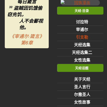
每日箴言
盗贼因饥饿偷
30
天经·目录
窃充饥，
人不会鄙视
讨拉特
他。
宰逋尔
《宰逋尔·箴言》
引支勒
第6章
天经选集
天经选集二
女性选集
天经话题
关于天经
圣人言行
尔撒圣人
女性故事