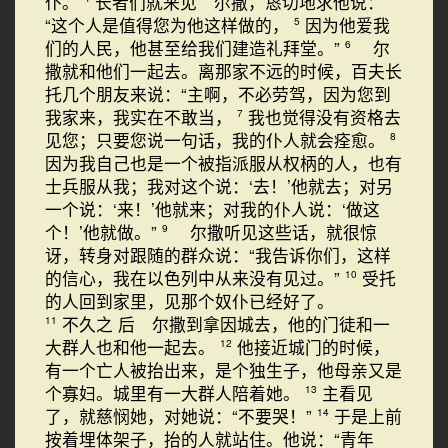
仆。
长者们就来见 尔撒，恳切地求他说：
“这个人是值得您为他这样做的，
因为他爱我
5
们的人民，他甚至给我们建造礼拜堂。”
尔
6
撒就和他们一起去。离那家不远的时候，百夫长
托几个朋友来说：“主啊，不必劳驾，因为您到
我家来，我实在不敢当，
我也觉得没有资格去
7
见您；只要您说一句话，我的仆人就会痊愈。
8
因为我自己也是一个被指派服从权柄的人，也有
士兵服从我；我对这个说：‘去！’他就去；对另
一个说：‘来！’他就来；对我的仆人说：‘做这
个！’他就做。”
尔撒听见这些话，就很惊
9
讶，转身对跟随的群众说：“我告诉你们，这样
的信心，我在以色列中从来没有见过。”
受托
10
的人回到家里，见那个奴仆已经好了。
不久之 后 尔撒到拿因城去，他的门徒和一
11
大群人也和他一起去。
他接近城门的时候，
12
有一个亡人被抬出来，是个独生子，他母亲又是
个寡妇。城里有一大群人陪着她。
主看见
13
了，就慈悯她，对她说：“不要哭！”
于是上前
14
按着埋体架子，抬的人就站住。他说：“青年