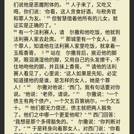
们说他是恶魔附体的。
人子来了，又吃又
34
喝，你们说：‘你看，这人贪食好酒，与税务官
和罪人为友。’
但智慧借着他所有的儿女，就
35
证实是正确的了。”
有一个法利赛人，请 尔撒和他吃饭，他就到
36
法利赛人家去赴席。
那城里有一个女人，是
37
个罪人，知道他在法利赛人家里吃饭，就拿着一
玉瓶香膏，
站在 尔撒背后，挨近他的脚
§
38
哭，眼泪滴湿他的脚，又用自己的头发擦干，不
住地吻他的脚，并且抹上香膏。
请他的法利
39
赛人看见了，心里说：“这人如果是先知，必定
知道摸他的是谁，是怎样的女人，她是个罪
人！”
尔撒对他说：“西门，我有句话要对你
40
说。”他说：“老师，请说。”
尔撒说：“一个
41
债主有两个债户，一个欠五百第纳尔，一个欠五
十。
他们都无力偿还，债主就把两人豁免
42
了。他们之中哪一个更爱他呢？”
西门回答：
43
“我想是那个多得豁免的。” 尔撒说：“你判断对
了。”
于是转身向着那女人，对西门说：“你看
44