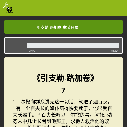
引支勒·路加卷·章节目录
引支勒·路加卷·章节目录
00:00
-08:12
《引支勒·路加卷》
7
尔撒向群众讲完这一切话，就进了迦百农。
1
有一个百夫长的奴仆病得快要死了，他很受百
2
夫长器重。
百夫长听见 尔撒的事，就托耶胡
3
德人中几个长者到他那里，求他去救治他的奴
4