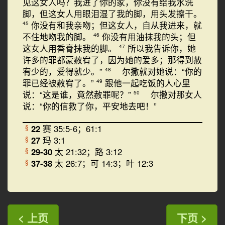
见这女人吗？我进了你的家，你没有给我水洗
脚，但这女人用眼泪湿了我的脚，用头发擦干。
你没有和我亲吻；但这女人，自从我进来，就
45
不住地吻我的脚。
你没有用油抹我的头；但
46
这女人用香膏抹我的脚。
所以我告诉你，她
47
许多的罪都蒙赦宥了，因为她的爱多；那得到赦
宥少的，爱得就少。”
尔撒就对她说：“你的
48
罪已经被赦宥了。”
跟他一起吃饭的人心里
49
说：“这是谁，竟然赦罪呢？”
尔撒对那女人
50
说：“你的信救了你，平安地去吧！”
22
赛 35:5-6；61:1
§
27
玛 3:1
§
29-30
太 21:32；路 3:12
§
37-38
太 26:7；可 14:3；叶 12:3
§
< 上页
下页 >