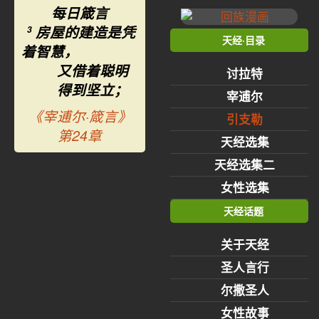
每日箴言
房屋的建造是凭
3
天经·目录
着智慧，
又借着聪明
讨拉特
得到坚立；
宰逋尔
《宰逋尔·箴言》
引支勒
第24章
天经选集
天经选集二
女性选集
天经话题
关于天经
圣人言行
尔撒圣人
女性故事