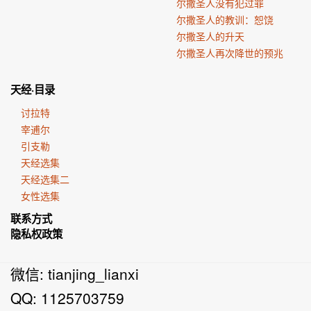
尔撒圣人没有犯过罪
尔撒圣人的教训：恕饶
尔撒圣人的升天
尔撒圣人再次降世的预兆
天经·目录
讨拉特
宰逋尔
引支勒
天经选集
天经选集二
女性选集
联系方式
隐私权政策
微信: tianjing_lianxi
QQ: 1125703759