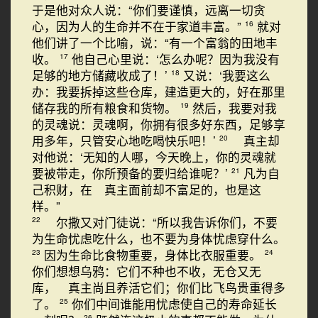
于是他对众人说：“你们要谨慎，远离一切贪
心，因为人的生命并不在于家道丰富。”
就对
16
他们讲了一个比喻，说：“有一个富翁的田地丰
收。
他自己心里说：‘怎么办呢？因为我没有
17
足够的地方储藏收成了！’
又说：‘我要这么
18
办：我要拆掉这些仓库，建造更大的，好在那里
储存我的所有粮食和货物。
然后，我要对我
19
的灵魂说：灵魂啊，你拥有很多好东西，足够享
用多年，只管安心地吃喝快乐吧！’
真主却
20
对他说：‘无知的人哪，今天晚上，你的灵魂就
要被带走，你所预备的要归给谁呢？’
凡为自
21
己积财，在 真主面前却不富足的，也是这
样。”
尔撒又对门徒说：“所以我告诉你们，不要
22
为生命忧虑吃什么，也不要为身体忧虑穿什么。
因为生命比食物重要，身体比衣服重要。
23
24
你们想想乌鸦：它们不种也不收，无仓又无
库， 真主尚且养活它们；你们比飞鸟贵重得多
了。
你们中间谁能用忧虑使自己的寿命延长
25
26