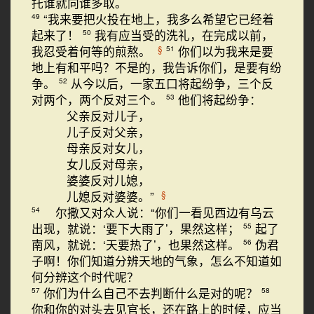
托谁就向谁多取。
“我来要把火投在地上，我多么希望它已经着
49
起来了！
我有应当受的洗礼，在完成以前，
50
我忍受着何等的煎熬。
你们以为我来是要
§
51
地上有和平吗？不是的，我告诉你们，是要有纷
争。
从今以后，一家五口将起纷争，三个反
52
对两个，两个反对三个。
他们将起纷争：
53
父亲反对儿子，
儿子反对父亲，
母亲反对女儿，
女儿反对母亲，
婆婆反对儿媳，
儿媳反对婆婆。”
§
尔撒又对众人说：“你们一看见西边有乌云
54
出现，就说：‘要下大雨了’，果然这样；
起了
55
南风，就说：‘天要热了’，也果然这样。
伪君
56
子啊！你们知道分辨天地的气象，怎么不知道如
何分辨这个时代呢？
你们为什么自己不去判断什么是对的呢？
57
58
你和你的对头去见官长，还在路上的时候，应当