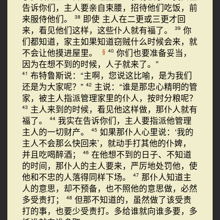
告诉你们，主人要亲自束腰，招待他们吃饭，前
来服侍他们。
即使 主人在二更或三更才回
38
来，看见他们这样，这些仆人就有福了。
你
39
们都知道，家主如果知道窃贼什么时候会来，就
不会让他摸进屋里。
你们也要准备妥当，
§
40
因为在想不到的时候，人子就来了。”
布特鲁斯说：“主啊，您说这比喻，是为我们
41
还是为大家呢？”
主说：“谁是那忠心精明的管
42
家，被主人指派管理家里的仆人，按时分粮呢？
主人来到的时候，看见他这样做，那仆人就有
43
福了。
我实在告诉你们，主人要指派他管理
44
主人的一切财产。
如果那仆人心里说：‘我的
45
主人不会那么快回来’，就动手打其他的仆婢，
并且吃喝醉酒；
在他想不到的日子、不知道
46
的时间，那仆人的主人要来，严厉地处罚他，使
他和不忠的人落得同样下场。
那仆人知道主
47
人的意思，却不预备，也不照他的意思做，必然
多受责打；
但那不知道的，虽然做了该受责
48
打的事，也要少受责打。多给谁就向谁多要，多