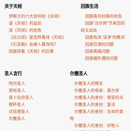
关于天经
回族生活
伊斯兰的六大信仰和《天经》
回族斋月封斋的劝告
读《天经》的益处
回族"古尔邦"节来历的
读《天经》的劝告
经文出处
《古兰经》是怎样看待《天经》
回族有关“洁净”的教训
《引支勒》会被人篡改吗？
回族饮酒的问题
回族轻看《天经》的后果
回族离婚问题
回族婚外遇的问题
圣人言行
尔撒圣人
阿丹圣人
尔撒圣人的降生
努哈圣人
尔撒圣人的母亲：麦尔彦
易卜拉欣圣人
尔撒圣人的身份：顿亚的光
穆萨圣人
尔撒圣人的身份：复活
达伍德圣人
尔撒圣人的身份：生命的食
尔撒圣人
物
尔撒圣人的身份：好牧人