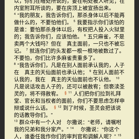
以，你们在暗处所说的，要在明处被人听见；在
内室附耳所谈的，要在房顶上被宣扬出来。
“我的朋友，我告诉你们，那杀身体以后不能再
4
做什么的，不要怕他们。
我要指示你们该怕的
5
是谁：要怕那杀身体以后，有权把人投入火狱里
的；我告诉你们，应该怕他。
五只麻雀，不是
6
卖两个大钱吗？但在 真主面前，一只也不被忘
记。
就连你们的头发都一根一根地被数过了。
7
不要怕，你们比许多麻雀贵重多了。
“我告诉你们，凡是在别人面前承认我的，人子
8
在 真主的天仙面前也承认他；
在别人面前不
9
认我的，我在 真主的天仙面前也不认他。
10
凡是说话攻击人子的，还可以被赦宥；但亵渎圣
灵的，将不得赦宥。
人们把你们拉到礼拜
§
11
堂、官长和当权者的面前，你们不要思虑怎样申
辩或说什么话。
到了时候，圣灵会把该说
§
12
的话教导你们。”
群众中有一个人对 尔撒说：“老师，请嘱咐
13
我的兄弟和我分家产。”
尔撒说：“你这个
14
人，谁委任我作你们的审判官和调解人呢？”
15