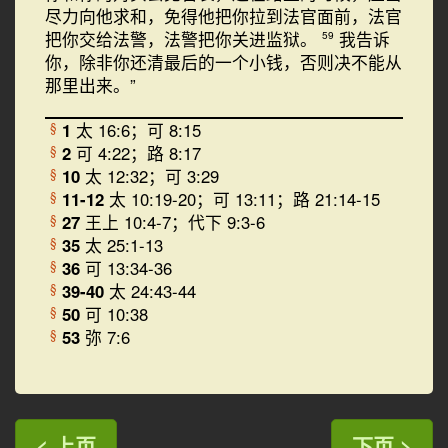
尽力向他求和，免得他把你拉到法官面前，法官
把你交给法警，法警把你关进监狱。
我告诉
59
你，除非你还清最后的一个小钱，否则决不能从
那里出来。”
1
太 16:6；可 8:15
§
2
可 4:22；路 8:17
§
10
太 12:32；可 3:29
§
11-12
太 10:19-20；可 13:11；路 21:14-15
§
27
王上 10:4-7；代下 9:3-6
§
35
太 25:1-13
§
36
可 13:34-36
§
39-40
太 24:43-44
§
50
可 10:38
§
53
弥 7:6
§
< 上页
下页 >