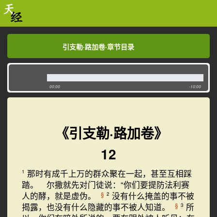
引支勒·路加卷·章节目录
引支勒·路加卷·章节目录
00:00
-10:00
《引支勒·路加卷》
12
那时有成千上万的群众聚在一起，甚至互相踩
1
踏。 尔撒就先对门徒说：“你们要提防法利赛
人的酵，就是虚伪。
没有什么掩盖的事不被
§
2
揭露，也没有什么隐藏的事不被人知道。
所
§
3