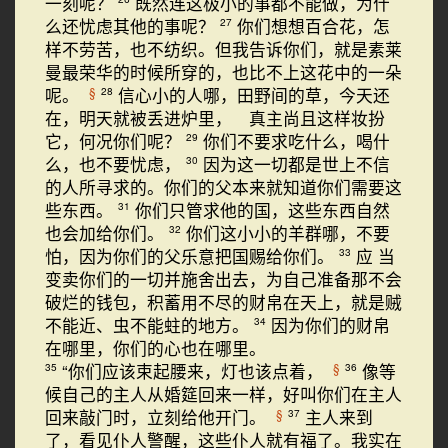
一刻呢？
既然连这极小的事都不能做，为什
么还忧虑其他的事呢？
你们想想百合花，怎
27
样不劳苦，也不纺织。但我告诉你们，就是素莱
曼最荣华的时候所穿的，也比不上这花中的一朵
呢。
信心小的人哪，田野间的草，今天还
§
28
在，明天就被丢进炉里， 真主尚且这样妆扮
它，何况你们呢？
你们不要求吃什么，喝什
29
么，也不要忧虑，
因为这一切都是世上不信
30
的人所寻求的。你们的父本来就知道你们需要这
些东西。
你们只管求他的国，这些东西自然
31
也会加给你们。
你们这小小的羊群哪，不要
32
怕，因为你们的父乐意把国赐给你们。
应 当
33
变卖你们的一切并施舍出去，为自己准备那不会
破烂的钱包，积蓄用不尽的财帛在天上，就是贼
不能近、虫不能蛀的地方。
因为你们的财帛
34
在哪里，你们的心也在哪里。
“你们应该束起腰来，灯也该点着，
像等
§
35
36
候自己的主人从婚筵回来一样，好叫你们在主人
回来敲门时，立刻给他开门。
主人来到
§
37
了，看见仆人警醒，这些仆人就有福了。我实在