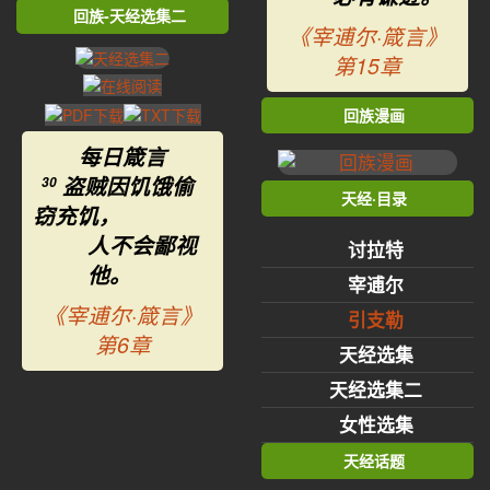
回族-天经选集二
《宰逋尔·箴言》
第15章
回族漫画
每日箴言
盗贼因饥饿偷
30
天经·目录
窃充饥，
人不会鄙视
讨拉特
他。
宰逋尔
《宰逋尔·箴言》
引支勒
第6章
天经选集
天经选集二
女性选集
天经话题