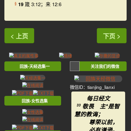
19
箴 3:12；来 12:6
§
< 上页
下页 >
回族-天经选集一
关注我们的微信
微信ID：tianjing_lianxi
每日经文
回族-女性选集
敬畏 主*是智
33
慧的教诲；
尊荣以前，
必有谦逊。