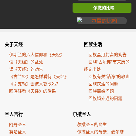
尔撒的比喻
关于天经
回族生活
伊斯兰的六大信仰和《天经》
回族斋月封斋的劝告
读《天经》的益处
回族"古尔邦"节来历的
读《天经》的劝告
经文出处
《古兰经》是怎样看待《天经》
回族有关“洁净”的教训
《引支勒》会被人篡改吗？
回族饮酒的问题
回族轻看《天经》的后果
回族离婚问题
回族婚外遇的问题
圣人言行
尔撒圣人
阿丹圣人
尔撒圣人的降生
努哈圣人
尔撒圣人的母亲：麦尔彦