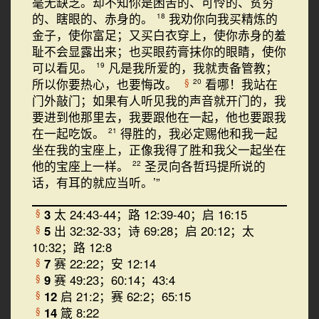
毫无缺乏。却不知你是困苦的、可怜的、贫穷
的、瞎眼的、赤身的。
我劝你向我买精炼的
18
金子，使你富足；又买白衣穿上，使你赤身的羞
耻不会显露出来；也买眼药膏抹你的眼睛，使你
可以看见。
凡是我所爱的，我就责备管教；
19
所以你要热心，也要悔改。
看哪！我站在
§
20
门外敲门；如果有人听见我的声音就开门的，我
要进到他那里去，我要跟他在一起，他也要跟我
在一起吃饭。
得胜的，我必定赐他和我一起
21
坐在我的宝座上，正像我得了胜和我父一起坐在
他的宝座上一样。
圣灵向各哲玛提所说的
22
话，有耳的就应当听。’”
3
太 24:43-44；路 12:39-40；启 16:15
§
5
出 32:32-33；诗 69:28；启 20:12；太
§
10:32；路 12:8
7
赛 22:22；安 12:14
§
9
赛 49:23；60:14；43:4
§
12
启 21:2；赛 62:2；65:15
§
14
箴 8:22
§