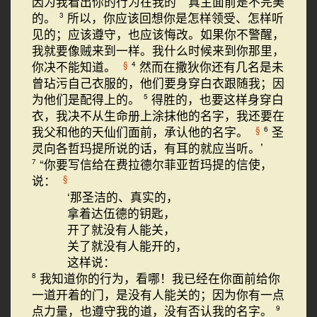
因为我看出你的行为在我的 真主面前是不完美
的。
所以，你应该回想你是怎样领受、怎样听
3
见的；应该遵守，也应该悔改。如果你不警醒，
我就要像贼来到一样。我什么时候来到你那里，
你决不能知道。
然而在撒狄你还有几名是未
§
4
曾玷污自己衣服的，他们要身穿白衣跟随我；因
为他们是配得上的。
得胜的，也要这样身穿白
5
衣，我决不从生命册上涂抹他的名字，我还要在
我父和他的天仙们面前，承认他的名字。
圣
§
6
灵向各哲玛提所说的话，有耳的就应当听。’
“你要写信给在费拉德尔菲亚哲玛提的信使，
7
说：
§
‘那圣洁的、真实的，
拿着达伍德的钥匙，
开了就没有人能关，
关了就没有人能开的，
这样说：
我知道你的行为，看哪！我已经在你面前给你
8
一道开着的门，是没有人能关的；因为你有一点
点力量，也遵守我的道，没有否认我的名字。
9