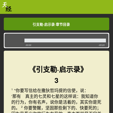
引支勒·启示录·章节目录
引支勒·启示录·章节目录
00:00
-05:20
《引支勒·启示录》
3
“你要写信给在撒狄哲玛提的信使，说：
1
‘那有 真主的七灵和七星的这样说：我知道你
的行为，你有名声，说你是活着的，其实你是死
的。
你要警醒，坚固那些剩下的、快要死的；
2