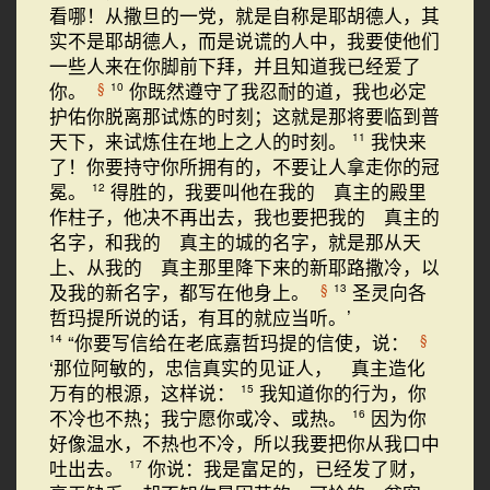
看哪！从撒旦的一党，就是自称是耶胡德人，其
实不是耶胡德人，而是说谎的人中，我要使他们
一些人来在你脚前下拜，并且知道我已经爱了
你。
你既然遵守了我忍耐的道，我也必定
§
10
护佑你脱离那试炼的时刻；这就是那将要临到普
天下，来试炼住在地上之人的时刻。
我快来
11
了！你要持守你所拥有的，不要让人拿走你的冠
冕。
得胜的，我要叫他在我的 真主的殿里
12
作柱子，他决不再出去，我也要把我的 真主的
名字，和我的 真主的城的名字，就是那从天
上、从我的 真主那里降下来的新耶路撒冷，以
及我的新名字，都写在他身上。
圣灵向各
§
13
哲玛提所说的话，有耳的就应当听。’
“你要写信给在老底嘉哲玛提的信使，说：
§
14
‘那位阿敏的，忠信真实的见证人， 真主造化
万有的根源，这样说：
我知道你的行为，你
15
不冷也不热；我宁愿你或冷、或热。
因为你
16
好像温水，不热也不冷，所以我要把你从我口中
吐出去。
你说：我是富足的，已经发了财，
17