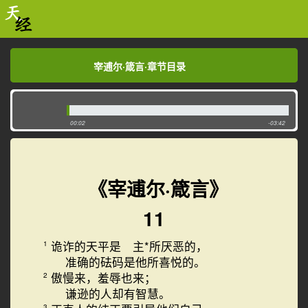
宰逋尔·箴言·章节目录
宰逋尔·箴言·章节目录
00:02
-03:42
《宰逋尔·箴言》
11
诡诈的天平是 主*所厌恶的，
1
准确的砝码是他所喜悦的。
傲慢来，羞辱也来；
2
谦逊的人却有智慧。
3