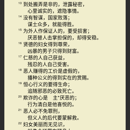
到处搬弄是非的，泄露秘密，
13
心里诚实的，遮隐事情。
没有智谋，国家败落；
14
谋士众多，就能得胜。
为外人作保证人的，要受损害；
15
厌恶替人击掌担保的，却得安稳。
贤德的妇女得到尊荣，
16
凶暴的男子只得到财富。
仁慈的人自己获益，
17
残忍的人自己受害。
恶人赚得的工价是虚假的，
18
播种公义的得到实在的赏赐。
恒心行义的要得生命；
19
追随邪恶的必致死亡。
欺诈的心是 主*厌恶的；
20
行为清白是他喜悦的。
恶人必不免罪刑，
21
但义人的后代要蒙解救。
妇女美丽而无见识，
22