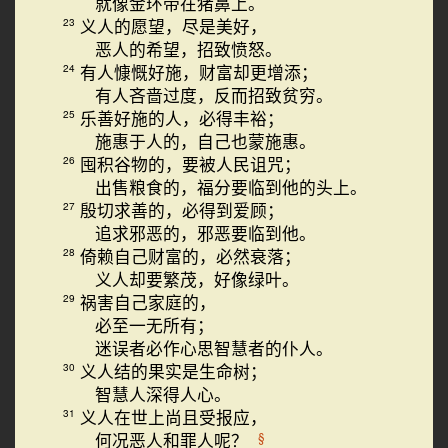
就像金环带在猪鼻上。
义人的愿望，尽是美好，
23
恶人的希望，招致愤怒。
有人慷慨好施，财富却更增添；
24
有人吝啬过度，反而招致贫穷。
乐善好施的人，必得丰裕；
25
施惠于人的，自己也蒙施惠。
囤积谷物的，要被人民诅咒；
26
出售粮食的，福分要临到他的头上。
殷切求善的，必得到爱顾；
27
追求邪恶的，邪恶要临到他。
倚赖自己财富的，必然衰落；
28
义人却要繁茂，好像绿叶。
祸害自己家庭的，
29
必至一无所有；
迷误者必作心思智慧者的仆人。
义人结的果实是生命树；
30
智慧人深得人心。
义人在世上尚且受报应，
31
何况恶人和罪人呢？
§