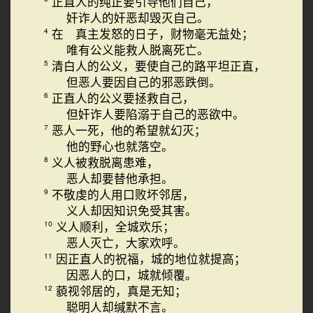
正直人的纯正要引导他们自己，
奸诈人的奸恶却毁灭自己。
在 真主发怒的日子，财物毫无益处；
4
唯有公义能救人脱离死亡。
清白人的公义，要使自己的路平坦正直，
5
但恶人要因自己的邪恶跌倒。
正直人的公义要拯救自己，
6
但奸诈人要陷溺于自己的恶欲中。
恶人一死，他的希望就幻灭；
7
他的野心也就落空。
义人被救脱离患难，
8
恶人却要替他承担。
不敬虔的人用口败坏邻居，
9
义人却因知识免受其害。
义人顺利，全城欢乐；
10
恶人灭亡，大家欢呼。
因正直人的祝福，城的地位就提高；
11
因恶人的口，城就倾覆。
藐视邻居的，真是无知；
12
聪明人却缄默不言。