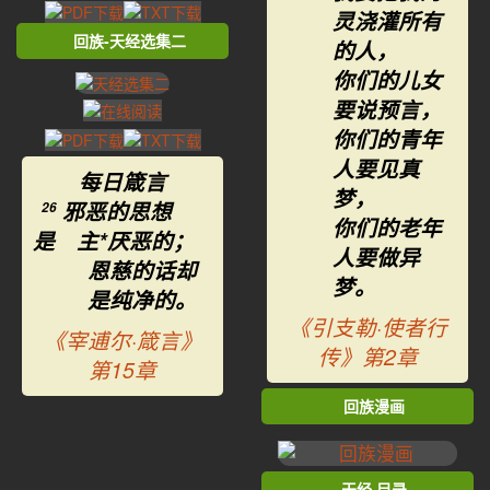
灵浇灌所有
回族-天经选集二
的人，
你们的儿女
要说预言，
你们的青年
人要见真
每日箴言
梦，
邪恶的思想
26
你们的老年
是 主*厌恶的；
人要做异
恩慈的话却
梦。
是纯净的。
《引支勒·使者行
《宰逋尔·箴言》
传》第2章
第15章
回族漫画
天经·目录