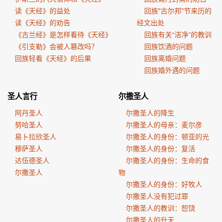
读《天经》的益处
回族"古尔邦"节来历的
读《天经》的劝告
经文出处
《古兰经》是怎样看待《天经》
回族有关“洁净”的教训
《引支勒》会被人篡改吗？
回族饮酒的问题
回族轻看《天经》的后果
回族离婚问题
回族婚外遇的问题
圣人言行
尔撒圣人
阿丹圣人
尔撒圣人的降生
努哈圣人
尔撒圣人的母亲：麦尔彦
易卜拉欣圣人
尔撒圣人的身份：顿亚的光
穆萨圣人
尔撒圣人的身份：复活
达伍德圣人
尔撒圣人的身份：生命的食
尔撒圣人
物
尔撒圣人的身份：好牧人
尔撒圣人没有犯过罪
尔撒圣人的教训：恕饶
尔撒圣人的升天