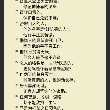
智慧人登上勇士的城，
倾覆他倚靠的坚垒。
谨守口舌的，
23
保护自己免受患难。
骄傲自大的人，
24
他的名字是“好讥笑的人”；
他行事狂妄骄傲。
懒惰人的愿望害死自己，
25
因为他的手不肯工作。
他终日贪得无厌，
26
但义人施予毫不吝啬。
恶人的牺牲是 主*所厌恶的，
27
更何况是怀着恶念来献呢？
作伪证的将会灭亡，
28
聆听真情的人，他的话长存。
恶人厚颜无耻，
29
正直人却坚定他的道路。
任何智慧、聪明、谋略
30
都不能敌挡 主*。
马是为打仗之日预备的，
31