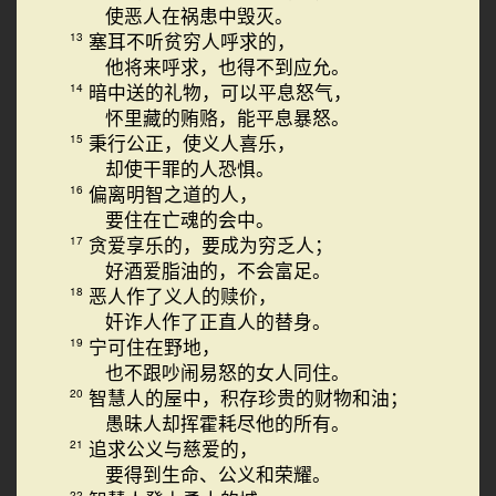
使恶人在祸患中毁灭。
塞耳不听贫穷人呼求的，
13
他将来呼求，也得不到应允。
暗中送的礼物，可以平息怒气，
14
怀里藏的贿赂，能平息暴怒。
秉行公正，使义人喜乐，
15
却使干罪的人恐惧。
偏离明智之道的人，
16
要住在亡魂的会中。
贪爱享乐的，要成为穷乏人；
17
好酒爱脂油的，不会富足。
恶人作了义人的赎价，
18
奸诈人作了正直人的替身。
宁可住在野地，
19
也不跟吵闹易怒的女人同住。
智慧人的屋中，积存珍贵的财物和油；
20
愚昧人却挥霍耗尽他的所有。
追求公义与慈爱的，
21
要得到生命、公义和荣耀。
22