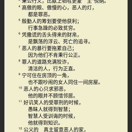
秉公行义，比献上牺牲更蒙 主*悦纳。
高傲的眼、傲慢的心，恶人的灯，
4
都是罪恶。
殷勤人的筹划要使他获利；
5
行事急躁的必致贫穷。
凭撒谎的舌头得来的财帛，
6
是飘荡的浮云、死亡的追寻。
恶人的暴行要拖累自己；
7
因为他们不肯秉行公正。
罪人的道路充满狡诈，
8
清洁的人，行为正直。
宁可住在房顶的一角，
9
也不跟吵闹的女人同住一间房屋。
恶人的心只求邪恶，
10
他的眼并不顾惜邻居。
好讥笑人的受罪刑的时候，
11
愚昧人就得到智慧；
智慧人受训诲的时候，
他就得到知识。
公义的 真主留意恶人的家，
12