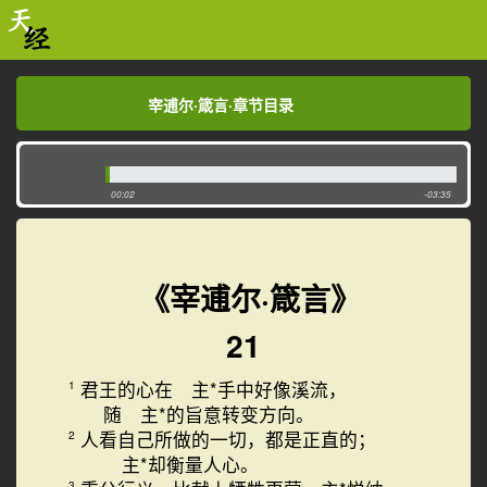
宰逋尔·箴言·章节目录
宰逋尔·箴言·章节目录
00:03
-03:34
《宰逋尔·箴言》
21
君王的心在 主*手中好像溪流，
1
随 主*的旨意转变方向。
人看自己所做的一切，都是正直的；
2
主*却衡量人心。
3