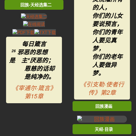
回族-天经选集二
的人，
你们的儿女
要说预言，
你们的青年
人要见真
每日箴言
梦，
邪恶的思想
26
你们的老年
是 主*厌恶的；
人要做异
恩慈的话却
梦。
是纯净的。
《引支勒·使者行
《宰逋尔·箴言》
传》第2章
第15章
回族漫画
天经·目录