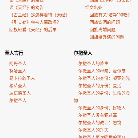
读《天经》的劝告
经文出处
《古兰经》是怎样看待《天经》
回族有关“洁净”的教训
《引支勒》会被人篡改吗？
回族饮酒的问题
回族轻看《天经》的后果
回族离婚问题
回族婚外遇的问题
圣人言行
尔撒圣人
阿丹圣人
尔撒圣人的降生
努哈圣人
尔撒圣人的母亲：麦尔彦
易卜拉欣圣人
尔撒圣人的身份：顿亚的光
穆萨圣人
尔撒圣人的身份：复活
达伍德圣人
尔撒圣人的身份：生命的食
尔撒圣人
物
尔撒圣人的身份：好牧人
尔撒圣人没有犯过罪
尔撒圣人的教训：恕饶
尔撒圣人的升天
尔撒圣人再次降世的预兆