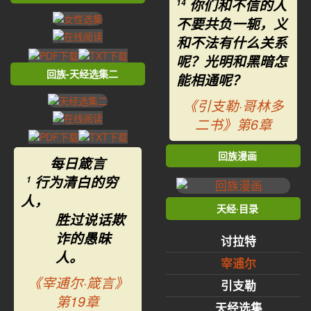
你们和不信的人
14
不要共负一轭，义
和不法有什么关系
呢？光明和黑暗怎
回族-天经选集二
能相通呢？
《引支勒·哥林多
二书》第6章
回族漫画
每日箴言
行为清白的穷
1
人，
天经·目录
胜过说话欺
诈的愚昧
讨拉特
人。
宰逋尔
《宰逋尔·箴言》
引支勒
第19章
天经选集