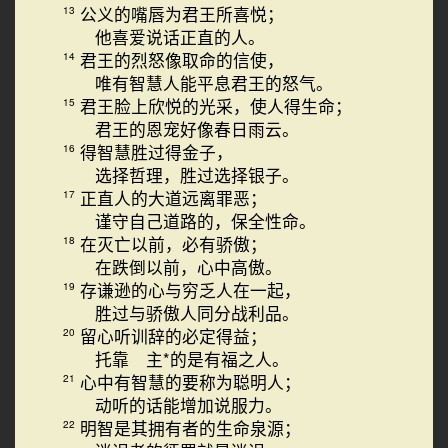
公义的嘴唇为君王所喜悦；
13
他喜爱说话正直的人。
君王的烈怒像取命的信使，
14
唯有智慧人能平息君王的怒气。
君王脸上欣悦的光采，使人得生命；
15
君王的恩宠好像春日雨云。
得智慧胜过得金子，
16
选择哲理，胜过选择银子。
正直人的大道远离罪恶；
17
谨守自己道路的，保全性命。
在灭亡以前，必有骄傲；
18
在跌倒以前，心中高傲。
存谦逊的心与穷乏人在一起，
19
胜过与骄傲人同分战利品。
留心听训辞的必定得益；
20
托靠 主*的是有福之人。
心中有智慧的要称为聪明人；
21
动听的话能增加说服力。
明智是其拥有者的生命泉源；
22