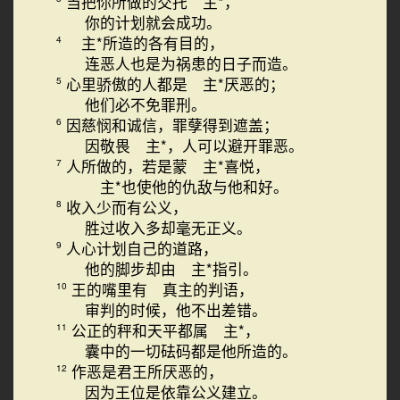
当把你所做的交托 主*，
你的计划就会成功。
主*所造的各有目的，
4
连恶人也是为祸患的日子而造。
心里骄傲的人都是 主*厌恶的；
5
他们必不免罪刑。
因慈悯和诚信，罪孽得到遮盖；
6
因敬畏 主*，人可以避开罪恶。
人所做的，若是蒙 主*喜悦，
7
主*也使他的仇敌与他和好。
收入少而有公义，
8
胜过收入多却毫无正义。
人心计划自己的道路，
9
他的脚步却由 主*指引。
王的嘴里有 真主的判语，
10
审判的时候，他不出差错。
公正的秤和天平都属 主*，
11
囊中的一切砝码都是他所造的。
作恶是君王所厌恶的，
12
因为王位是依靠公义建立。