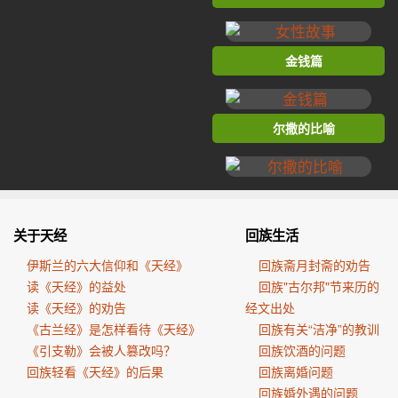
金钱篇
尔撒的比喻
关于天经
回族生活
伊斯兰的六大信仰和《天经》
回族斋月封斋的劝告
读《天经》的益处
回族"古尔邦"节来历的
读《天经》的劝告
经文出处
《古兰经》是怎样看待《天经》
回族有关“洁净”的教训
《引支勒》会被人篡改吗？
回族饮酒的问题
回族轻看《天经》的后果
回族离婚问题
回族婚外遇的问题