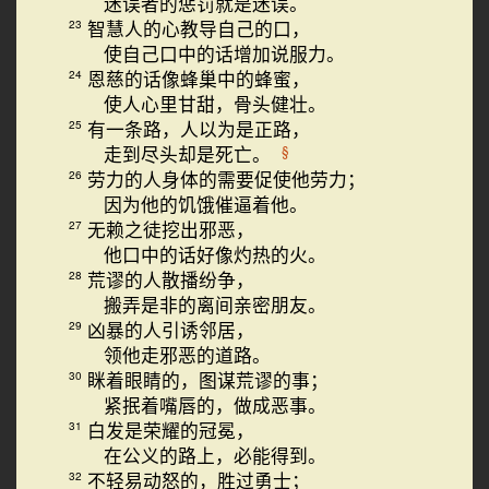
迷误者的惩罚就是迷误。
智慧人的心教导自己的口，
23
使自己口中的话增加说服力。
恩慈的话像蜂巢中的蜂蜜，
24
使人心里甘甜，骨头健壮。
有一条路，人以为是正路，
25
走到尽头却是死亡。
§
劳力的人身体的需要促使他劳力；
26
因为他的饥饿催逼着他。
无赖之徒挖出邪恶，
27
他口中的话好像灼热的火。
荒谬的人散播纷争，
28
搬弄是非的离间亲密朋友。
凶暴的人引诱邻居，
29
领他走邪恶的道路。
眯着眼睛的，图谋荒谬的事；
30
紧抿着嘴唇的，做成恶事。
白发是荣耀的冠冕，
31
在公义的路上，必能得到。
不轻易动怒的，胜过勇士；
32