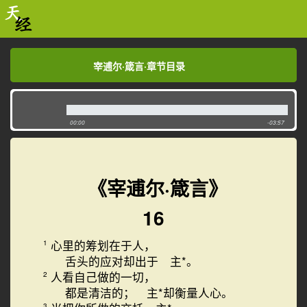
宰逋尔·箴言·章节目录
宰逋尔·箴言·章节目录
00:00
-03:57
《宰逋尔·箴言》
16
心里的筹划在于人，
1
舌头的应对却出于 主*。
人看自己做的一切，
2
都是清洁的； 主*却衡量人心。
3