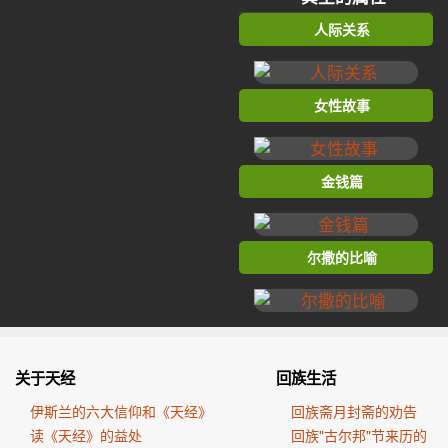
人际关系
女性故事
金钱篇
尔撒的比喻
关于天经
回族生活
伊斯兰的六大信仰和《天经》
回族斋月封斋的劝告
读《天经》的益处
回族"古尔邦"节来历的