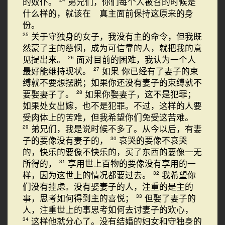
的奴仆。
弟兄们，你们每个人被召的时候是
什么样的，就该在 真主面前保持这原来的身
份。
关于守独身的女子，我没有主的命令，但我既
25
然蒙了主的慈悯，成为可信靠的人，就把我的意
见提出来。
面对目前的困难，我认为一个人
26
最好能维持现状。
如果 你已经有了妻子的束
27
缚就不要想摆脱；如果你还没有妻子的束缚就不
要娶妻子了。
如果你娶妻子，这不是犯罪；
28
如果处女出嫁，也不是犯罪。不过，这样的人要
受肉体上的苦难，但我希望你们免受这苦难。
弟兄们，我是说时候不多了。从今以后，有妻
29
子的要像没有妻子的，
哀哭的要像不哀哭
30
的，快乐的要像不快乐的，买了东西的要像一无
所得的，
享用世上百物的要像没有享用的一
31
样，因为这世上的情况都要过去。
我希望你
32
们没有挂虑。没有娶妻子的人，注重的是主的
事，思考如何得到主的喜悦；
但娶了妻子的
33
人，注重世上的事思考如何去讨妻子的欢心，
这样他就分心了。没有结婚的妇女和守独身的
34