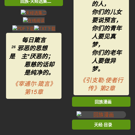
回族-天经选集二
的人，
你们的儿女
要说预言，
你们的青年
人要见真
每日箴言
梦，
邪恶的思想
26
你们的老年
是 主*厌恶的；
人要做异
恩慈的话却
梦。
是纯净的。
《引支勒·使者行
《宰逋尔·箴言》
传》第2章
第15章
回族漫画
天经·目录