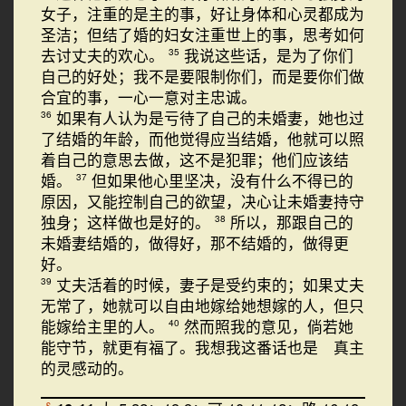
女子，注重的是主的事，好让身体和心灵都成为
圣洁；但结了婚的妇女注重世上的事，思考如何
去讨丈夫的欢心。
我说这些话，是为了你们
35
自己的好处；我不是要限制你们，而是要你们做
合宜的事，一心一意对主忠诚。
如果有人认为是亏待了自己的未婚妻，她也过
36
了结婚的年龄，而他觉得应当结婚，他就可以照
着自己的意思去做，这不是犯罪；他们应该结
婚。
但如果他心里坚决，没有什么不得已的
37
原因，又能控制自己的欲望，决心让未婚妻持守
独身；这样做也是好的。
所以，那跟自己的
38
未婚妻结婚的，做得好，那不结婚的，做得更
好。
丈夫活着的时候，妻子是受约束的；如果丈夫
39
无常了，她就可以自由地嫁给她想嫁的人，但只
能嫁给主里的人。
然而照我的意见，倘若她
40
能守节，就更有福了。我想我这番话也是 真主
的灵感动的。
§