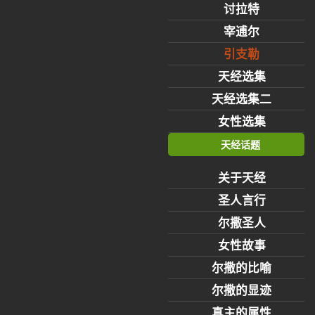
讨拉特
宰逋尔
引支勒
天经选集
天经选集二
女性选集
天经话题
关于天经
圣人言行
尔撒圣人
女性故事
尔撒的比喻
尔撒的显迹
真主的属性