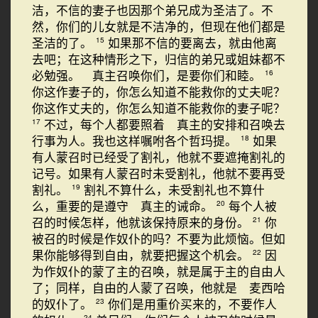
洁，不信的妻子也因那个弟兄成为圣洁了。不
然，你们的儿女就是不洁净的，但现在他们都是
圣洁的了。
如果那不信的要离去，就由他离
15
去吧；在这种情形之下，归信的弟兄或姐妹都不
必勉强。 真主召唤你们，是要你们和睦。
16
你这作妻子的，你怎么知道不能救你的丈夫呢？
你这作丈夫的，你怎么知道不能救你的妻子呢？
不过，每个人都要照着 真主的安排和召唤去
17
行事为人。我也这样嘱咐各个哲玛提。
如果
18
有人蒙召时已经受了割礼，他就不要遮掩割礼的
记号。如果有人蒙召时未受割礼，他就不要再受
割礼。
割礼不算什么，未受割礼也不算什
19
么，重要的是遵守 真主的诫命。
每个人被
20
召的时候怎样，他就该保持原来的身份。
你
21
被召的时候是作奴仆的吗？不要为此烦恼。但如
果你能够得到自由，就要把握这个机会。
因
22
为作奴仆的蒙了主的召唤，就是属于主的自由人
了；同样，自由的人蒙了召唤，他就是 麦西哈
的奴仆了。
你们是用重价买来的，不要作人
23
24