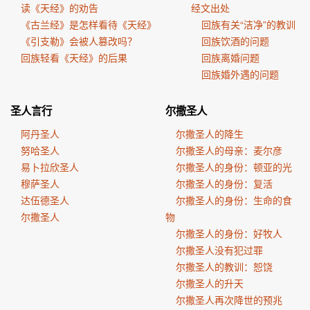
读《天经》的劝告
经文出处
《古兰经》是怎样看待《天经》
回族有关“洁净”的教训
《引支勒》会被人篡改吗？
回族饮酒的问题
回族轻看《天经》的后果
回族离婚问题
回族婚外遇的问题
圣人言行
尔撒圣人
阿丹圣人
尔撒圣人的降生
努哈圣人
尔撒圣人的母亲：麦尔彦
易卜拉欣圣人
尔撒圣人的身份：顿亚的光
穆萨圣人
尔撒圣人的身份：复活
达伍德圣人
尔撒圣人的身份：生命的食
尔撒圣人
物
尔撒圣人的身份：好牧人
尔撒圣人没有犯过罪
尔撒圣人的教训：恕饶
尔撒圣人的升天
尔撒圣人再次降世的预兆