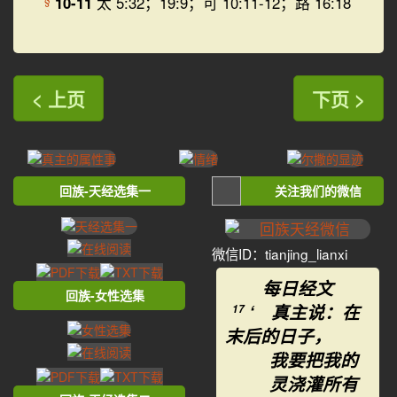
10-11
太 5:32；19:9；可 10:11-12；路 16:18
< 上页
下页 >
回族-天经选集一
关注我们的微信
微信ID：tianjing_lianxi
每日经文
回族-女性选集
‘ 真主说：在
17
末后的日子，
我要把我的
灵浇灌所有