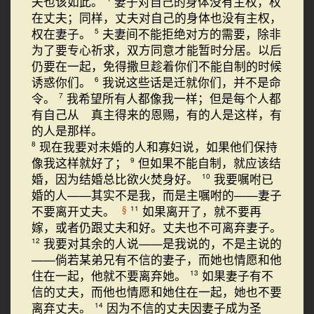
夫也该如此。
妻子对自己的身体没有主权，权
在丈夫；同样，丈夫对自己的身体也没有主权，
权在妻子。
夫妻间不能拒绝对方的需要，除非
5
为了要专心祈求，双方同意才能暂时分居。以后
仍要在一起，免得撒旦趁着你们不能自制的时候
诱惑你们。
我说这些话是迁就你们，并不是命
6
令。
我希望所有人都像我一样；但是每个人都
7
有自己从 真主得来的恩赐，有的人是这样，有
的人是那样。
现在我要对未婚的人和寡妇说，如果他们保持
8
像我这样就好了；
但如果不能自制，就应该结
9
婚，因为结婚总比欲火焚身好。
我要嘱咐已
10
婚的人——其实不是我，而是主嘱咐的——妻子
不要离开丈夫。
如果离开了，就不要再
§
11
嫁，或者仍跟丈夫和好。丈夫也不可离弃妻子。
我要对其余的人说——是我说的，不是主说的
12
——倘若某弟兄有不信的妻子，而她也情愿和他
住在一起，他就不要离弃她。
如果妻子有不
13
信的丈夫，而他也情愿和她住在一起，她也不要
离弃丈夫。
因为不信的丈夫因妻子成为圣
14