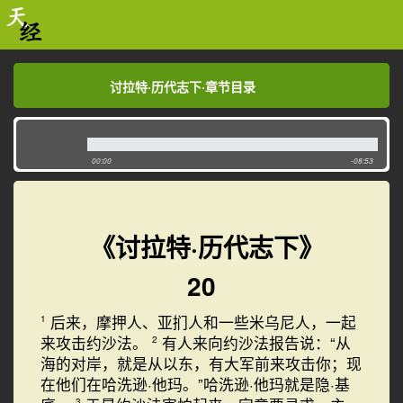
讨拉特·历代志下·章节目录
讨拉特·历代志下·章节目录
00:00
-08:53
《讨拉特·历代志下》
20
后来，摩押人、亚扪人和一些米乌尼人，一起
1
来攻击约沙法。
有人来向约沙法报告说：“从
2
海的对岸，就是从以东，有大军前来攻击你；现
在他们在哈洗逊·他玛。”哈洗逊·他玛就是隐·基
3