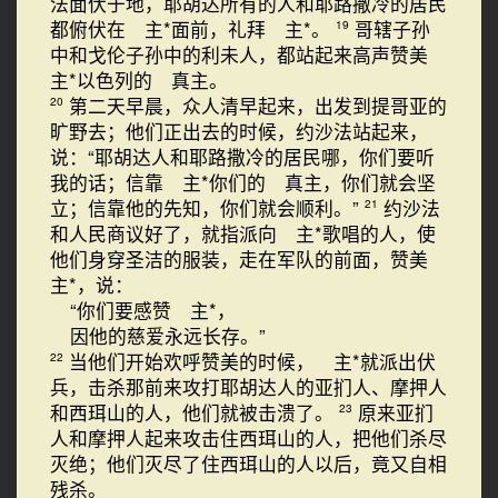
法面伏于地，耶胡达所有的人和耶路撒冷的居民
都俯伏在 主*面前，礼拜 主*。
哥辖子孙
19
中和戈伦子孙中的利未人，都站起来高声赞美
主*以色列的 真主。
第二天早晨，众人清早起来，出发到提哥亚的
20
旷野去；他们正出去的时候，约沙法站起来，
说：“耶胡达人和耶路撒冷的居民哪，你们要听
我的话；信靠 主*你们的 真主，你们就会坚
立；信靠他的先知，你们就会顺利。”
约沙法
21
和人民商议好了，就指派向 主*歌唱的人，使
他们身穿圣洁的服装，走在军队的前面，赞美
主*，说：
“你们要感赞 主*，
因他的慈爱永远长存。”
当他们开始欢呼赞美的时候， 主*就派出伏
22
兵，击杀那前来攻打耶胡达人的亚扪人、摩押人
和西珥山的人，他们就被击溃了。
原来亚扪
23
人和摩押人起来攻击住西珥山的人，把他们杀尽
灭绝；他们灭尽了住西珥山的人以后，竟又自相
残杀。