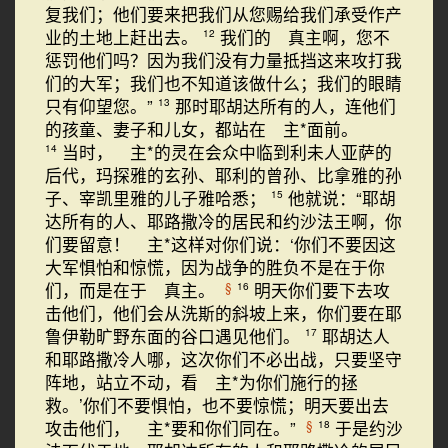
复我们；他们要来把我们从您赐给我们承受作产
业的土地上赶出去。
我们的 真主啊，您不
12
惩罚他们吗？因为我们没有力量抵挡这来攻打我
们的大军；我们也不知道该做什么；我们的眼睛
只有仰望您。”
那时耶胡达所有的人，连他们
13
的孩童、妻子和儿女，都站在 主*面前。
当时， 主*的灵在会众中临到利未人亚萨的
14
后代，玛探雅的玄孙、耶利的曾孙、比拿雅的孙
子、宰凯里雅的儿子雅哈悉；
他就说：“耶胡
15
达所有的人、耶路撒冷的居民和约沙法王啊，你
们要留意！ 主*这样对你们说：‘你们不要因这
大军惧怕和惊慌，因为战争的胜负不是在于你
们，而是在于 真主。
明天你们要下去攻
§
16
击他们，他们会从洗斯的斜坡上来，你们要在耶
鲁伊勒旷野东面的谷口遇见他们。
耶胡达人
17
和耶路撒冷人哪，这次你们不必出战，只要坚守
阵地，站立不动，看 主*为你们施行的拯
救。’你们不要惧怕，也不要惊慌；明天要出去
攻击他们， 主*要和你们同在。”
于是约沙
§
18