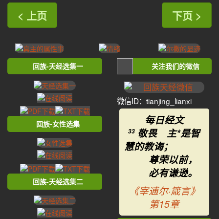
< 上页
下页 >
回族-天经选集一
关注我们的微信
微信ID：tianjing_lianxi
每日经文
回族-女性选集
敬畏 主*是智
33
慧的教诲；
尊荣以前，
必有谦逊。
回族-天经选集二
《宰逋尔·箴言》
第15章