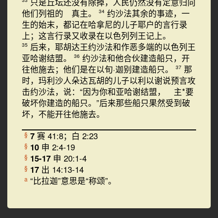
只是丘坛还没有除掉，人民仍然没有定意归向
他们列祖的 真主。
约沙法其余的事迹，一
34
生的始末，都记在哈拿尼的儿子耶户的言行录
上；这言行录又收录在以色列列王记上。
后来，耶胡达王约沙法和作恶多端的以色列王
35
亚哈谢结盟。
约沙法和他合伙建造船只，开
36
往他施去；他们是在以旬·迦别建造船只。
那
37
时，玛利沙人朵达瓦胡的儿子以利以谢说预言攻
击约沙法，说：“因为你和亚哈谢结盟， 主*要
破坏你建造的船只。”后来那些船只果然受到破
坏，不能开往他施去。
7
赛 41:8；白 2:23
§
10
申 2:4-19
§
15-17
申 20:1-4
§
17
出 14:13-14
§
“比拉迦”意思是“称颂”。
a