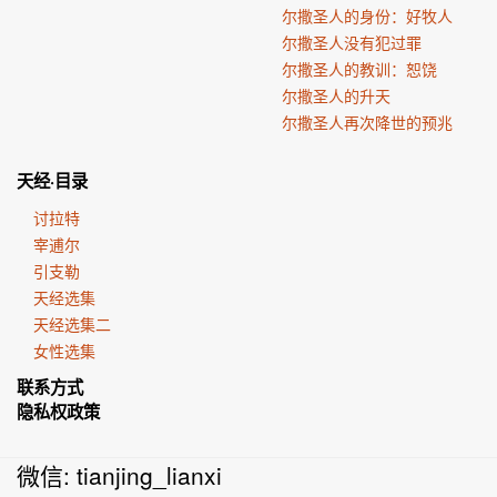
尔撒圣人的身份：好牧人
尔撒圣人没有犯过罪
尔撒圣人的教训：恕饶
尔撒圣人的升天
尔撒圣人再次降世的预兆
天经·目录
讨拉特
宰逋尔
引支勒
天经选集
天经选集二
女性选集
联系方式
隐私权政策
微信: tianjing_lianxi