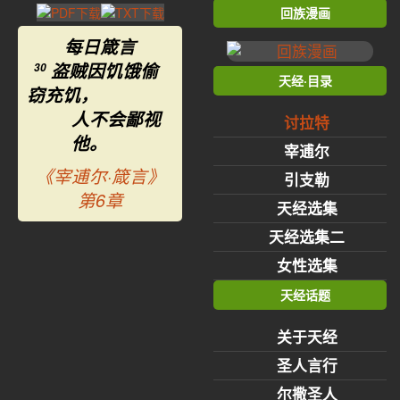
回族漫画
每日箴言
盗贼因饥饿偷
30
天经·目录
窃充饥，
人不会鄙视
讨拉特
他。
宰逋尔
《宰逋尔·箴言》
引支勒
第6章
天经选集
天经选集二
女性选集
天经话题
关于天经
圣人言行
尔撒圣人