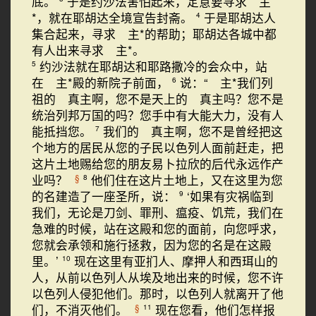
底。
于是约沙法害怕起来，定意要寻求 主
*，就在耶胡达全境宣告封斋。
于是耶胡达人
4
集合起来，寻求 主*的帮助；耶胡达各城中都
有人出来寻求 主*。
约沙法就在耶胡达和耶路撒冷的会众中，站
5
在 主*殿的新院子前面，
说：“ 主*我们列
6
祖的 真主啊，您不是天上的 真主吗？您不是
统治列邦万国的吗？您手中有大能大力，没有人
能抵挡您。
我们的 真主啊，您不是曾经把这
7
个地方的居民从您的子民以色列人面前赶走，把
这片土地赐给您的朋友易卜拉欣的后代永远作产
业吗？
他们住在这片土地上，又在这里为您
§
8
的名建造了一座圣所，说：
‘如果有灾祸临到
9
我们，无论是刀剑、罪刑、瘟疫、饥荒，我们在
急难的时候，站在这殿和您的面前，向您呼求，
您就会承领和施行拯救，因为您的名是在这殿
里。’
现在这里有亚扪人、摩押人和西珥山的
10
人，从前以色列人从埃及地出来的时候，您不许
以色列人侵犯他们。那时，以色列人就离开了他
们，不消灭他们。
现在您看，他们怎样报
§
11