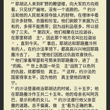
耶胡达人来到旷野的瞭望楼，向大军的方向观
24
看，只见伏尸遍地，没有一个逃脱的。
约沙
25
法和他的人民就来掠夺敌人的财物，在埋体中看
见许多财物、衣服和珍宝。他们剥脱下来据为己
有的，多得不能携带；因为战利品很多，所以掠
夺了三天。
第四天，他们相聚在比拉迦谷，
26
在那里称颂 主*，因此那个地方名叫比拉迦谷
，直到今天。
事后，耶胡达和耶路撒冷所
a
27
有的人，在约沙法率领下，都高高兴兴地回耶路
撒冷去了， 主*使他们因胜过仇敌欢喜快乐。
他们拿着琴瑟和号筒来到耶路撒冷，进了 主
28
*的殿。
世上各国一听见 主*战败了以色列
29
的仇敌，就都惧怕 真主。
这样，约沙法的
30
国家得享太平，因为他的 真主使他四境安
宁。
约沙法登基统治耶胡达的时候，三十五岁；他
31
在耶路撒冷作王共二十五年。他的母亲名叫阿苏
巴，是示利希的女儿。
约沙法遵行他父亲亚
32
撒的道路，总不偏离，做 主*看为正确的事。
33