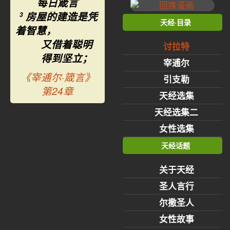
每日箴言
房屋的建造是凭
3
天经·目录
着智慧，
又借着聪明
讨拉特
得到坚立；
宰逋尔
《宰逋尔·箴言》
引支勒
第24章
天经选集
天经选集二
女性选集
天经话题
关于天经
圣人言行
尔撒圣人
女性故事