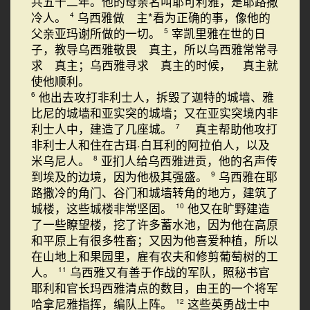
共五十二年。他的母亲名叫耶可利雅，是耶路撒
冷人。
乌西雅做 主*看为正确的事，像他的
4
父亲亚玛谢所做的一切。
宰凯里雅在世的日
5
子，教导乌西雅敬畏 真主，所以乌西雅常常寻
求 真主；乌西雅寻求 真主的时候， 真主就
使他顺利。
他出去攻打非利士人，拆毁了迦特的城墙、雅
6
比尼的城墙和亚实突的城墙；又在亚实突境内非
利士人中，建造了几座城。
真主帮助他攻打
7
非利士人和住在古珥·白耳利的阿拉伯人，以及
米乌尼人。
亚扪人给乌西雅进贡，他的名声传
8
到埃及的边境，因为他极其强盛。
乌西雅在耶
9
路撒冷的角门、谷门和城墙转角的地方，建筑了
城楼，这些城楼非常坚固。
他又在旷野建造
10
了一些瞭望楼，挖了许多蓄水池，因为他在高原
和平原上有很多牲畜；又因为他喜爱种植，所以
在山地上和果园里，雇有农夫和修剪葡萄树的工
人。
乌西雅又有善于作战的军队，照秘书官
11
耶利和官长玛西雅清点的数目，由王的一个将军
哈拿尼雅指挥，编队上阵。
这些英勇战士中
12