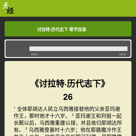
讨拉特·历代志下·章节目录
讨拉特·历代志下·章节目录
00:00
-05:20
《讨拉特·历代志下》
26
全体耶胡达人民立乌西雅接替他的父亲亚玛谢
1
作王，那时他才十六岁。
亚玛谢王和列祖一起
2
长眠以后，乌西雅重建以禄，并且收归耶胡达所
有。
乌西雅登基时十六岁；他在耶路撒冷作王
3