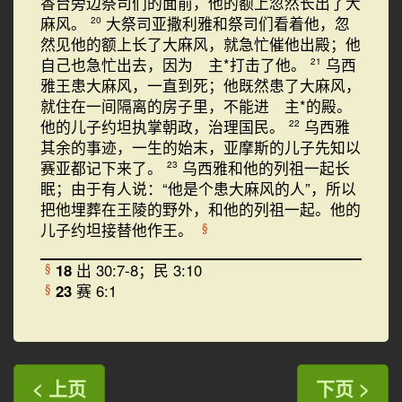
香台旁边祭司们的面前，他的额上忽然长出了大
麻风。
大祭司亚撒利雅和祭司们看着他，忽
20
然见他的额上长了大麻风，就急忙催他出殿；他
自己也急忙出去，因为 主*打击了他。
乌西
21
雅王患大麻风，一直到死；他既然患了大麻风，
就住在一间隔离的房子里，不能进 主*的殿。
他的儿子约坦执掌朝政，治理国民。
乌西雅
22
其余的事迹，一生的始末，亚摩斯的儿子先知以
赛亚都记下来了。
乌西雅和他的列祖一起长
23
眠；由于有人说：“他是个患大麻风的人”，所以
把他埋葬在王陵的野外，和他的列祖一起。他的
儿子约坦接替他作王。
§
18
出 30:7-8；民 3:10
§
23
赛 6:1
§
< 上页
下页 >