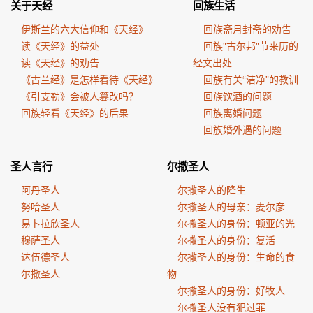
关于天经
回族生活
伊斯兰的六大信仰和《天经》
回族斋月封斋的劝告
读《天经》的益处
回族"古尔邦"节来历的
读《天经》的劝告
经文出处
《古兰经》是怎样看待《天经》
回族有关“洁净”的教训
《引支勒》会被人篡改吗？
回族饮酒的问题
回族轻看《天经》的后果
回族离婚问题
回族婚外遇的问题
圣人言行
尔撒圣人
阿丹圣人
尔撒圣人的降生
努哈圣人
尔撒圣人的母亲：麦尔彦
易卜拉欣圣人
尔撒圣人的身份：顿亚的光
穆萨圣人
尔撒圣人的身份：复活
达伍德圣人
尔撒圣人的身份：生命的食
尔撒圣人
物
尔撒圣人的身份：好牧人
尔撒圣人没有犯过罪