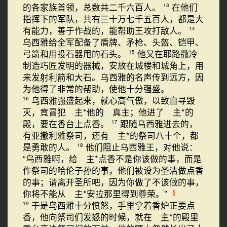
的各家族首领，总数共二千六百人。
在他们
13
指挥下的军队，共有三十万七千五百人，都是大
有能力，善于作战的，能帮助王攻打敌人。
14
乌西雅给全军配备了盾牌、矛枪、头盔、铠甲、
弓箭和用投石器甩的石头。
他又在耶路撒冷
15
制造巧匠发明的器械，安放在城楼和城角上，用
来发射利箭和大石。乌西雅的名声传到远方，因
为他得了非常的帮助，使他十分强盛。
乌西雅强盛起来，就心高气傲，以致自寻毁
16
灭，竟冒犯 主*他的 真主；他进了 主*的
殿，要在香台上点香。
跟随乌西雅进去的，
17
有亚撒利雅祭司，还有 主*的祭司八十个，都
是勇敢的人。
他们阻止乌西雅王，对他说：
18
“乌西雅啊，给 主*点香不是你该做的事，而是
作祭司的哈伦子孙的事，他们被设为圣洁做点香
的事；请离开圣所吧，因为你做了不该做的事，
你将不能从 主*安拉那里得到尊荣。”
§
于是乌西雅十分愤怒，手里拿着香炉正要点
19
香，他向祭司们发怒的时候，就在 主*的殿里