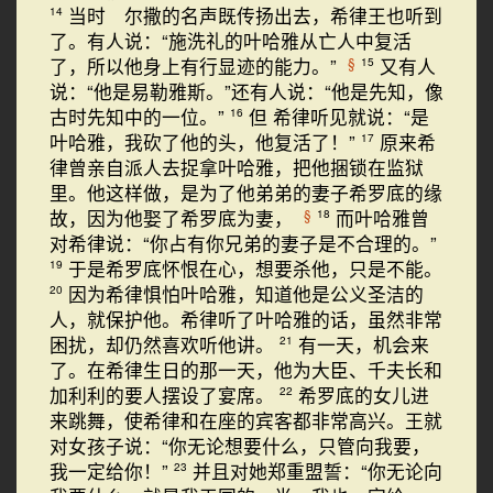
当时 尔撒的名声既传扬出去，希律王也听到
14
了。有人说：“施洗礼的叶哈雅从亡人中复活
了，所以他身上有行显迹的能力。”
又有人
§
15
说：“他是易勒雅斯。”还有人说：“他是先知，像
古时先知中的一位。”
但 希律听见就说：“是
16
叶哈雅，我砍了他的头，他复活了！”
原来希
17
律曾亲自派人去捉拿叶哈雅，把他捆锁在监狱
里。他这样做，是为了他弟弟的妻子希罗底的缘
故，因为他娶了希罗底为妻，
而叶哈雅曾
§
18
对希律说：“你占有你兄弟的妻子是不合理的。”
于是希罗底怀恨在心，想要杀他，只是不能。
19
因为希律惧怕叶哈雅，知道他是公义圣洁的
20
人，就保护他。希律听了叶哈雅的话，虽然非常
困扰，却仍然喜欢听他讲。
有一天，机会来
21
了。在希律生日的那一天，他为大臣、千夫长和
加利利的要人摆设了宴席。
希罗底的女儿进
22
来跳舞，使希律和在座的宾客都非常高兴。王就
对女孩子说：“你无论想要什么，只管向我要，
我一定给你！”
并且对她郑重盟誓：“你无论向
23