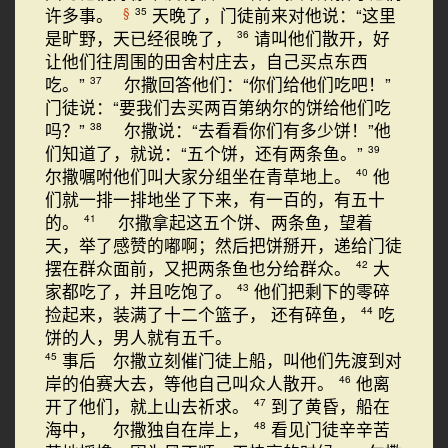
许多事。
天晚了，门徒前来对他说：“这里
§
35
是旷野，天已经很晚了，
请叫他们散开，好
36
让他们往周围的田舍村庄去，自己买点东西
吃。”
尔撒回答他们：“你们给他们吃吧！”
37
门徒说：“要我们去买两百第纳尔的饼给他们吃
吗？”
尔撒说：“去看看你们有多少饼！”他
38
们知道了，就说：“五个饼，还有两条鱼。”
39
尔撒嘱咐他们叫大家分组坐在青草地上。
他
40
们就一排一排地坐了下来，有一百的，有五十
的。
尔撒拿起这五个饼、两条鱼，望着
41
天，举了感赞的嘟啊；然后把饼掰开，递给门徒
摆在群众面前，又把两条鱼也分给群众。
大
42
家都吃了，并且吃饱了。
他们把剩下的零碎
43
捡起来，装满了十二个篮子， 还有碎鱼，
吃
44
饼的人，男人就有五千。
事后 尔撒立刻催门徒上船，叫他们先渡到对
45
岸的伯赛大去，等他自己叫众人散开。
他离
46
开了他们，就上山去祈求。
到了黄昏，船在
47
海中， 尔撒独自在岸上，
看见门徒辛辛苦
48