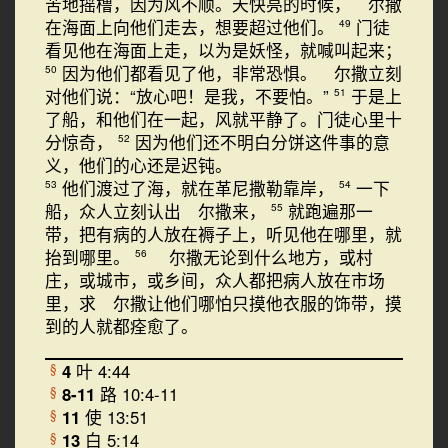
苦地摇橹，因为风不顺。天快亮的时候， 尔撒
在海面上向他们走去，想要超过他们。
门徒
49
看见他在海面上走，以为是妖怪，就喊叫起来；
因为他们都看见了他，非常恐惧。 尔撒立刻
50
对他们说：“放心吧！是我，不要怕。”
于是上
51
了船，和他们在一起，风就平静了。门徒心里十
分惊奇，
因为他们还不明白分饼这件事的意
52
义，他们的心还是迟钝。
他们渡过了海，就在革尼撒勒靠岸，
一下
53
54
船，众人立刻认出 尔撒来，
就跑遍那一
55
带，把有病的人放在褥子上，听见他在哪里，就
抬到哪里。
尔撒无论到什么地方，或村
56
庄，或城市，或乡间，众人都把病人放在市场
里，求 尔撒让他们哪怕只摸他衣服的饰带，摸
到的人就都痊愈了。
4
叶 4:44
§
8-11
路 10:4-11
§
11
使 13:51
§
13
白 5:14
§