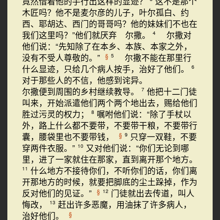
竟然借着他的手行出这样的显迹？
这不是那个
木匠吗？他不是麦尔彦的儿子，叶尔孤白、约
西、耶胡达、西门的哥哥吗？他的妹妹们不也在
我们这里吗？”他们就厌弃 尔撒。
尔撒对
4
他们说：“先知除了在本乡、本族、本家之外，
没有不受人尊敬的。”
尔撒不能在那里行
§
5
什么显迹，只给几个病人按手，治好了他们。
6
对于那些人的不信，他感到诧异。
尔撒便到周围的乡村继续教导。
他把十二门徒
7
叫来，开始派遣他们两个两个地出去，赐给他们
胜过污灵的权力；
嘱咐他们说：“除了手杖以
8
外，路上什么都不要带，不要带干粮，不要带行
囊，腰袋里也不要带钱，
只穿一双鞋，不要
§
9
穿两件衣服。”
又对他们说：“你们无论到哪
10
里，进了一家就住在那家，直到离开那个地方。
什么地方不接待你们，不听你们的话，你们离
11
开那地方的时候，就要把脚底的尘土跺掉，作为
反对他们的见证。”
门徒就出去传道，叫人
§
12
悔改，
赶出许多恶魔，用油抹了许多病人，
13
治好他们。
§