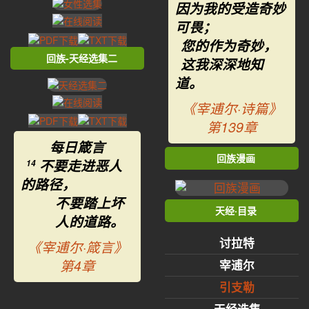
因为我的受造奇妙
可畏；
您的作为奇妙，
回族-天经选集二
这我深深地知
道。
《宰逋尔·诗篇》
第139章
每日箴言
回族漫画
不要走进恶人
14
的路径，
不要踏上坏
天经·目录
人的道路。
讨拉特
《宰逋尔·箴言》
第4章
宰逋尔
引支勒