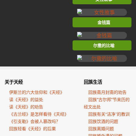
金钱篇
尔撒的比喻
关于天经
回族生活
伊斯兰的六大信仰和《天经》
回族斋月封斋的劝告
读《天经》的益处
回族"古尔邦"节来历的
读《天经》的劝告
经文出处
《古兰经》是怎样看待《天经》
回族有关“洁净”的教训
《引支勒》会被人篡改吗？
回族饮酒的问题
回族轻看《天经》的后果
回族离婚问题
回族婚外遇的问题