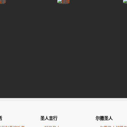
活
圣人言行
尔撒圣人