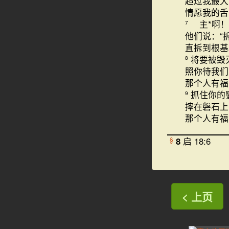
超过我最大
情愿我的舌
主*啊！
7
他们说：“
直拆到根基
将要被毁
8
照你待我们
那个人有福
抓住你的
9
摔在磐石上
那个人有福
8
启 18:6
§
< 上页