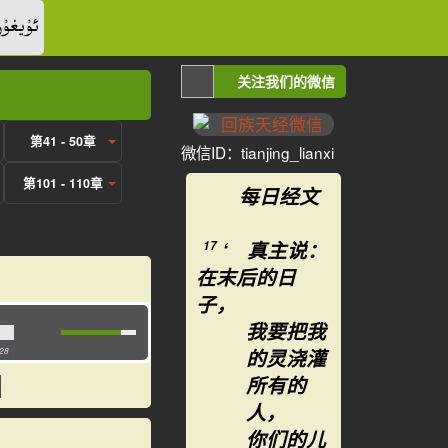
ئۇيغۇر
关注我们的微信
第41 - 50章
微信ID：tianjing_lianxi
第101 - 110章
每日经文
‘ 真主说：
17
在末后的日
子，
我要把我
的灵浇灌
:28
所有的
人，
你们的儿