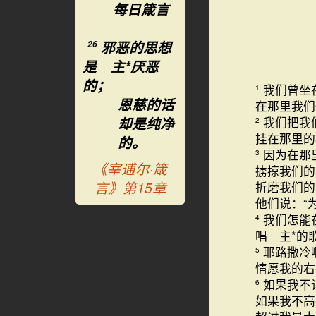
每日箴言
邪恶的思想
26
是 主*厌恶
的；
我们曾坐
1
恩慈的话
在那里我们
却是纯净
我们把我
2
挂在那里的
的。
因为在那
3
《宰逋尔·箴
掳掠我们的
言》第15章
折磨我们的
他们说：“
我们怎能
4
唱 主*的
耶路撒冷
5
情愿我的右
如果我不
6
如果我不高