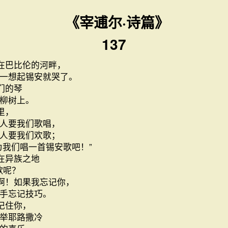
《宰逋尔·诗篇》
137
在巴比伦的河畔，
一想起锡安就哭了。
们的琴
柳树上。
里，
人要我们歌唱，
人要我们欢歌；
为我们唱一首锡安歌吧！”
在异族之地
歌呢？
啊！如果我忘记你，
手忘记技巧。
记住你，
举耶路撒冷