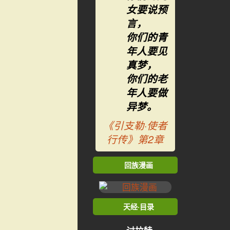
女要说预
言，
你们的青
年人要见
真梦，
你们的老
年人要做
异梦。
《引支勒·使者
行传》第2章
回族漫画
天经·目录