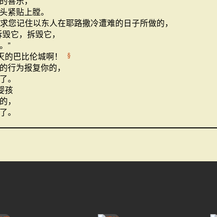
的喜乐，
头紧贴上膛。
求您记住以东人在耶路撒冷遭难的日子所做的，
拆毁它，拆毁它，
。”
灭的巴比伦城啊！
§
的行为报复你的，
了。
婴孩
的，
了。