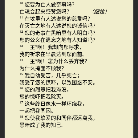
您要为亡人做奇事吗？
10
亡魂会起来感赞您吗？
（细拉）
在坟里有人述说您的慈爱吗？
11
在灭亡之地有人述说您的诚信吗？
您的奇事在黑暗里有人明白吗？
12
您的公义在遗忘之地有人知道吗？
主*啊！我却向您呼求，
13
我的祈求在早晨达到您面前。
主*啊！您为什么丢弃我？
14
为什么掩面不顾我？
我自幼受苦，几乎死亡；
15
我受了您的惊吓，以致困惑不安。
您的烈怒把我淹没，
16
您的惊吓把我除灭。
这些终日像水一样环绕我，
17
一起把我围困。
您使我挚爱的和同伴都远离我，
18
黑暗成了我的知己。