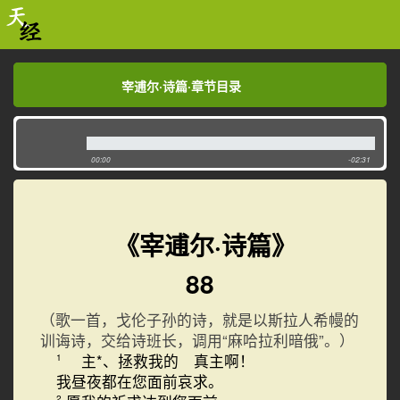
宰逋尔·诗篇·章节目录
宰逋尔·诗篇·章节目录
00:00
-02:31
《宰逋尔·诗篇》
88
（歌一首，戈伦子孙的诗，就是以斯拉人希幔的
训诲诗，交给诗班长，调用“麻哈拉利暗俄”。）
主*、拯救我的 真主啊！
1
我昼夜都在您面前哀求。
2