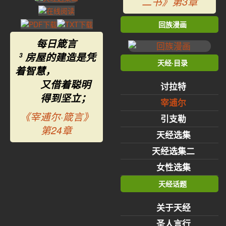
二书》第3章
回族漫画
每日箴言
房屋的建造是凭
3
天经·目录
着智慧，
又借着聪明
讨拉特
得到坚立；
宰逋尔
《宰逋尔·箴言》
引支勒
第24章
天经选集
天经选集二
女性选集
天经话题
关于天经
圣人言行