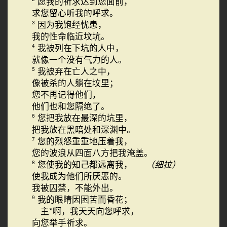
愿我的祈求达到您面前，
求您留心听我的呼求。
因为我饱经忧患，
3
我的性命临近坟坑。
我被列在下坑的人中，
4
就像一个没有气力的人。
我被弃在亡人之中，
5
像被杀的人躺在坟里；
您不再记得他们，
他们也和您隔绝了。
您把我放在最深的坑里，
6
把我放在黑暗处和深渊中。
您的烈怒重重地压着我，
7
您的波浪从四面八方把我淹盖。
您使我的知己都远离我，
（细拉）
8
使我成为他们所厌恶的。
我被囚禁，不能外出。
我的眼睛因困苦而昏花；
9
主*啊，我天天向您呼求，
向您举手祈求。