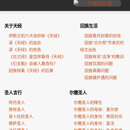
关于天经
回族生活
伊斯兰的六大信仰和《天经》
回族斋月封斋的劝告
读《天经》的益处
回族"古尔邦"节来历的
读《天经》的劝告
经文出处
《古兰经》是怎样看待《天经》
回族有关“洁净”的教训
《引支勒》会被人篡改吗？
回族饮酒的问题
回族轻看《天经》的后果
回族离婚问题
回族婚外遇的问题
圣人言行
尔撒圣人
阿丹圣人
尔撒圣人的降生
努哈圣人
尔撒圣人的母亲：麦尔彦
易卜拉欣圣人
尔撒圣人的身份：顿亚的光
穆萨圣人
尔撒圣人的身份：复活