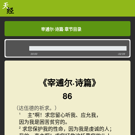
宰逋尔·诗篇·章节目录
宰逋尔·诗篇·章节目录
00:00
-02:39
《宰逋尔·诗篇》
86
（达伍德的祈求。）
主*啊！求您留心听我、应允我，
1
因为我是困苦贫穷的。
求您保护我的性命，因为我是虔诚的人；
2