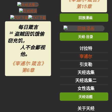
第15章
回族漫画
每日箴言
盗贼因饥饿偷
30
天经·目录
窃充饥，
人不会鄙视
讨拉特
他。
宰逋尔
《宰逋尔·箴言》
引支勒
第6章
天经选集
天经选集二
女性选集
天经话题
关于天经