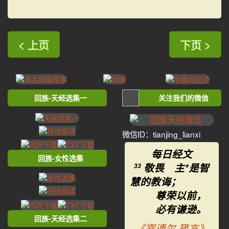
< 上页
下页 >
回族-天经选集一
关注我们的微信
微信ID：tianjing_lianxi
每日经文
回族-女性选集
敬畏 主*是智
33
慧的教诲；
尊荣以前，
必有谦逊。
回族-天经选集二
《宰逋尔·箴言》