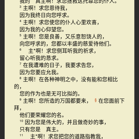
我的 真主啊！求您拯救这托靠您的仆人。
主啊！求您恩待我，
3
因为我终日向您呼求。
主啊！求您使您的仆人心里欢喜，
4
因为我的心仰望您。
主啊！您是良善，又乐意恕饶人的，
5
向您呼求的，您都以丰盛的慈爱待他们。
主*啊！求您侧耳听我的祈求，
6
留心听我的恳求。
在我遭难的日子，我要求告您，
7
因为您要应允我。
主啊！在各种神明之中，没有能和您相比
8
的，
您的作为也是无可比拟的。
主啊！您所造的万国都要来，
在您面前下
§
9
拜，
他们要荣耀您的名。
因为您是伟大的，并且做奇妙的事，
10
只有您是 真主。
主*啊！求您把您的道路指教我，
11