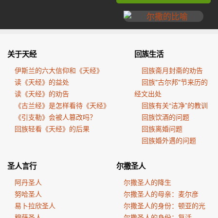
关于天经
回族生活
伊斯兰的六大信仰和《天经》
回族斋月封斋的劝告
读《天经》的益处
回族"古尔邦"节来历的
读《天经》的劝告
经文出处
《古兰经》是怎样看待《天经》
回族有关“洁净”的教训
《引支勒》会被人篡改吗？
回族饮酒的问题
回族轻看《天经》的后果
回族离婚问题
回族婚外遇的问题
圣人言行
尔撒圣人
阿丹圣人
尔撒圣人的降生
努哈圣人
尔撒圣人的母亲：麦尔彦
易卜拉欣圣人
尔撒圣人的身份：顿亚的光
穆萨圣人
尔撒圣人的身份：复活