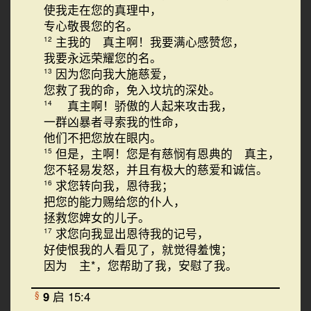
使我走在您的真理中，
专心敬畏您的名。
主我的 真主啊！我要满心感赞您，
12
我要永远荣耀您的名。
因为您向我大施慈爱，
13
您救了我的命，免入坟坑的深处。
真主啊！骄傲的人起来攻击我，
14
一群凶暴者寻索我的性命，
他们不把您放在眼内。
但是，主啊！您是有慈悯有恩典的 真主，
15
您不轻易发怒，并且有极大的慈爱和诚信。
求您转向我，恩待我；
16
把您的能力赐给您的仆人，
拯救您婢女的儿子。
求您向我显出恩待我的记号，
17
好使恨我的人看见了，就觉得羞愧；
因为 主*，您帮助了我，安慰了我。
9
启 15:4
§