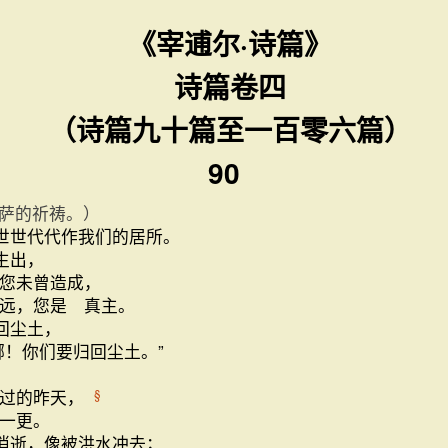
《宰逋尔·诗篇》
诗篇卷四
（诗篇九十篇至一百零六篇）
90
萨的祈祷。）
世世代代作我们的居所。
生出，
您未曾造成，
远，您是 真主。
回尘土，
哪！你们要归回尘土。”
，
刚过的昨天，
§
一更。
消逝，像被洪水冲去；