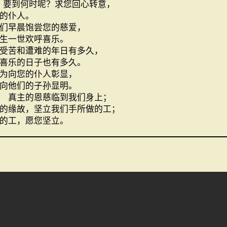
！要到何时呢？求您回心转意，
的仆人。
们早晨饱尝您的慈爱，
生一世欢呼喜乐。
受苦和遭难的年日有多久，
喜乐的日子也有多久。
为向您的仆人彰显，
向他们的子孙显明。
 真主的恩慈临到我们身上；
的缘故，坚立我们手所做的工；
的工，愿您坚立。