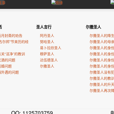
活
圣人言行
尔撒圣人
斋月封斋的劝告
阿丹圣人
尔撒圣人的降
古尔邦"节来历的经
努哈圣人
尔撒圣人的母
易卜拉欣圣人
尔撒圣人的身
关“洁净”的教训
穆萨圣人
尔撒圣人的身
饮酒的问题
达伍德圣人
尔撒圣人的身
离婚问题
尔撒圣人
尔撒圣人的身
婚外遇的问题
尔撒圣人没有
尔撒圣人的教
尔撒圣人的升
尔撒圣人再次
QQ: 1125703759