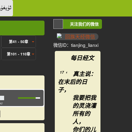
ئۇيغۇر
关注我们的微信
第41 - 50章
微信ID：tianjing_lianxi
第101 - 110章
每日经文
‘ 真主说：
17
在末后的日
子，
我要把我
的灵浇灌
:42
所有的
人，
你们的儿