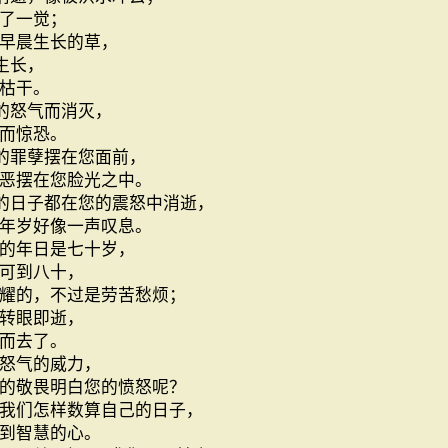
了一觉；
早晨生长的草，
生长，
枯干。
的怒气而消灭，
而惊恐。
的罪孽摆在您面前，
恶摆在您脸光之中。
的日子都在您的震怒中消逝，
年岁好像一声叹息。
的年日是七十岁，
可到八十，
耀的，不过是劳苦愁烦；
转眼即逝，
而去了。
怒气的威力，
的敬畏明白您的愤怒呢？
我们怎样数算自己的日子，
到智慧的心。