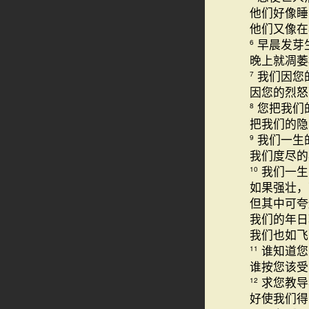
他们好像睡
他们又像在
早晨发芽
6
晚上就凋萎
我们因您
7
因您的烈怒
您把我们
8
把我们的隐
我们一生
9
我们度尽的
我们一生
10
如果强壮，
但其中可夸
我们的年日
我们也如飞
谁知道您
11
谁按您该受
求您教导
12
好使我们得