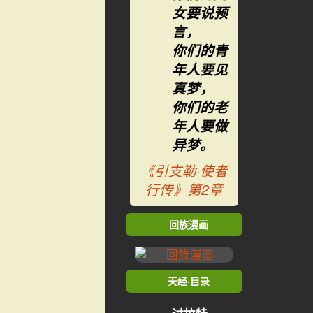
女要说预
言，
你们的青
年人要见
真梦，
你们的老
年人要做
异梦。
《引支勒·使者
行传》第2章
回族漫画
天经·目录