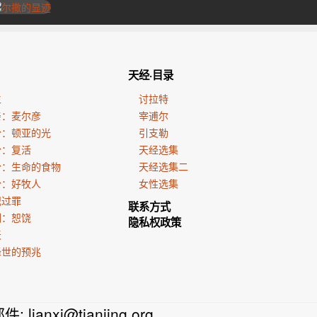
天经·目录
生
讨拉特
亲：麦尔彦
宰逋尔
份：顿亚的光
引支勒
份：复活
天经选集
份：生命的食物
天经选集二
份：好牧人
女性选集
犯过罪
联系方式
训：恕饶
隐私权政策
天
降世的预兆
邮件:
lianxi@tianjing.org