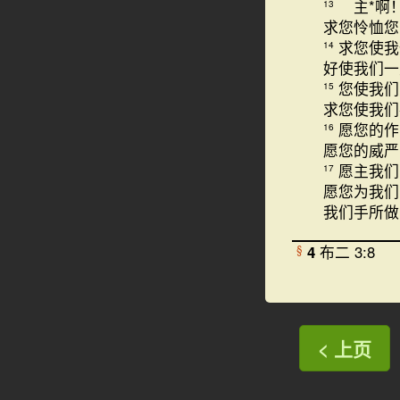
主*啊
13
求您怜恤您
求您使我
14
好使我们一
您使我们
15
求您使我们
愿您的作
16
愿您的威严
愿主我们
17
愿您为我们
我们手所做
4
布二 3:8
§
< 上页