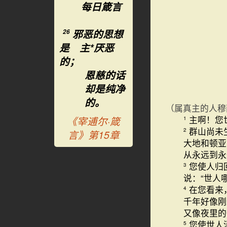
每日箴言
邪恶的思想
26
是 主*厌恶
的；
恩慈的话
却是纯净
的。
（属真主的人穆
主啊！您
1
《宰逋尔·箴
群山尚未
2
言》第15章
大地和顿亚
从永远到永
您使人归
3
说：“世人
在您看来
4
千年好像
又像夜里的
您使世人
5