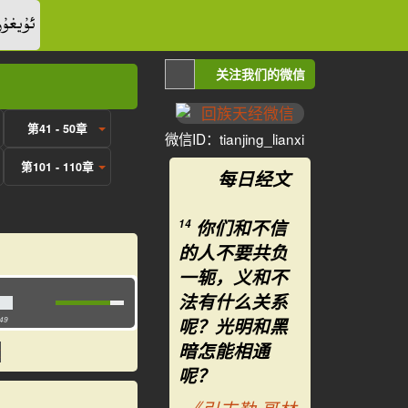
ئۇيغۇر
关注我们的微信
第41 - 50章
微信ID：tianjing_lianxi
第101 - 110章
每日经文
你们和不信
14
的人不要共负
一轭，义和不
法有什么关系
呢？光明和黑
:49
暗怎能相通
呢？