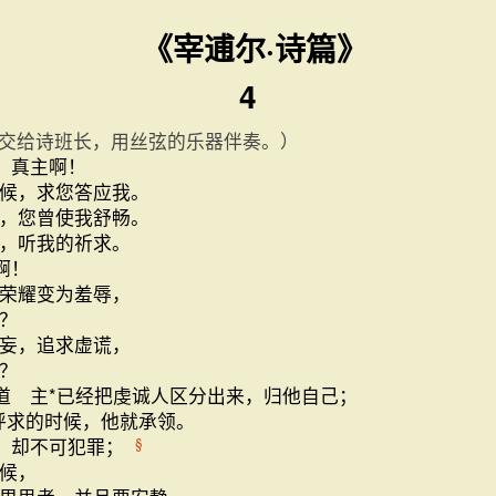
《宰逋尔·诗篇》
4
交给诗班长，用丝弦的乐器伴奏。）
 真主啊！
候，求您答应我。
，您曾使我舒畅。
，听我的祈求。
啊！
荣耀变为羞辱，
？
妄，追求虚谎，
何时呢？
道 主*已经把虔诚人区分出来，归他自己；
呼求的时候，他就承领。
，却不可犯罪；
§
候，