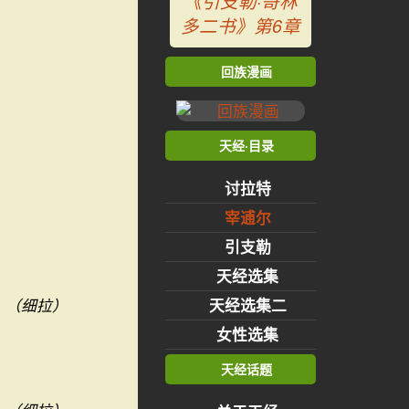
《引支勒·哥林
多二书》第6章
回族漫画
天经·目录
讨拉特
宰逋尔
引支勒
天经选集
天经选集二
（细拉）
女性选集
天经话题