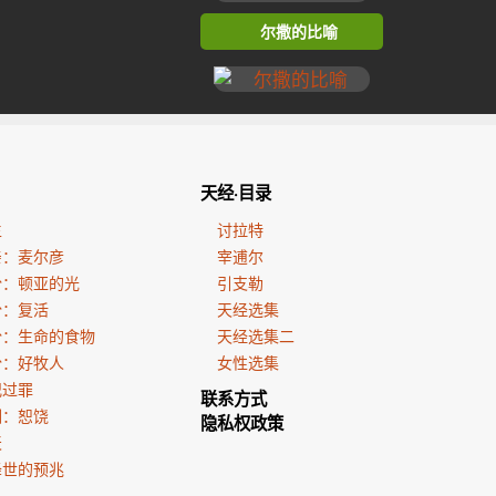
尔撒的比喻
天经·目录
生
讨拉特
亲：麦尔彦
宰逋尔
份：顿亚的光
引支勒
份：复活
天经选集
份：生命的食物
天经选集二
份：好牧人
女性选集
犯过罪
联系方式
训：恕饶
隐私权政策
天
降世的预兆