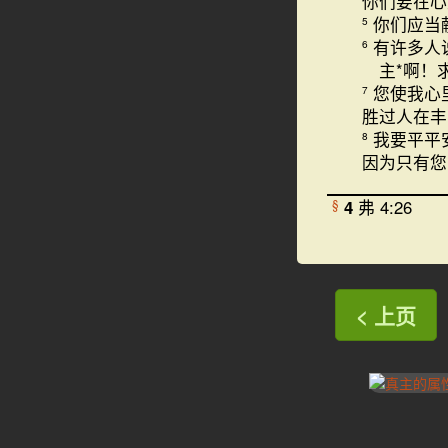
你们要在心
你们应当
5
有许多人
6
主*啊！
您使我心
7
胜过人在丰
我要平平
8
因为只有您
4
弗 4:26
§
< 上页