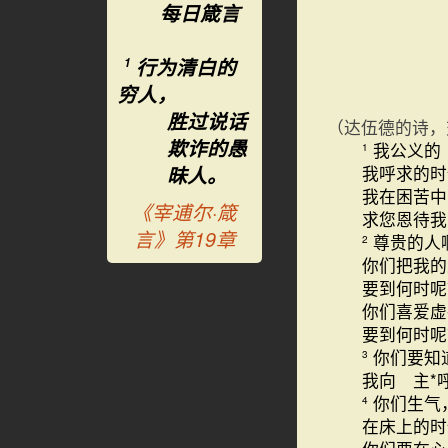
每日箴言
行为清白的
1
穷人，
胜过说话
（达伍德的诗，
欺诈的愚
我公义的
1
昧人。
我呼求的时
我在困苦中
《宰逋尔·箴
求您恩待我
言》第19章
尊贵的人
2
你们把我的
要到何时呢
你们喜爱虚
要到
你们要知
3
我向 主*
你们生气
4
在床上的时