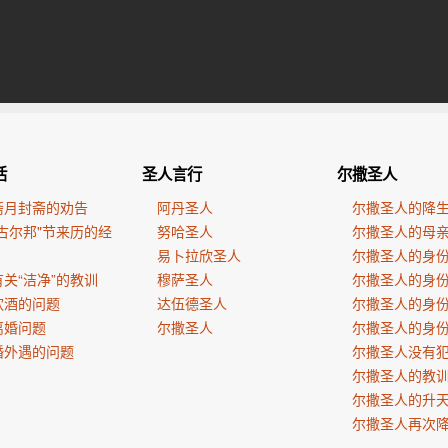
活
圣人言行
尔撒圣人
斋月封斋的劝告
阿丹圣人
尔撒圣人的降
古尔邦"节来历的经
努哈圣人
尔撒圣人的母
易卜拉欣圣人
尔撒圣人的身
关“洁净”的教训
穆萨圣人
尔撒圣人的身
饮酒的问题
达伍德圣人
尔撒圣人的身
离婚问题
尔撒圣人
尔撒圣人的身
婚外遇的问题
尔撒圣人没有
尔撒圣人的教
尔撒圣人的升
尔撒圣人再次