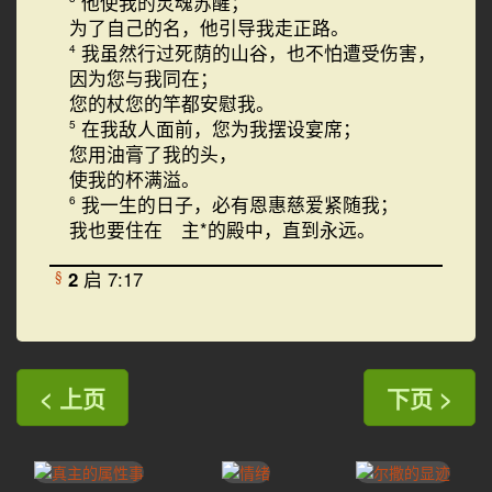
他使我的灵魂苏醒；
为了自己的名，他引导我走正路。
我虽然行过死荫的山谷，也不怕遭受伤害，
4
因为您与我同在；
您的杖您的竿都安慰我。
在我敌人面前，您为我摆设宴席；
5
您用油膏了我的头，
使我的杯满溢。
我一生的日子，必有恩惠慈爱紧随我；
6
我也要住在 主*的殿中，直到永远。
2
启 7:17
§
< 上页
下页 >