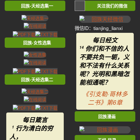
回族-天经选集一
关注我们的微信
微信ID：tianjing_lianxi
每日经文
回族-女性选集
你们和不信的人
14
不要共负一轭，义
和不法有什么关系
呢？光明和黑暗怎
回族-天经选集二
能相通呢？
《引支勒·哥林多
二书》第6章
回族漫画
每日箴言
行为清白的穷
1
人，