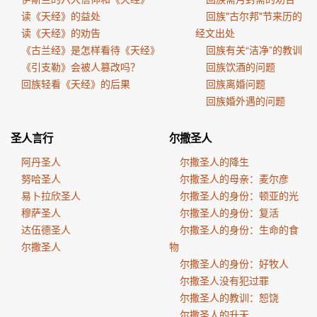
读《天经》的益处
回族"古尔邦"节来历的
读《天经》的劝告
经文出处
《古兰经》是怎样看待《天经》
回族有关“洁净”的教训
《引支勒》会被人篡改吗？
回族饮酒的问题
回族轻看《天经》的后果
回族离婚问题
回族婚外遇的问题
圣人言行
尔撒圣人
阿丹圣人
尔撒圣人的降生
努哈圣人
尔撒圣人的母亲：麦尔彦
易卜拉欣圣人
尔撒圣人的身份：顿亚的光
穆萨圣人
尔撒圣人的身份：复活
达伍德圣人
尔撒圣人的身份：生命的食
尔撒圣人
物
尔撒圣人的身份：好牧人
尔撒圣人没有犯过罪
尔撒圣人的教训：恕饶
尔撒圣人的升天