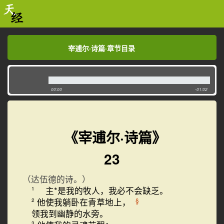
宰逋尔·诗篇·章节目录
宰逋尔·诗篇·章节目录
00:00
-01:02
《宰逋尔·诗篇》
23
（达伍德的诗。）
主*是我的牧人，我必不会缺乏。
1
他使我躺卧在青草地上，
§
2
领我到幽静的水旁。
3