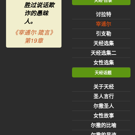
天经·目录
胜过说话欺
诈的愚昧
讨拉特
人。
宰逋尔
《宰逋尔·箴言》
引支勒
第19章
天经选集
天经选集二
女性选集
天经话题
关于天经
圣人言行
尔撒圣人
女性故事
尔撒的比喻
尔撒的显迹