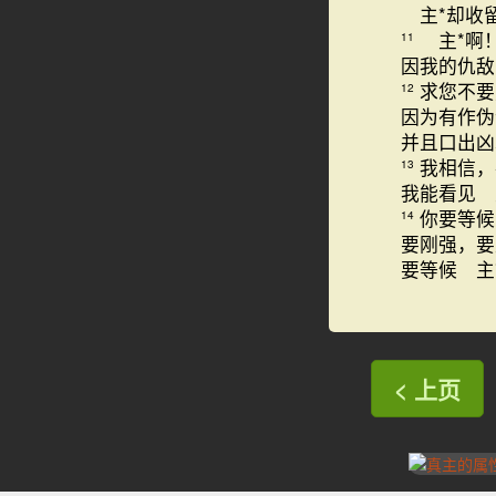
主*却收
主*啊
11
因我的仇敌
求您不要
12
因为有作伪
并且口出凶
我相信，
13
我能看见 
你要等候
14
要刚强，要
要等候 主
< 上页