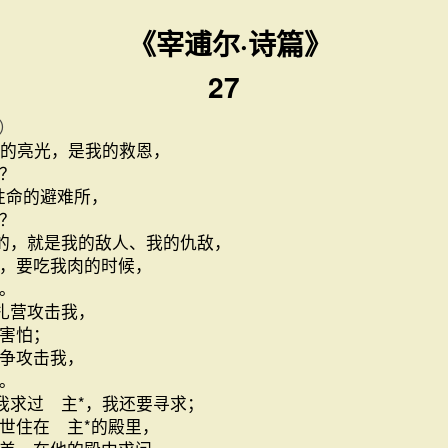
《宰逋尔·诗篇》
27
）
的亮光，是我的救恩，
？
性命的避难所，
？
的，就是我的敌人、我的仇敌，
，要吃我肉的时候，
。
扎营攻击我，
害怕；
争攻击我，
。
我求过 主*，我还要寻求；
世住在 主*的殿里，