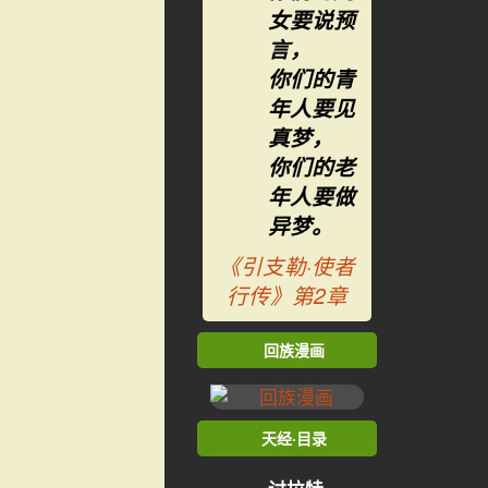
女要说预
言，
你们的青
年人要见
真梦，
你们的老
年人要做
异梦。
《引支勒·使者
行传》第2章
回族漫画
天经·目录