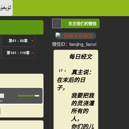
ئۇيغۇر
关注我们的微信
第41 - 50章
微信ID：tianjing_lianxi
第101 - 110章
每日经文
‘ 真主说：
17
在末后的日
子，
我要把我
的灵浇灌
:46
所有的
人，
你们的儿