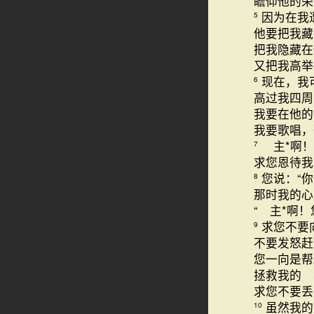
瞻仰他的荣
因为在我
5
他要把我藏
把我隐藏在
又把我高举
现在，我
6
高过我四周
我要在他的
我要歌唱，
主*啊！
7
求您恩待我
您说：“
8
那时我的心
“ 主*啊
求您不要
9
不要发怒赶
您一向是帮
拯救我的 
求您不要丢
虽然我的
10