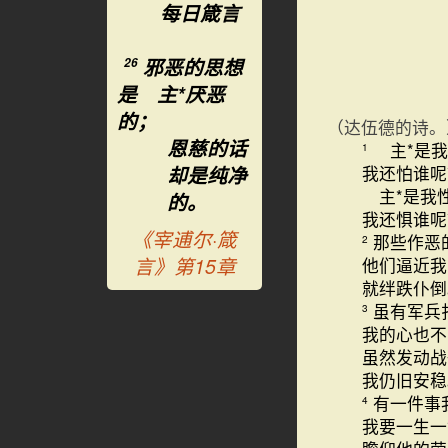
每日箴言
邪恶的思想
26
是 主*厌恶
的；
（达伍德的诗。
恩慈的话
主*是我
1
却是纯净
我还怕谁呢
主*是我
的。
我还惧谁呢
《宰逋尔·箴
那些作恶
2
言》第15章
他们逼近我
就绊跌仆倒
虽有军兵
3
我的心也不
虽然发动战
我仍旧安稳
有一件事
4
我要一生一