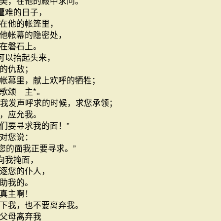
美，在他的殿中求问。
遭难的日子，
在他的帐篷里，
他帐幕的隐密处，
在磐石上。
可以抬起头来，
的仇敌；
帐幕里，献上欢呼的牺牲；
歌颂 主*。
我发声呼求的时候，求您承领；
，应允我。
你们要寻求我的面！”
对您说：
！您的面我正要寻求。”
向我掩面，
逐您的仆人，
助我的。
真主啊！
下我，也不要离弃我。
父母离弃我